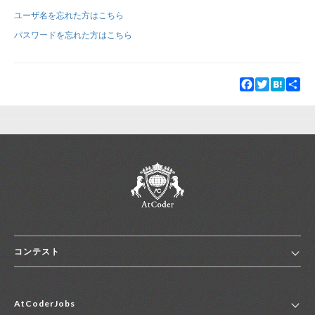
ユーザ名を忘れた方はこちら
新規登録
ログイン
パスワードを忘れた方はこちら
JP
EN
Facebook
Twitter
Hatena
Sha
コンテスト
ホーム
AtCoderJobs
コンテスト一覧