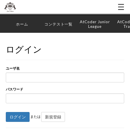
AtCoder Junior
AtCod
ホーム
コンテスト一覧
League
Tra
ログイン
ユーザ名
パスワード
ログイン
新規登録
または