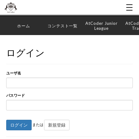
AtCoder Junior
AtCod
ホーム
コンテスト一覧
League
Tra
ログイン
ユーザ名
パスワード
ログイン
新規登録
または