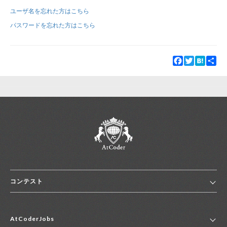
ユーザ名を忘れた方はこちら
新規登録
ログイン
パスワードを忘れた方はこちら
JP
EN
Facebook
Twitter
Hatena
Sha
コンテスト
ホーム
AtCoderJobs
コンテスト一覧