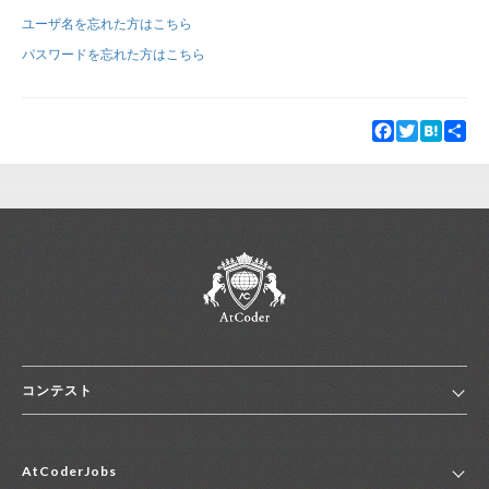
ユーザ名を忘れた方はこちら
新規登録
ログイン
パスワードを忘れた方はこちら
JP
EN
Facebook
Twitter
Hatena
Sha
コンテスト
ホーム
AtCoderJobs
コンテスト一覧