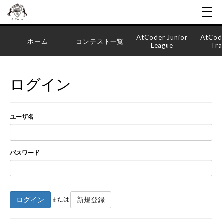
AtCoder Junior
AtCod
ホーム
コンテスト一覧
League
Tra
ログイン
ユーザ名
パスワード
ログイン
新規登録
または