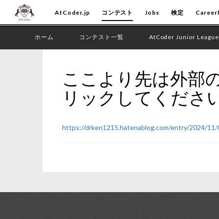
AtCoder.jp
コンテスト
Jobs
検定
Career
ホーム
コンテスト一覧
AtCoder Junior League
ここより先は外部の
リックしてくださ
https://drken1215.hatenablog.com/entry/2024/11