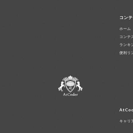
コンテ
ホーム
コンテ
ランキ
便利リ
AtCod
キャリ