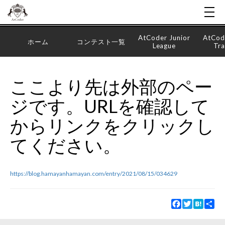
AtCoder Junior
AtCod
ホーム
コンテスト一覧
League
Tra
ここより先は外部のペー
ジです。URLを確認して
からリンクをクリックし
てください。
https://blog.hamayanhamayan.com/entry/2021/08/15/034629
Facebook
Twitter
Hatena
Sha