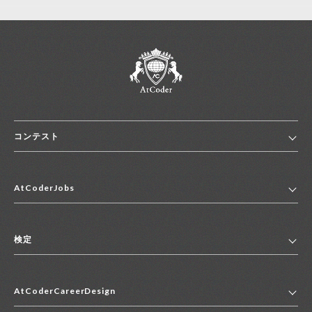
新規登録
ログイン
JP
EN
コンテスト
ホーム
AtCoderJobs
コンテスト一覧
ランキング
AtCoderJobsトップ
便利リンク集
検定
2027年新卒採用求人一覧
2028年新卒採用求人一覧
検定トップ
中途採用求人一覧
AtCoderCareerDesign
マイページ