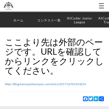
AtCoder Junior
AtCod
ホーム
コンテスト一覧
League
Tra
ここより先は外部のペー
ジです。URLを確認して
からリンクをクリックし
てください。
https://blog.hamayanhamayan.com/entry/2017/12/03/234250
Facebook
Twitter
Hatena
Sha