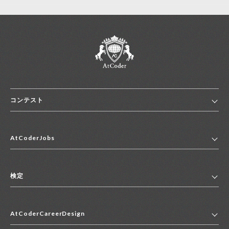
新規登録
ログイン
JP
EN
コンテスト
ホーム
AtCoderJobs
コンテスト一覧
ランキング
AtCoderJobsトップ
便利リンク集
検定
2027年新卒採用求人一覧
2028年新卒採用求人一覧
検定トップ
中途採用求人一覧
AtCoderCareerDesign
マイページ