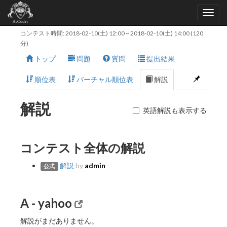
コンテスト時間:
2018-02-10(土) 12:00
~
2018-02-10(土) 14:00
(120
分)
トップ
問題
質問
提出結果
順位表
バーチャル順位表
解説
解説
英語解説も表示する
コンテスト全体の解説
解説
by
admin
公式
A - yahoo
解説がまだありません。