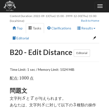
Contest Duration:
2022-09-13(Tue) 15:00
-
3999-12-30(Thu) 15:00
Back to Home
(local time)
Top
Tasks
Clarifications
Results
Editorial
B20 - Edit Distance
Editorial
Time Limit: 1 sec / Memory Limit: 1024 MiB
1000
1
0
0
0
配点:
点
問題文
S
T
文字列
と
が与えられます。
S
T
S
3
3
あなたは、文字列
に対して以下の
種類の操作
S