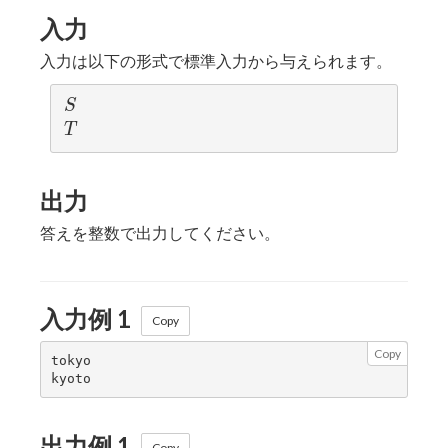
入力
入力は以下の形式で標準入力から与えられます。
S
S
T
T
出力
答えを整数で出力してください。
入力例 1
Copy
Copy
tokyo

出力例 1
Copy