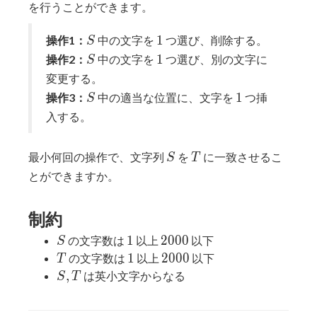
を行うことができます。
S
1
1
操作1：
中の文字を
つ選び、削除する。
S
S
1
1
操作2：
中の文字を
つ選び、別の文字に
S
変更する。
S
1
1
操作3：
中の適当な位置に、文字を
つ挿
S
入する。
S
T
最小何回の操作で、文字列
を
に一致させるこ
S
T
とができますか。
制約
S
1
2000
1
2
0
0
0
の文字数は
以上
以下
S
T
1
2000
1
2
0
0
0
の文字数は
以上
以下
T
S,
,
は英小文字からなる
S
T
T