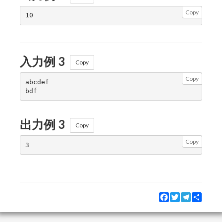
Copy
入力例 3
Copy
Copy
abcdef

出力例 3
Copy
Copy
Facebook
Twitter
Telegram
Share