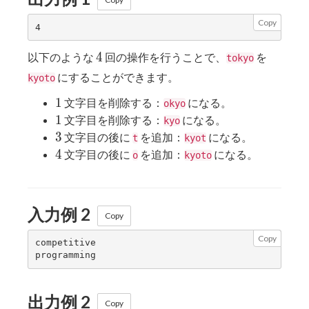
Copy
4
4
以下のような
回の操作を行うことで、
を
tokyo
にすることができます。
kyoto
1
1
文字目を削除する：
になる。
okyo
1
1
文字目を削除する：
になる。
kyo
3
3
文字目の後に
を追加：
になる。
t
kyot
4
4
文字目の後に
を追加：
になる。
o
kyoto
入力例 2
Copy
Copy
competitive

出力例 2
Copy