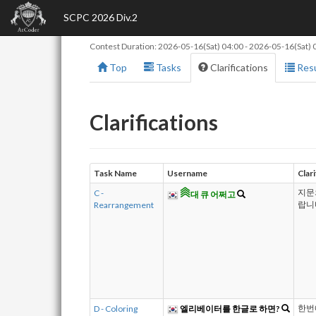
SCPC 2026 Div.2
Contest Duration:
2026-05-16(Sat) 04:00
-
2026-05-16(Sat) 
Top
Tasks
Clarifications
Resu
Clarifications
Task Name
Username
Clar
C -
지문
대 큐 어쩌고
Rearrangement
랍니
D - Coloring
엘리베이터를 한글로 하면?
한번