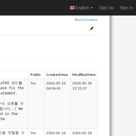
English
Sign Up
Sign In
Back to Home
Public
Created time
Modified time
LaTeX 코드를
Yes
2026-05-16
2026-05-18
e fix the
04:06:41
13:15:37
tatement.
 수식 오류를 수
니다. / We
ed in the
the
 칸을 덧칠할 수
Yes
2026-05-16
2026-05-18