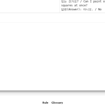
있는 건가요? / Can I paint ov
squares at once?
답변(Answer): 아니오. / No
Rule
Glossary