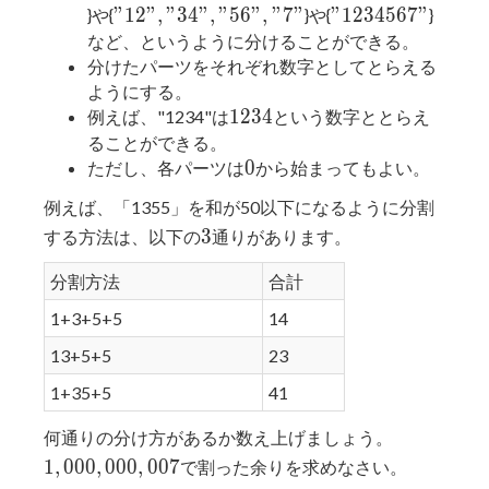
"12","34","56","7"
"1234567"
"
1
2
"
,
"
3
4
"
,
"
5
6
"
,
"
7
"
"
1
2
3
4
5
6
7
"
}や{
}や{
}
など、というように分けることができる。
分けたパーツをそれぞれ数字としてとらえる
ようにする。
1234
1
2
3
4
例えば、"1234"は
という数字ととらえ
ることができる。
0
0
ただし、各パーツは
から始まってもよい。
例えば、「1355」を和が50以下になるように分割
3
3
する方法は、以下の
通りがあります。
分割方法
合計
1+3+5+5
14
13+5+5
23
1+35+5
41
1,000,000
何通りの分け方があるか数え上げましょう。
1
,
0
0
0
,
0
0
0
,
0
0
7
で割った余りを求めなさい。