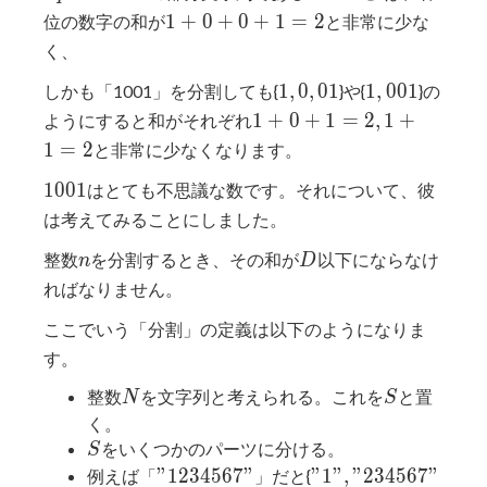
1+0+0+1=2
1
+
0
+
0
+
1
=
2
位の数字の和が
と非常に少な
く、
1,0,01
1,001
1
,
0
,
0
1
1
,
0
0
1
しかも「1001」を分割しても{
}や{
}の
1+0+1=2,1+1=2
1
+
0
+
1
=
2
,
1
+
ようにすると和がそれぞれ
1
=
2
と非常に少なくなります。
1001
1
0
0
1
はとても不思議な数です。それについて、彼
は考えてみることにしました。
n
D
整数
を分割するとき、その和が
以下にならなけ
n
D
ればなりません。
ここでいう「分割」の定義は以下のようになりま
す。
N
S
整数
を文字列と考えられる。これを
と置
N
S
く。
S
をいくつかのパーツに分ける。
S
"1234567"
"1","234567"
"
1
2
3
4
5
6
7
"
"
1
"
,
"
2
3
4
5
6
7
"
例えば「
」だと{