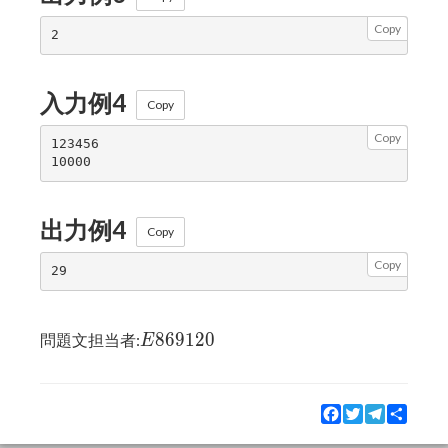
Copy
入力例4
Copy
Copy
123456

出力例4
Copy
Copy
E869120
8
6
9
1
2
0
問題文担当者:
E
Facebook
Twitter
Telegram
Share