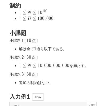
制約
1
0
0
≦
≦
1≦N≦{10}^{100}
1
1
0
N
≦
≦
1≦D≦100,000
1
1
0
0
,
0
0
0
D
小課題
1
10
1
1
0
小課題
[
点 ]
1
1
解は全て
通り以下である。
2
30
2
3
0
小課題
[
点 ]
≦
≦
1≦N≦10,000,000,000
1
1
0
,
0
0
0
,
0
0
0
,
0
0
0
を満たす。
N
3
60
3
6
0
小課題
[
点 ]
追加の制約はない。
入力例1
Copy
Copy