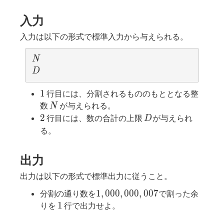
入力
入力は以下の形式で標準入力から与えられる。
N
N
D
D
1
1
行目には、分割されるもののもととなる整
N
数
が与えられる。
N
2
D
2
行目には、数の合計の上限
が与えられ
D
る。
出力
出力は以下の形式で標準出力に従うこと。
1,000,000,007
1
,
0
0
0
,
0
0
0
,
0
0
7
分割の通り数を
で割った余
1
1
りを
行で出力せよ。