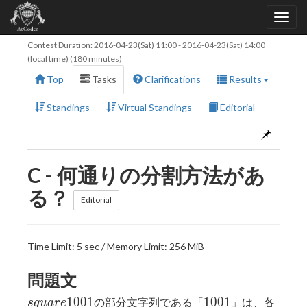
Contest Duration:
2016-04-23(Sat) 11:00
-
2016-04-23(Sat) 14:00
(local time) (180 minutes)
Top
Tasks
Clarifications
Results
Standings
Virtual Standings
Editorial
C - 何通りの分割方法があ
る？
Editorial
Time Limit: 5 sec / Memory Limit: 256 MiB
問題文
square1001
1001
1
0
0
1
1
0
0
1
の部分文字列である「
」は、各
s
q
u
a
r
e