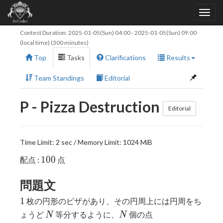
Contest Duration:
2025-01-05(Sun) 04:00
-
2025-01-05(Sun) 09:00
(local time) (300 minutes)
Top
Tasks
Clarifications
Results
Team Standings
Editorial
P - Pizza Destruction
Editorial
Time Limit: 2 sec / Memory Limit: 1024 MiB
100
1
0
0
配点 :
点
問題文
1
1
枚の円形のピザがあり、その円周上には円周をち
N
N
P_1,
ょうど
等分するように、
個の点
N
N