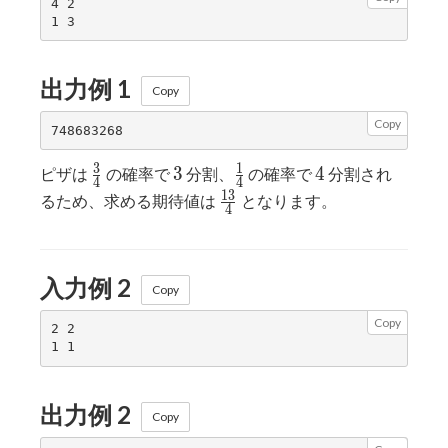
4 2

出力例 1
Copy
Copy
\frac{3}
3
\frac{1}
4
3
1
3
4
ピザは
の確率で
分割、
の確率で
分割され
4
4
{4}
{4}
\frac{13}
1
3
るため、求める期待値は
となります。
4
{4}
入力例 2
Copy
Copy
2 2

出力例 2
Copy