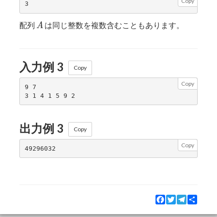
Copy
A
配列
は同じ整数を複数含むこともあります。
A
入力例 3
Copy
Copy
9 7

出力例 3
Copy
Copy
Facebook
Twitter
Telegram
Share