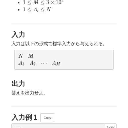
998244352
5
1 \le
1
≤
≤
3
×
1
0
M
M \le
1
1
≤
≤
A
N
i
3
\le
\times
A_i
10^5
\le
入力
N
入力は以下の形式で標準入力から与えられる。
N
M
N
M
A_1
A_2
\cdots
⋯
A_M
A
A
A
1
2
M
出力
答えを出力せよ。
入力例 1
Copy
Copy