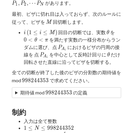
P_2,
,
,
⋯
があります。
P
P
P
1
2
N
\cdots
最初、ピザに切れ目は入っておらず、次のルールに
P_N
M
従って、ピザを
回切断します。
M
i
(1
\theta
0 \lt
(
1
≤
≤
)
回目の切断では、実数
を
i
i
M
θ
\le
\theta
0
<
<
を満たす実数の一様分布からラン
θ
π
i
\lt \pi
P_{A_i}
ダムに選び、点
におけるピザの円周の接
P
A
i
\le
P_{A_i}
\theta
線を 点
を中心として反時計回りに
だけ
P
θ
A
i
M)
回転させた直線に沿ってピザを切断する。
全ての切断が終了した後のピザの分割数の期待値を
998244353
9
9
8
2
4
4
3
5
3
mod
で求めてください。
998244353
9
9
8
2
4
4
3
5
3
期待値 mod
の定義
制約
入力は全て整数
1 \le N \le
1
≤
≤
9
9
8
2
4
4
3
5
2
N