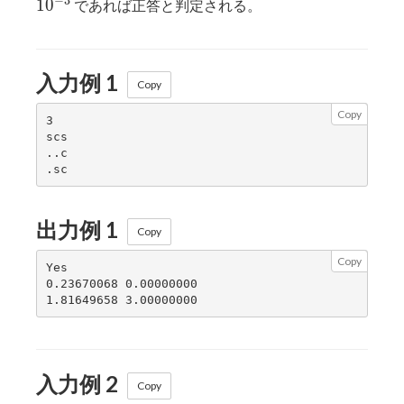
−
3
1
0
であれば正答と判定される。
10^{-3}
10^{-3}
入力例 1
Copy
Copy
3

scs

..c

出力例 1
Copy
Copy
Yes

0.23670068 0.00000000

入力例 2
Copy