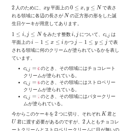
2
xy
0
2
0
≤
,
≤
人のために、
平面上の
で表さ
x
y
x
y
N
\le
N
れる領域に各辺の長さが
の正方形の形をした誕
N
x,
生日ケーキが用意してあります。
y
1
i,j
c_{i,j}
\le
1
≤
,
≤
,
をみたす整数
について、
は
i
j
N
i
j
c
,
i
j
\le
N
i-1
j-1
−
1
≤
≤
−
1
≤
≤
平面上の
かつ
で表
i
x
i
j
y
j
i,j
\le
\le
される領域に何のクリームが塗られているかを表し
\le
x
y
ています。
N
\le
\le
c_{i,j}
i
=
j
のとき、その領域にはチョコレート
c
c
,
i
j
=
クリームが塗られている。
c_{i,j}
=
のとき、その領域にはストロベリー
c
s
,
i
j
=
クリームが塗られている。
c_{i,j}
=
のとき、その領域にはバタークリー
c
.
,
i
j
=
ムが塗られている。
2
K
U
2
今からこのケーキを
つに切り、それぞれ
君と
K
2
2
君に渡す必要があるのですが、
人ともチョコレ
U
ートクリームとストロベリークリームに目が無いの