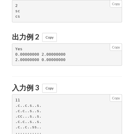
Copy
2

sc

出力例 2
Copy
Copy
Yes

0.00000000 2.00000000

入力例 3
Copy
Copy
11

.c..c.s..s.

.c.c..s..s.

.cc...s..s.

.c.c..s..s.

.c..c..ss..

...........
