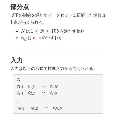
部分点
以下の制約を満たすデータセットに正解した場合は
1
1
点が与えられる。
N
1
1
≤
≤
1
0
5
は
を満たす整数
N
N
\le
c_{i,j}
は
、
のいずれか
c
c
s
,
i
j
N
\le
105
入力
入力は以下の形式で標準入力から与えられる。
N
N
c_{1,1}
c_{1,2}
\cdots
⋯
c_{1,N}
c
c
c
1
,
1
1
,
2
1
,
N
c_{2,1}
c_{2,2}
\cdots
⋯
c_{2,N}
c
c
c
2
,
1
2
,
2
2
,
N
\vdots
⋮
c_{N,1}
c_{N,2}
\cdots
⋯
c_{N,N}
c
c
c
,
1
,
2
,
N
N
N
N