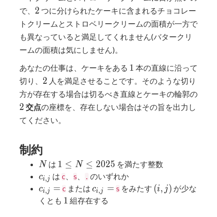
2
2
で、
つに分けられたケーキに含まれるチョコレー
トクリームとストロベリークリームの面積が一方で
も異なっていると満足してくれません(バタークリ
ームの面積は気にしません)。
1
1
あなたの仕事は、ケーキをある
本の直線に沿って
2
2
切り、
人を満足させることです。そのような切り
方が存在する場合は切るべき直線とケーキの輪郭の
2
2
交点
の座標を、存在しない場合はその旨を出力し
てください。
制約
N
1 \le
1
≤
≤
2
0
2
5
は
を満たす整数
N
N
N
c_{i,j}
は
、
、
のいずれか
c
c
s
.
,
i
j
\le
c_{i,j}
c_{i,j}
(i,j)
=
=
(
,
)
または
をみたす
が少な
c
c
i
j
c
s
,
,
i
j
i
j
2025
=
=
1
1
くとも
組存在する