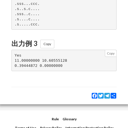
.sss...ccc.

.s..s.c....

.sss..c....

.s....c....

出力例 3
Copy
Copy
Yes

11.00000000 10.60555128

Facebook
Twitter
Telegram
Share
Rule
Glossary
Terms of Use
Privacy Policy
Information Protection Policy