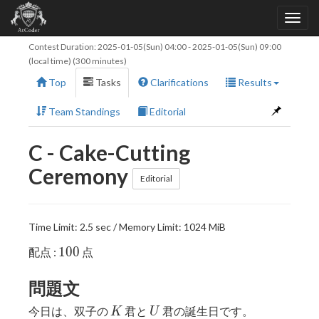
Contest Duration:
2025-01-05(Sun) 04:00
-
2025-01-05(Sun) 09:00
(local time) (300 minutes)
Top
Tasks
Clarifications
Results
Team Standings
Editorial
C - Cake-Cutting
Ceremony
Editorial
Time Limit: 2.5 sec / Memory Limit: 1024 MiB
100
1
0
0
配点 :
点
問題文
K
U
今日は、双子の
君と
君の誕生日です。
K
U