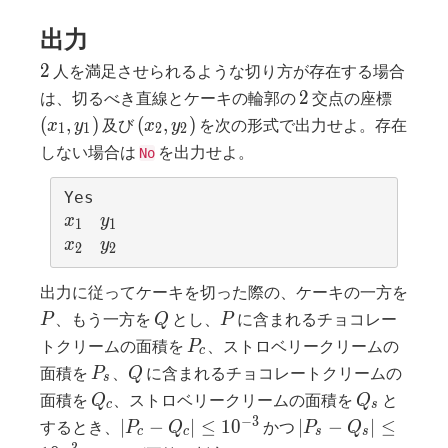
出力
2
2
人を満足させられるような切り方が存在する場合
2
(x_1,
2
は、切るべき直線とケーキの輪郭の
交点の座標
y_1)
(x_2,
(
,
)
(
,
)
及び
を次の形式で出力せよ。存在
x
y
x
y
1
1
2
2
y_2)
しない場合は
を出力せよ。
No
x_1
y_1
x
y
1
1
x_2
y_2
x
y
2
2
出力に従ってケーキを切った際の、ケーキの一方を
P
Q
P
、もう一方を
とし、
に含まれるチョコレー
P
Q
P
P_c
トクリームの面積を
、ストロベリークリームの
P
c
P_s
Q
面積を
、
に含まれるチョコレートクリームの
P
Q
s
Q_c
Q_s
面積を
、ストロベリークリームの面積を
と
Q
Q
c
s
|P_c -
|P_s -
−
3
∣
−
∣
≤
1
0
∣
−
∣
≤
するとき、
かつ
P
Q
P
Q
c
c
s
s
Q_c| \le
Q_s| \le