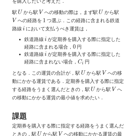
を購入したいと考えた．
U
V
U
V
駅
から駅
への移動の際は，まず駅
から駅
U
V
U
1
1
への経路を
つ選ぶ．この経路に含まれる鉄道
V
i
路線
において支払うべき運賃は，
i
i
鉄道路線
が定期券を購入する際に指定した
i
0
0
経路に含まれる場合，
円
i
鉄道路線
が定期券を購入する際に指定した
i
C_i
経路に含まれない場合，
円
C
i
U
V
となる．この運賃の合計が，駅
から駅
への移
U
V
動にかかる運賃である．定期券を購入する際に指定
U
V
する経路をうまく選んだときの，駅
から駅
へ
U
V
の移動にかかる運賃の最小値を求めたい．
課題
定期券を購入する際に指定する経路をうまく選んだ
U
V
ときの，駅
から駅
への移動にかかる運賃の最
U
V