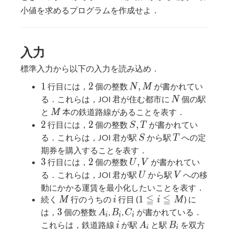
小値を求めるプログラムを作成せよ．
入力
標準入力から以下の入力を読み込め．
1
2
N,
1
2
,
行目には，
個の整数
が書かれてい
N
M
M
N
る．これらは，JOI 君が住む都市に
個の駅
N
M
と
本の鉄道路線があることを表す．
M
2
2
S,
2
2
,
行目には，
個の整数
が書かれてい
S
T
T
S
T
る．これらは，JOI 君が駅
から駅
への定
S
T
期券を購入することを表す．
3
2
U,
3
2
,
行目には，
個の整数
が書かれてい
U
V
V
U
V
る．これらは，JOI 君が駅
から駅
への移
U
V
動にかかる運賃を最小化したいことを表す．
≦
≦
M
i
1
1
続く
行のうちの
行目 (
) に
M
i
i
M
\leqq
3
A_i
B_i
C_i
3
は，
個の整数
,
,
が書かれている．
A
B
C
i
i
i
i
i
A_i
B_i
これらは，鉄道路線
が駅
と駅
を双方
i
A
B
i
i