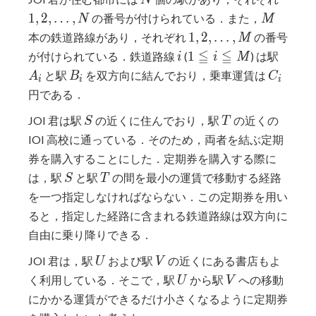
\ldots
M
1
,
2
,
…
,
の番号が付けられている．また，
N
M
N
1, 2,
1
,
2
,
…
,
本の鉄道路線があり，それぞれ
の番号
M
\ldots,
i
1
A_i
≦
≦
1
が付けられている．鉄道路線
(
) は駅
i
i
M
M
\leqq
B_i
C_i
と駅
を双方向に結んでおり，乗車運賃は
A
B
C
i
i
i
i
円である．
\leqq
S
T
M
JOI 君は駅
の近くに住んでおり，駅
の近くの
S
T
IOI 高校に通っている．そのため，両者を結ぶ定期
券を購入することにした．定期券を購入する際に
S
T
は，駅
と駅
の間を最小の運賃で移動する経路
S
T
を一つ指定しなければならない．この定期券を用い
ると，指定した経路に含まれる鉄道路線は双方向に
自由に乗り降りできる．
U
V
JOI 君は，駅
および駅
の近くにある書店もよ
U
V
U
V
く利用している．そこで，駅
から駅
への移動
U
V
にかかる運賃ができるだけ小さくなるように定期券