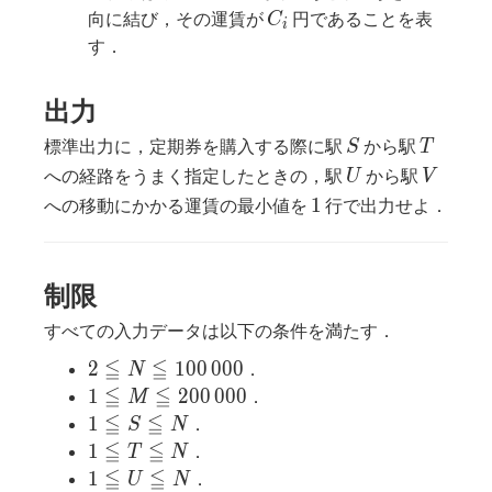
\leqq
C_i
向に結び，その運賃が
円であることを表
C
i
M
す．
出力
S
T
標準出力に，定期券を購入する際に駅
から駅
S
T
U
V
への経路をうまく指定したときの，駅
から駅
U
V
1
1
への移動にかかる運賃の最小値を
行で出力せよ．
制限
すべての入力データは以下の条件を満たす．
≦
≦
2 \leqq
2
1
0
0
0
0
0
．
N
N \leqq
≦
≦
1 \leqq
1
2
0
0
0
0
0
．
M
100\,000
M \leqq
≦
≦
1
1
．
S
N
200\,000
\leqq
≦
≦
1
1
．
T
N
S
\leqq
≦
≦
1
1
．
U
N