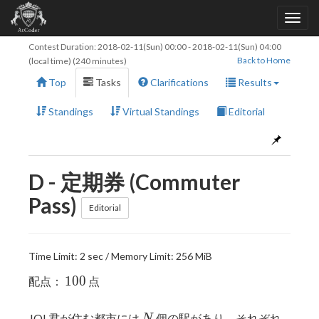
Contest Duration:
2018-02-11(Sun) 00:00
-
2018-02-11(Sun) 04:00
Back to Home
(local time) (240 minutes)
Top
Tasks
Clarifications
Results
Standings
Virtual Standings
Editorial
D - 定期券 (Commuter
Pass)
Editorial
Time Limit: 2 sec / Memory Limit: 256 MiB
100
1
0
0
配点：
点
N
1, 2,
JOI 君が住む都市には
個の駅があり，それぞれ
N