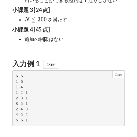
1
用いることができる経路は
通りしかない．
小課題 3 [24 点]
≦
N
3
0
0
を満たす．
N
\leqq
小課題 4 [45 点]
300
追加の制限はない．
入力例 1
Copy
Copy
6 6

1 6

1 4

1 2 1

2 3 1

3 5 1

2 4 3

4 5 2
