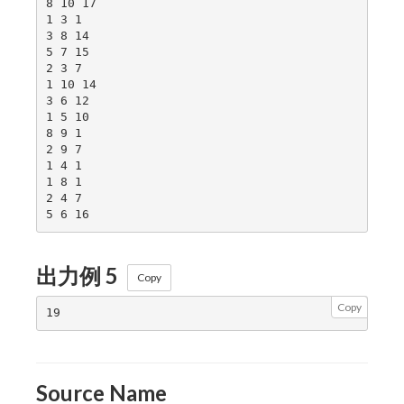
8 10 17

1 3 1

3 8 14

5 7 15

2 3 7

1 10 14

3 6 12

1 5 10

8 9 1

2 9 7

1 4 1

1 8 1

2 4 7

出力例 5
Copy
Copy
Source Name