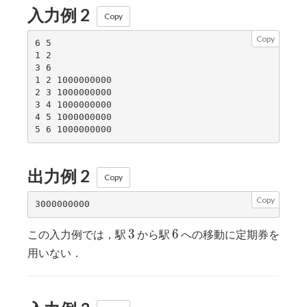
入力例 2
Copy
Copy
6 5

1 2

3 6

1 2 1000000000

2 3 1000000000

3 4 1000000000

4 5 1000000000

出力例 2
Copy
Copy
3
6
3
6
この入力例では，駅
から駅
への移動に定期券を
用いない．