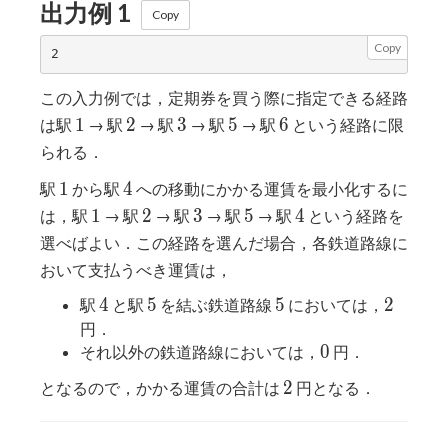
出力例 1
Copy
Copy
この入力例では，定期券を買う際に指定できる経路
1
2
3
5
6
1
2
3
5
6
は駅
→ 駅
→ 駅
→ 駅
→ 駅
という経路に限
られる．
1
4
1
4
駅
から駅
への移動にかかる運賃を最小化するに
1
2
3
5
4
1
2
3
5
4
は，駅
→ 駅
→ 駅
→ 駅
→ 駅
という経路を
選べばよい．この経路を選んだ場合，各鉄道路線に
おいて支払うべき運賃は，
4
5
5
2
4
5
5
2
駅
と駅
を結ぶ鉄道路線
においては，
円．
0
0
それ以外の鉄道路線においては，
円．
2
2
となるので，かかる運賃の合計は
円となる．