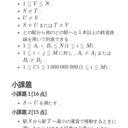
\leqq
T
\leqq
≦
≦
1
1
．
V
N
N
\leqq
U
\leqq
S

=
．
S
T
N
\leqq
V
\neq
U

=
．
U
V
N
\leqq
T
\neq
S
T

=

=
または
．
S
U
T
V
N
V
\neq
\neq
1
1
どの駅から他のどの駅へも
本以上の鉄道路
U
V
線を用いて到達できる．
≦
≦
≦
≦
1
1
1
<
1
(
)．
A
B
N
i
M
i
i
\leqq
\leqq
≦
≦
1
A_i
B_i
1
<

=
に対し，
または
i
j
M
A
A
i
j
A_i
i
\leqq
\neq
\neq

=
．
B
B
i
j
<
\leqq
i < j
A_j
B_j
≦
≦
≦
≦
1 \leqq Ci \leqq
1
1
1
0
0
0
0
0
0
0
0
0
1
(
)．
C
i
i
M
B_i
M
\leqq
1\,000\,000\,000
\leqq
\leqq
M
i
小課題
N
\leqq
M
小課題 1 [16 点]
S
=
を満たす．
S
U
=
小課題 2 [15 点]
U
S
T
駅
から駅
へ最小の運賃で移動するときに
S
T
1