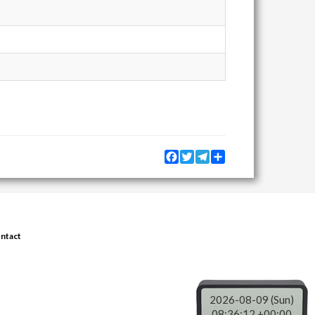
Facebook
Twitter
Telegram
Share
ntact
2026-08-09 (Sun)
08:36:12 +00:00