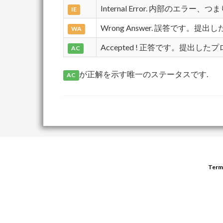
Internal Error. 内部のエ
IE
Wrong Answer. 誤答です
WA
Accepted ! 正答です。提出
AC
が正解を示す唯一のステータスです.
AC
Term