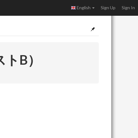
English
Sign Up
Sign In
ストB）