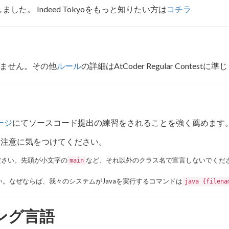
した。 Indeed Tokyoをもっと知りたい方は
コチラ
ません。その他
ルール
の詳細はAtCoder Regular Contestに
ージ
にてソースコード提出の練習をされることを強く薦めます
諸注意に気をつけてください。
ださい。先頭が小文字の
など、それ以外のクラス名で宣言しないでくだ
main
。なぜならば、我々のシステムがJavaを実行するコマンドは
java {filena
ング言語