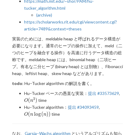
https://math.mit.edu/~shor/PAM/hu-
tucker_algorithm.html
(archive)
https://scholarworks.rit.edu/cgi/viewcontent.cgi?
article=7489&context=theses
実装のためには、meldable heap と呼ばれるデータ構造が
必要になります。通常のヒープの操作に加えて、meld（二
つのヒープを融合する操作）を高速に行うデータ構造の総
称です。meldable heap には、binomial heap（二項ヒー
プ。有名な二分ヒープ (binary heap) とは別物）、Fibonacci
heap、leftist heap、skew heap などがあります。
todo
: Hu–Tucker algorithm の解説を書く。
O(n^3
Hu–Tucker ベースの愚直な実装：
提出 #33573629
,
3
(
)
time
O
n
O(n
Hu–Tucker algorithm：
提出 #34093459
,
\log(n))
(
l
o
g
(
)
)
time
O
n
n
なお、
Garsia–Wachs algorithm
というアルゴリズムも知ら