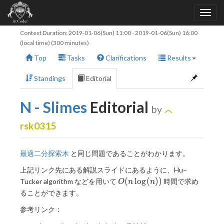
Contest Duration:
2019-01-06(Sun) 11:00
-
2019-01-06(Sun) 16:00
(local time) (300 minutes)
Top
Tasks
Clarifications
Results
Standings
Editorial
N - Slimes
Editorial
by
rsk0315
最適二分探索木
と同じ問題であることがわかります。
上記リンク先にある解説スライドにあるように、Hu–
O(n\log(n))
(
l
o
g
(
)
)
Tucker algorithm などを用いて
時間で求め
O
n
n
ることができます。
参考リンク：