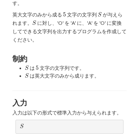
す。
5
S
5
英大文字のみから成る
文字の文字列
が与えら
S
S
れます。
に対し、'O' を 'A' に、'A' を 'O' に変換
S
してできる文字列を出力するプログラムを作成して
ください。
制約
S
5
5
は
文字の文字列です。
S
S
は英大文字のみから成ります。
S
入力
入力は以下の形式で標準入力から与えられます。
S
S