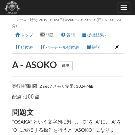
コンテスト時間:
2019-05-05(日) 05:00
~
2019-05-05(日) 07:00
(120
分)
トップ
問題
質問
提出結果
順位表
バーチャル順位表
解説
A - ASOKO
解説
実行時間制限: 2 sec / メモリ制限: 1024 MiB
100
1
0
0
配点 :
点
問題文
"OSAKA" という文字列に対し、'O' を 'A' に、'A' を
'O' に変換する操作を行うと "ASOKO" になりま