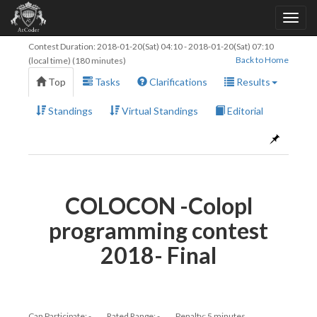
Contest Duration:
2018-01-20(Sat) 04:10
-
2018-01-20(Sat) 07:10
Back to Home
(local time) (180 minutes)
Top
Tasks
Clarifications
Results
Standings
Virtual Standings
Editorial
COLOCON -Colopl
programming contest
2018- Final
Can Participate: -
Rated Range: -
Penalty: 5 minutes