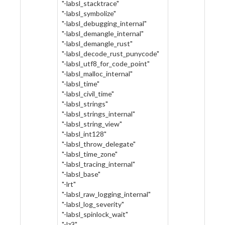
"-labsl_stacktrace"
"-labsl_symbolize"
"-labsl_debugging_internal"
"-labsl_demangle_internal"
"-labsl_demangle_rust"
"-labsl_decode_rust_punycode"
"-labsl_utf8_for_code_point"
"-labsl_malloc_internal"
"-labsl_time"
"-labsl_civil_time"
"-labsl_strings"
"-labsl_strings_internal"
"-labsl_string_view"
"-labsl_int128"
"-labsl_throw_delegate"
"-labsl_time_zone"
"-labsl_tracing_internal"
"-labsl_base"
"-lrt"
"-labsl_raw_logging_internal"
"-labsl_log_severity"
"-labsl_spinlock_wait"
"-lz3"