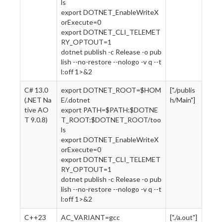
ls
export DOTNET_EnableWriteX
orExecute=0
export DOTNET_CLI_TELEMET
RY_OPTOUT=1
dotnet publish -c Release -o pub
lish --no-restore --nologo -v q --t
l:off 1>&2
C# 13.0
export DOTNET_ROOT=$HOM
["./publis
(.NET Na
E/.dotnet
h/Main"]
tive AO
export PATH=$PATH:$DOTNE
T 9.0.8)
T_ROOT:$DOTNET_ROOT/too
ls
export DOTNET_EnableWriteX
orExecute=0
export DOTNET_CLI_TELEMET
RY_OPTOUT=1
dotnet publish -c Release -o pub
lish --no-restore --nologo -v q --t
l:off 1>&2
C++23
AC_VARIANT=gcc
["./a.out"]