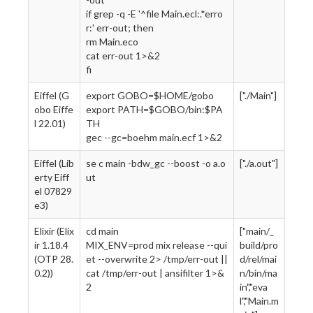
if grep -q -E '^file Main.ecl:.*erro
r:' err-out; then
rm Main.eco
cat err-out 1>&2
fi
Eiffel (G
export GOBO=$HOME/gobo
["./Main"]
obo Eiffe
export PATH=$GOBO/bin:$PA
l 22.01)
TH
gec --gc=boehm main.ecf 1>&2
Eiffel (Lib
se c main -bdw_gc --boost -o a.o
["./a.out"]
erty Eiff
ut
el 07829
e3)
Elixir (Elix
cd main
["main/_
ir 1.18.4
MIX_ENV=prod mix release --qui
build/pro
(OTP 28.
et --overwrite 2> /tmp/err-out ||
d/rel/mai
0.2))
cat /tmp/err-out | ansifilter 1>&
n/bin/ma
2
in","eva
l","Main.m