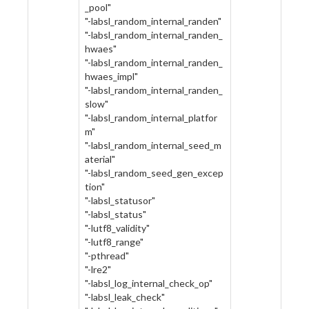
_pool"
"-labsl_random_internal_randen"
"-labsl_random_internal_randen_
hwaes"
"-labsl_random_internal_randen_
hwaes_impl"
"-labsl_random_internal_randen_
slow"
"-labsl_random_internal_platfor
m"
"-labsl_random_internal_seed_m
aterial"
"-labsl_random_seed_gen_excep
tion"
"-labsl_statusor"
"-labsl_status"
"-lutf8_validity"
"-lutf8_range"
"-pthread"
"-lre2"
"-labsl_log_internal_check_op"
"-labsl_leak_check"