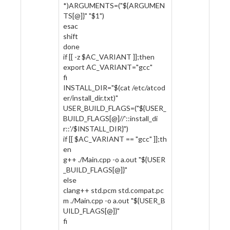
*)ARGUMENTS=("${ARGUMEN
TS[@]}" "$1")
esac
shift
done
if [[ -z $AC_VARIANT ]];then
export AC_VARIANT="gcc"
fi
INSTALL_DIR="$(cat /etc/atcod
er/install_dir.txt)"
USER_BUILD_FLAGS=("${USER_
BUILD_FLAGS[@]//'::install_di
r::'/$INSTALL_DIR}")
if [[ $AC_VARIANT == "gcc" ]];th
en
g++ ./Main.cpp -o a.out "${USER
_BUILD_FLAGS[@]}"
else
clang++ std.pcm std.compat.pc
m ./Main.cpp -o a.out "${USER_B
UILD_FLAGS[@]}"
fi