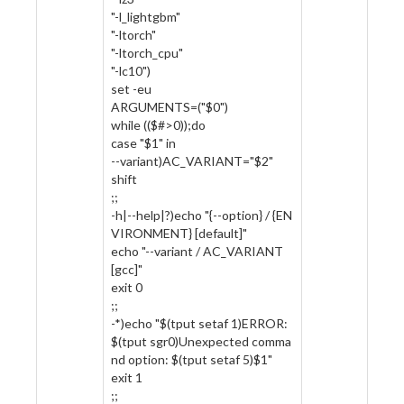
"-l_lightgbm"
"-ltorch"
"-ltorch_cpu"
"-lc10")
set -eu
ARGUMENTS=("$0")
while (($#>0));do
case "$1" in
--variant)AC_VARIANT="$2"
shift
;;
-h|--help|?)echo "{--option} / {EN
VIRONMENT} [default]"
echo "--variant / AC_VARIANT
[gcc]"
exit 0
;;
-*)echo "$(tput setaf 1)ERROR:
$(tput sgr0)Unexpected comma
nd option: $(tput setaf 5)$1"
exit 1
;;