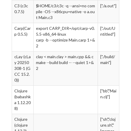
C3 (c3c
$HOME/c3/c3c -q --ansi=no com
["./a.out"]
0.7.5)
pile -O5 --x86cpu=native -o a.ou
t Main.c3
Carp(Car
export CARP_DIR=/opt/carp-v0.
["./out/U
p 0.5.5)
5.5-x86_64-linux
ntitled"]
carp -b --optimize Main.carp 1>&
2
cLay (cLa
clay < main.clay > main.cpp && c
["./build/
y 20250
make --build build -- --quiet 1>&
main"]
308-1 (G
2
CC 15.2.
0))
Clojure
["bb","Mai
(babashk
n.clj"]
a 1.12.20
8)
Clojure
["sh","cloj
(clojure
ure.sh","
1.12.2)
{memor