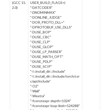
(GCC 15.
USER_BUILD_FLAGS=(
2.0)
"-DATCODER"
"-DNOMINMAX"
"-DONLINE_JUDGE"
"-DOR_PROTO_DLL="
"-DPROTOBUF_USE_DLLS"
"-DUSE_BOP"
"-DUSE_CBC"
"-DUSE_CLP"
"-DUSE_GLOP"
"-DUSE_LP_PARSER"
"-DUSE_MATH_OPT"
"-DUSE_PDLP"
"-DUSE_SCIP"
"-I::install_dir::/include"
"-I::install_dir::/include/torch/csr
c/api/include"
"-O2"
"-Wall"
"-Wextra"
"-fconstexpr-depth=1024"
"-fconstexpr-loop-limit=524288"