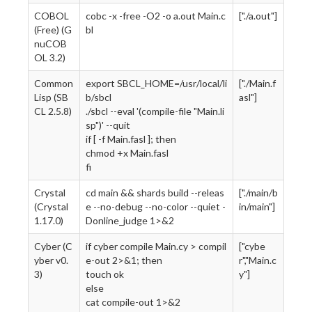
COBOL
cobc -x -free -O2 -o a.out Main.c
["./a.out"]
(Free) (G
bl
nuCOB
OL 3.2)
Common
export SBCL_HOME=/usr/local/li
["./Main.f
Lisp (SB
b/sbcl
asl"]
CL 2.5.8)
./sbcl --eval '(compile-file "Main.li
sp")' --quit
if [ -f Main.fasl ]; then
chmod +x Main.fasl
fi
Crystal
cd main && shards build --releas
["./main/b
(Crystal
e --no-debug --no-color --quiet -
in/main"]
1.17.0)
Donline_judge 1>&2
Cyber (C
if cyber compile Main.cy > compil
["cybe
yber v0.
e-out 2>&1; then
r","Main.c
3)
touch ok
y"]
else
cat compile-out 1>&2