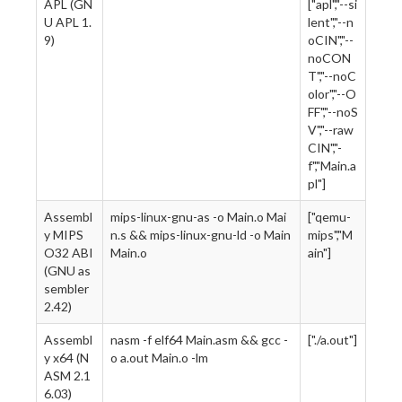
APL (GN
["apl","--si
U APL 1.
lent","--n
9)
oCIN","--
noCON
T","--noC
olor","--O
FF","--noS
V","--raw
CIN","-
f","Main.a
pl"]
Assembl
mips-linux-gnu-as -o Main.o Mai
["qemu-
y MIPS
n.s && mips-linux-gnu-ld -o Main
mips","M
O32 ABI
Main.o
ain"]
(GNU as
sembler
2.42)
Assembl
nasm -f elf64 Main.asm && gcc -
["./a.out"]
y x64 (N
o a.out Main.o -lm
ASM 2.1
6.03)