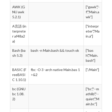
AWK (G
["gawk","-
NU awk
f","Main.a
5.2.1)
wk"]
A言語 (in
["interpr
terprete
eter","Ma
r af48a2
in.a"]
a)
Bash (ba
bash -n Main.bash && touch ok
["bas
sh 5.3)
h","Main.
bash"]
BASIC (F
fbc -O 3 -arch native Main.bas 1
["./Main"]
reeBASI
>&2
C 1.10.1)
bc (GNU
["bc","--m
bc 1.08.
athlib","--
2)
quiet","M
ain.bc"]