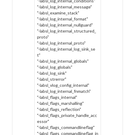
"-labsl_log_internal_conditions"
"-labsl_log_internal_message"
"-labsl_examine_stack"
"-labsl_log_internal_format"
"-labsl_log_internal_nullguard"
"-labsl_log_internal_structured_
proto"
"-labsl_log_internal_proto"
"-labsl_log_internal_log_sink_se
t"
"-labsl_log_internal_globals"
"-labsl_log_globals"
"-labsl_log_sink"
"-labsl_strerror"
"-labsl_vlog_config_internal"
"-labsl_log_internal_fnmatch"
"-labsl_flags_internal"
"-labsl_flags_marshalling"
"-labsl_flags_reflection"
"-labsl_flags_private_handle_acc
essor"
"-labsl_flags_commandlineflag"
"-labsl_flags_commandlineflag_in