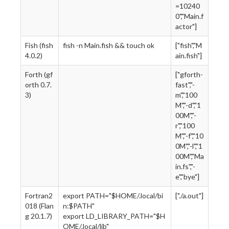
=10240
0","Main.f
actor"]
Fish (fish
fish -n Main.fish && touch ok
["fish","M
4.0.2)
ain.fish"]
Forth (gf
["gforth-
orth 0.7.
fast","-
3)
m","100
M","-d","1
00M","-
r","100
M","-f","10
0M","-l","1
00M","Ma
in.fs","-
e","bye"]
Fortran2
export PATH="$HOME/.local/bi
["./a.out"]
018 (Flan
n:$PATH"
g 20.1.7)
export LD_LIBRARY_PATH="$H
OME/.local/lib"