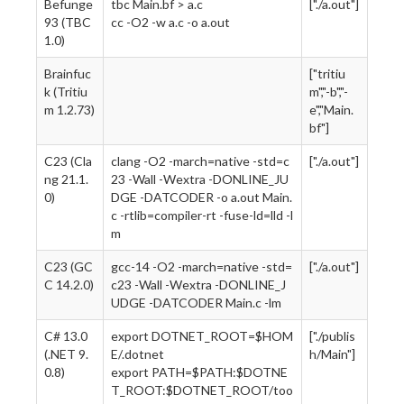
Befunge
tbc Main.bf > a.c
["./a.out"]
93 (TBC
cc -O2 -w a.c -o a.out
1.0)
Brainfuc
["tritiu
k (Tritiu
m","-b","-
m 1.2.73)
e","Main.
bf"]
C23 (Cla
clang -O2 -march=native -std=c
["./a.out"]
ng 21.1.
23 -Wall -Wextra -DONLINE_JU
0)
DGE -DATCODER -o a.out Main.
c -rtlib=compiler-rt -fuse-ld=lld -l
m
C23 (GC
gcc-14 -O2 -march=native -std=
["./a.out"]
C 14.2.0)
c23 -Wall -Wextra -DONLINE_J
UDGE -DATCODER Main.c -lm
C# 13.0
export DOTNET_ROOT=$HOM
["./publis
(.NET 9.
E/.dotnet
h/Main"]
0.8)
export PATH=$PATH:$DOTNE
T_ROOT:$DOTNET_ROOT/too