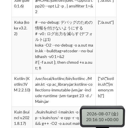
Jule (jule
$HOME/jule/bin/julec --cppstd c
["./a.out"]
0.1.6)
pp20 --opt L2 -p . | ansifilter 1>&
2
Koka (ko
# --no-debug: デバッグのための
["./a.out"]
ka v3.2.
情報を付けないようにする
2)
# -v0 : ログ出力を減らす (デフォ
ルトは1)
koka -O2 --no-debug -o a.out ma
in.kk --buildtag=atcoder --no-bui
ldhash -v0 1>&2
if [ -f a.out ]; then chmod +x a.ou
t; fi
Kotlin (K
/usr/local/kotlinc/bin/kotlinc ./M
["sh","kotl
otlin/JV
ain.kt -cp ac_library.jar:kotlinx-co
in.sh","{m
M 2.2.10)
llections-immutable-jvm.jar -incl
emory:m
ude-runtime -jvm-target 23 -d ./
b}"]
Main.jar
Kuin (kui
./kuin/kuincl -i main.kn -o main.cp
["./a.out"]
2026-08-07 (金)
ncl v.202
p -s kuin/sys/ -e cpp -r -q 1>&2
20:16:11 +00:00
1.8.17)
&& g++ -O2 -o a.out main.cpp