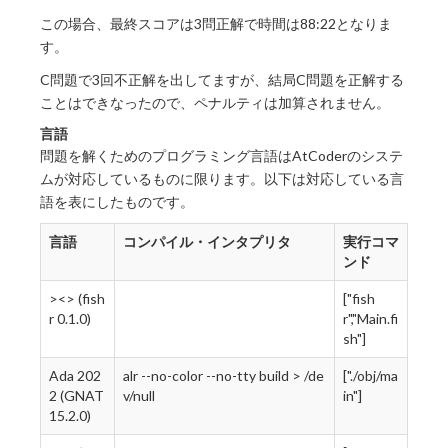
この場合、最終スコアは3問正解で時間は88:22となりま
す。
C問題で3回不正解を出してますが、結局C問題を正解する
ことはできなったので、ペナルティは加算されません。
言語
問題を解くためのプログラミング言語はAtCoderのシステ
ムが対応しているものに限ります。以下は対応している言
語を表にしたものです。
言語
コンパイル・インタプリタ
実行コマ
ンド
><> (fish
["fish
r 0.1.0)
r","Main.fi
sh"]
Ada 202
alr --no-color --no-tty build > /de
["./obj/ma
2 (GNAT
v/null
in"]
15.2.0)