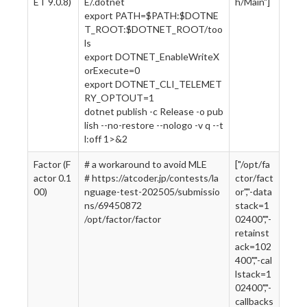
ET 9.0.8)
E/.dotnet
h/Main"]
export PATH=$PATH:$DOTNE
T_ROOT:$DOTNET_ROOT/too
ls
export DOTNET_EnableWriteX
orExecute=0
export DOTNET_CLI_TELEMET
RY_OPTOUT=1
dotnet publish -c Release -o pub
lish --no-restore --nologo -v q --t
l:off 1>&2
Factor (F
# a workaround to avoid MLE
["/opt/fa
actor 0.1
# https://atcoder.jp/contests/la
ctor/fact
00)
nguage-test-202505/submissio
or","-data
ns/69450872
stack=1
/opt/factor/factor
02400","-
retainst
ack=102
400","-cal
lstack=1
02400","-
callbacks