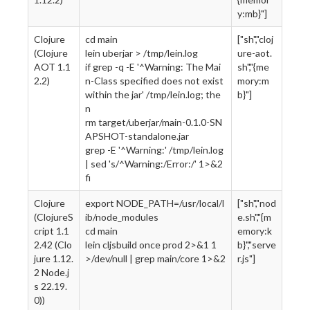
y:mb}"]
Clojure
cd main
["sh","cloj
(Clojure
lein uberjar > /tmp/lein.log
ure-aot.
AOT 1.1
if grep -q -E '^Warning: The Mai
sh","{me
2.2)
n-Class specified does not exist
mory:m
within the jar' /tmp/lein.log; the
b}"]
n
rm target/uberjar/main-0.1.0-SN
APSHOT-standalone.jar
grep -E '^Warning:' /tmp/lein.log
| sed 's/^Warning:/Error:/' 1>&2
fi
Clojure
export NODE_PATH=/usr/local/l
["sh","nod
(ClojureS
ib/node_modules
e.sh","{m
cript 1.1
cd main
emory:k
2.42 (Clo
lein cljsbuild once prod 2>&1 1
b}","serve
jure 1.12.
>/dev/null | grep main/core 1>&2
r.js"]
2 Node.j
s 22.19.
0))