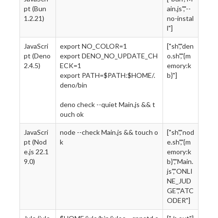
pt (Bun
ain.js","--
1.2.21)
no-instal
l"]
JavaScri
export NO_COLOR=1
["sh","den
pt (Deno
export DENO_NO_UPDATE_CH
o.sh","{m
2.4.5)
ECK=1
emory:k
export PATH=$PATH:$HOME/.
b}"]
deno/bin
deno check --quiet Main.js && t
ouch ok
JavaScri
node --check Main.js && touch o
["sh","nod
pt (Nod
k
e.sh","{m
e.js 22.1
emory:k
9.0)
b}","Main.
js","ONLI
NE_JUD
GE","ATC
ODER"]