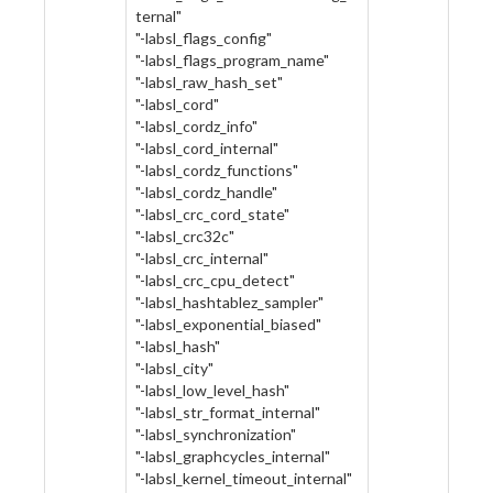
ternal"
"-labsl_flags_config"
"-labsl_flags_program_name"
"-labsl_raw_hash_set"
"-labsl_cord"
"-labsl_cordz_info"
"-labsl_cord_internal"
"-labsl_cordz_functions"
"-labsl_cordz_handle"
"-labsl_crc_cord_state"
"-labsl_crc32c"
"-labsl_crc_internal"
"-labsl_crc_cpu_detect"
"-labsl_hashtablez_sampler"
"-labsl_exponential_biased"
"-labsl_hash"
"-labsl_city"
"-labsl_low_level_hash"
"-labsl_str_format_internal"
"-labsl_synchronization"
"-labsl_graphcycles_internal"
"-labsl_kernel_timeout_internal"