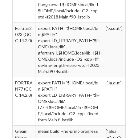
flang-new -L$HOME/.local/lib -I
$HOME/.local/include -O2 -cpp -
std=f2018 Main.f90 -lstdlib
Fortran2
export PATH="$HOME/.local/bi
["./a.out"]
023 (GC
n:$PATH"
C 14.2.0)
export LD_LIBRARY_PATH="$H
OME/.local/lib"
gfortran -L$HOME/.local/lib -I$H
OME/.local/include -O2 -cpp -ffr
ee-line-length-none -std=f2023
Main.f90 -lstdlib
FORTRA
export PATH="$HOME/.local/bi
["./a.out"]
N77 (GC
n:$PATH"
C 14.2.0)
export LD_LIBRARY_PATH="$H
OME/.local/lib"
f77 -L$HOME/.local/lib -I$HOM
E/.local/include -O2 -cpp -ffixed-
form Main.f -lstdlib
Gleam
gleam build --no-print-progress
["glea
(Gleam
m","run","-