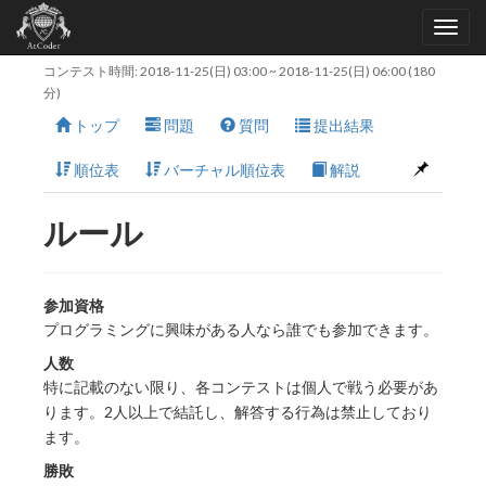
コンテスト時間:
2018-11-25(日) 03:00
~
2018-11-25(日) 06:00
(180
分)
トップ
問題
質問
提出結果
順位表
バーチャル順位表
解説
ルール
参加資格
プログラミングに興味がある人なら誰でも参加できます。
人数
特に記載のない限り、各コンテストは個人で戦う必要があ
ります。2人以上で結託し、解答する行為は禁止しており
ます。
勝敗