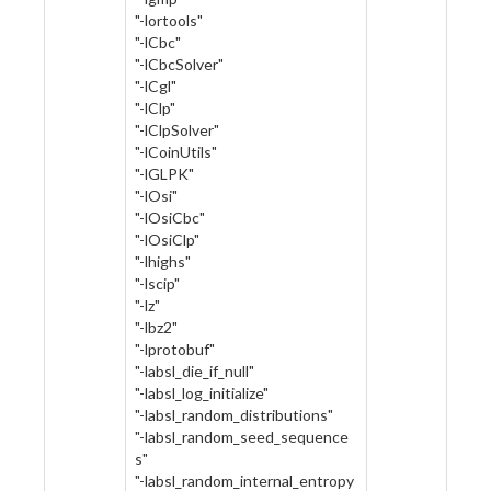
"-lortools"
"-lCbc"
"-lCbcSolver"
"-lCgl"
"-lClp"
"-lClpSolver"
"-lCoinUtils"
"-lGLPK"
"-lOsi"
"-lOsiCbc"
"-lOsiClp"
"-lhighs"
"-lscip"
"-lz"
"-lbz2"
"-lprotobuf"
"-labsl_die_if_null"
"-labsl_log_initialize"
"-labsl_random_distributions"
"-labsl_random_seed_sequence
s"
"-labsl_random_internal_entropy