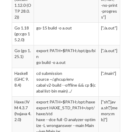
1.12.0 (O
-no-print
TP 28.0.
-progres
2))
s"]
Go 1.18
go-15 build -o a.out
["./a.out"]
(gccgo 1
5.2.0)
Go (go 1.
export PATH=$PATH:/opt/go/bi
["./a.out"]
25.1)
n
go build -o a.out
Haskell
cd submission
["./main"]
(GHC 9.
source ~/.ghcup/env
8.4)
cabal v2-build --offline && cp $(c
abal list-bin main) ../
Haxe/JV
export PATH=$PATH:/opt/haxe
["sh","jav
M 4.3.7
export HAXE_STD_PATH=/opt/
a.sh","{me
(hxjava 4.
haxe/std
mory:m
2.0)
haxe --dce full -D analyzer-optim
b}"]
ize -L wronganswer --main Main
--jvm Main.jar