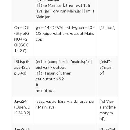
if [ ! -e Main.jar ]; then exit 1; fi
java -jar --dry-run Main.jar || rm -f
Main.jar
C++ IOI
g++-14 -DEVAL -std=gnu++20 -
["./a.out"]
-Style(G
O2 -pipe -static -s -o a.out Main.
NU++2
cpp
0) (GCC
14.2.0)
ISLisp (E
(echo '(compile-file "main.lsp")' |
["eisl","-
asy-ISLis
eisl -cr) > output
s","main.
p 5.43)
if [ ! -f main.o ]; then
o"]
cat output >&2
fi
rm output
Java24
javac -cp ac_library.jar:bifurcan.ja
["sh","jav
(OpenJD
r Main.java
a.sh","{me
K 24.0.2)
mory:m
b}"]
JavaScri
["bun","M