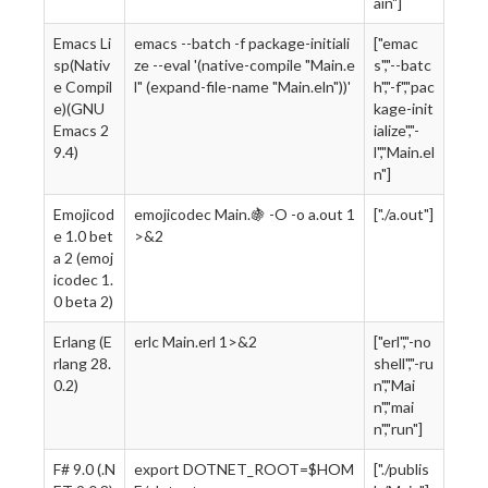
ain"]
Emacs Li
emacs --batch -f package-initiali
["emac
sp(Nativ
ze --eval '(native-compile "Main.e
s","--batc
e Compil
l" (expand-file-name "Main.eln"))'
h","-f","pac
e)(GNU
kage-init
Emacs 2
ialize","-
9.4)
l","Main.el
n"]
Emojicod
emojicodec Main.🍇 -O -o a.out 1
["./a.out"]
e 1.0 bet
>&2
a 2 (emoj
icodec 1.
0 beta 2)
Erlang (E
erlc Main.erl 1>&2
["erl","-no
rlang 28.
shell","-ru
0.2)
n","Mai
n","mai
n","run"]
F# 9.0 (.N
export DOTNET_ROOT=$HOM
["./publis