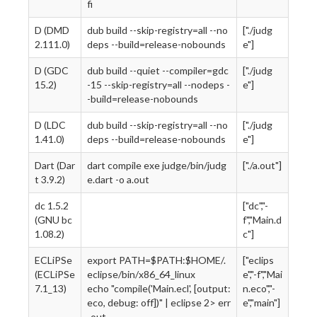
fi
D (DMD
dub build --skip-registry=all --no
["./judg
2.111.0)
deps --build=release-nobounds
e"]
D (GDC
dub build --quiet --compiler=gdc
["./judg
15.2)
-15 --skip-registry=all --nodeps -
e"]
-build=release-nobounds
D (LDC
dub build --skip-registry=all --no
["./judg
1.41.0)
deps --build=release-nobounds
e"]
Dart (Dar
dart compile exe judge/bin/judg
["./a.out"]
t 3.9.2)
e.dart -o a.out
dc 1.5.2
["dc","-
(GNU bc
f","Main.d
1.08.2)
c"]
ECLiPSe
export PATH=$PATH:$HOME/.
["eclips
(ECLiPSe
eclipse/bin/x86_64_linux
e","-f","Mai
7.1_13)
echo "compile('Main.ecl', [output:
n.eco","-
eco, debug: off])" | eclipse 2> err
e","main"]
-out