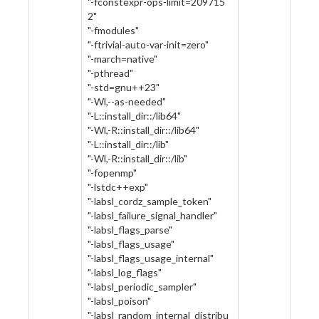
"-fconstexpr-ops-limit=209715
2"
"-fmodules"
"-ftrivial-auto-var-init=zero"
"-march=native"
"-pthread"
"-std=gnu++23"
"-Wl,--as-needed"
"-L::install_dir::/lib64"
"-Wl,-R::install_dir::/lib64"
"-L::install_dir::/lib"
"-Wl,-R::install_dir::/lib"
"-fopenmp"
"-lstdc++exp"
"-labsl_cordz_sample_token"
"-labsl_failure_signal_handler"
"-labsl_flags_parse"
"-labsl_flags_usage"
"-labsl_flags_usage_internal"
"-labsl_log_flags"
"-labsl_periodic_sampler"
"-labsl_poison"
"-labsl_random_internal_distribu