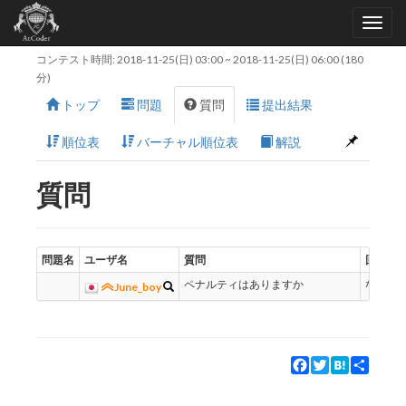
コンテスト時間:
2018-11-25(日) 03:00
~
2018-11-25(日) 06:00
(180
分)
トップ
問題
質問
提出結果
順位表
バーチャル順位表
解説
質問
問題名
ユーザ名
質問
回答
ペナルティはありますか
ないで
June_boy
Facebook
Twitter
Hatena
Share