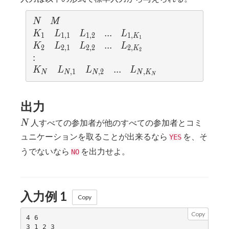
N
M
N
M
K_1
L_{1,1}
L_{1,2}
...
.
.
.
L_{1,{}K_1}
K
L
L
L
1
1
,
1
1
,
2
1
,
K
1
K_2
L_{2,1}
L_{2,2}
...
.
.
.
L_{2,{}K_2}
K
L
L
L
2
2
,
1
2
,
2
2
,
K
2
:
:
K_N
L_{N,1}
L_{N,2}
...
.
.
.
L_{N,{}K_N}
K
L
L
L
,
1
,
2
,
N
N
N
N
K
N
出力
N
人すべての参加者が他のすべての参加者とコミ
N
ュニケーションを取ることが出来るなら
を、そ
YES
うでないなら
を出力せよ。
NO
入力例 1
Copy
Copy
4 6

3 1 2 3
