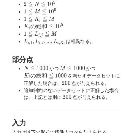
5
≦
≦
2≦N≦10^5
2
1
0
N
5
≦
≦
1≦M≦10^5
1
1
0
M
≦
≦
1≦K_i≦M
1
K
M
i
5
≦
K_iの
の
総
和
1
0
K
i
総和
≦
≦
1≦L_{i,j}
1
L
M
,
i
j
≦10^5
≦M
L_{i,1},
,
,
.
.
.
,
は相異なる。
L
L
L
,
1
,
2
,
i
i
i
K
i
L_{i,2},
..., L_{i,
部分点
{}K_i}
≦
≦
N≦1000
M≦1000
K_iの
1
0
0
0
1
0
0
0
かつ
かつ
N
M
総和
≦
の
総
和
1
0
0
0
を満たすデータセットに
K
i
≦1000
200
2
0
0
正解した場合は、
点が与えられる。
追加制約のないデータセットに正解した場合
200
2
0
0
は、上記とは別に
点が与えられる。
入力
入力は以下の形式で標準入力から与えられる。