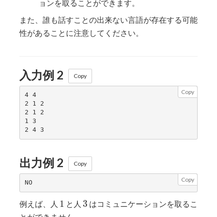
ョンを取ることができます。
また、誰も話すことの出来ない言語が存在する可能
性があることに注意してください。
入力例 2
Copy
Copy
4 4

2 1 2

2 1 2

1 3

出力例 2
Copy
Copy
1
3
1
3
例えば、人
と人
はコミュニケーションを取るこ
とができません。