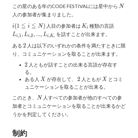
N
この星のある年のCODE FESTIVALには星中から
N
人の参加者が集まりました。
i
K_i
L_{i,1},
≦
≦
(
1
)
人目の参加者は
種類の言語
i
i
N
K
i
(1≦i≦N)
L_{i,2},
,
,
.
.
.
,
を話すことが出来ます。
L
L
L
,
1
,
2
,
i
i
i
K
i
..., L_{i,
2
2
ある
人は以下のいずれかの条件を満たすときに限
{}K_i}
り、コミュニケーションを取ることが出来ます。
2
2
人ともが話すことの出来る言語が存在す
る。
X
2
X
2
ある人
が存在して、
人ともが
とコミ
X
X
ュニケーションを取ることが出来る。
N
このとき、
人すべての参加者が他のすべての参
N
加者とコミュニケーションを取ることが出来るかど
うかを判定してください。
制約