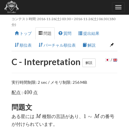
コンテスト時間:
2016-11-26(土) 03:30
~
2016-11-26(土) 06:30
(180
分)
トップ
問題
質問
提出結果
順位表
バーチャル順位表
解説
C - Interpretation
/
解説
実行時間制限: 2 sec / メモリ制限: 256 MiB
400
4
0
0
配点 :
点
問題文
M
1
1
∼
ある星には
種類の言語があり、
の番号
M
M
\sim
が付けられています。
M