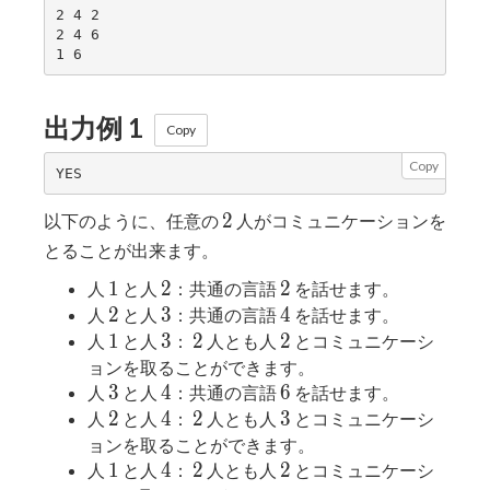
2 4 2

2 4 6

出力例 1
Copy
Copy
2
2
以下のように、任意の
人がコミュニケーションを
とることが出来ます。
1
2
2
1
2
2
人
と人
：共通の言語
を話せます。
2
3
4
2
3
4
人
と人
：共通の言語
を話せます。
1
3
2
2
1
3
2
2
人
と人
：
人とも人
とコミュニケーシ
ョンを取ることができます。
3
4
6
3
4
6
人
と人
：共通の言語
を話せます。
2
4
2
3
2
4
2
3
人
と人
：
人とも人
とコミュニケーシ
ョンを取ることができます。
1
4
2
2
1
4
2
2
人
と人
：
人とも人
とコミュニケーシ