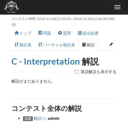
コンテスト時間:
2016-11-26(土) 03:30
~
2016-11-26(土) 06:30
(180
分)
トップ
問題
質問
提出結果
順位表
バーチャル順位表
解説
C - Interpretation
解説
英語解説も表示する
解説がまだありません。
コンテスト全体の解説
解説
by
admin
公式