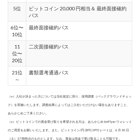
5位
ビットコイン 20,000 円相当＆ 最終面接確約
パス
6位〜
最終面接確約パス
10位
11
二次面接確約パス
位〜
20位
21位
書類選考通過パス
～
（※）入社が決まった方については当社規定に則り、採用調査（バックグラウンドチェッ
ク）を実施いたします。調査結果によってはご入社いただけない場合もありますこと、
あらかじめご了承ください。
（※）ビットコインでの賞金受け取りを希望される方は、あらかじめ bitFlyer ウォレット
のご用意をお願いいたします。また、ビットコイン/円 (BTC/JPY) レートは、6 月 30 日
（土）17 時時点のものとします。なお、賞金は現金で受け取ることも可能です。