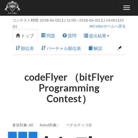
コンテスト時間:
2018-06-02(土) 12:00
~
2018-06-02(土) 14:00
(120
AtCoderホームへ戻る
分)
トップ
問題
質問
提出結果
順位表
バーチャル順位表
解説
codeFlyer （bitFlyer
Programming
Contest）
参加対象: All
Rated対象: -
ペナルティ: 5分