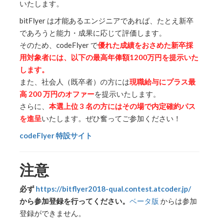
いたします。
bitFlyer は才能あるエンジニアであれば、たとえ新卒
であろうと能力・成果に応じて評価します。
そのため、codeFlyer で
優れた成績をおさめた新卒採
用対象者には、以下の最高年俸額1200万円を提示いた
します。
また、社会人（既卒者）の方には
現職給与にプラス最
高 200 万円のオファー
を提示いたします。
さらに、
本選上位 3 名の方にはその場で内定確約パス
を進呈
いたします。ぜひ奮ってご参加ください！
codeFlyer 特設サイト
注意
必ず
https://bitflyer2018-qual.contest.atcoder.jp/
から参加登録を行ってください。
ベータ版
からは参加
登録ができません。