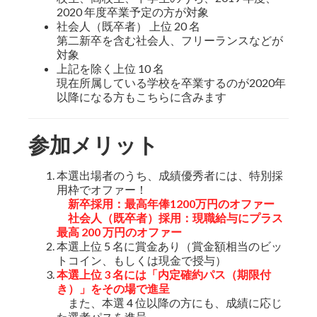
2020 年度卒業予定の方が対象
社会人（既卒者） 上位 20 名
第二新卒を含む社会人、フリーランスなどが
対象
上記を除く上位 10 名
現在所属している学校を卒業するのが2020年
以降になる方もこちらに含みます
参加メリット
本選出場者のうち、成績優秀者には、特別採
用枠でオファー！
新卒採用：最高年俸1200万円のオファー
社会人（既卒者）採用：現職給与にプラス
最高 200 万円のオファー
本選上位 5 名に賞金あり（賞金額相当のビッ
トコイン、もしくは現金で授与）
本選上位 3 名には「内定確約パス（期限付
き）」をその場で進呈
また、本選 4 位以降の方にも、成績に応じ
た選考パスを進呈