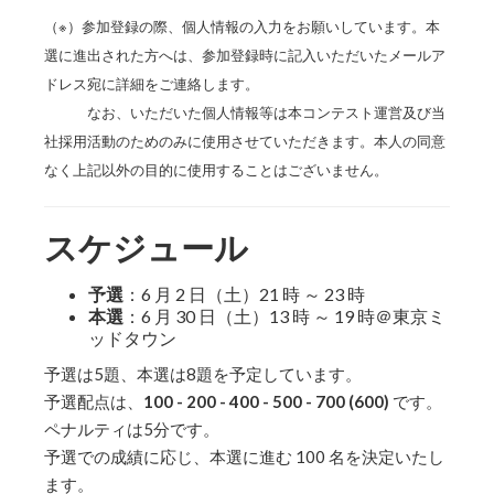
（※）参加登録の際、個人情報の入力をお願いしています。本
選に進出された方へは、参加登録時に記入いただいたメールア
ドレス宛に詳細をご連絡します。
なお、いただいた個人情報等は本コンテスト運営及び当
社採用活動のためのみに使用させていただきます。本⼈の同意
なく上記以外の⽬的に使⽤することはございません。
スケジュール
予選
：6 月 2 日（土）21 時 ～ 23 時
本選
：6 月 30 日（土）13 時 ～ 19 時＠東京ミ
ッドタウン
予選は5題、本選は8題を予定しています。
予選配点は、
100 - 200 - 400 - 500 - 700 (600)
です。
ペナルティは5分です。
予選での成績に応じ、本選に進む 100 名を決定いたし
ます。