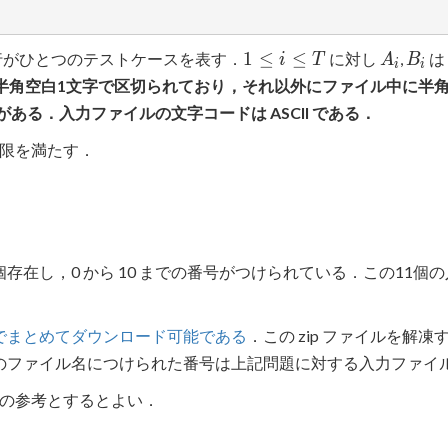
1
A_i
B_i
1
≤
≤
行がひとつのテストケースを表す．
に対し
,
は
i
T
A
B
i
i
\leq
半角空白1文字で区切られており，それ以外にファイル中に半角空
i
ある．入力ファイルの文字コードは ASCII である．
\leq
T
限を満たす．
個存在し，0 から 10 までの番号がつけられている．この11
イブでまとめてダウンロード可能である
．この zip ファイルを解凍すると input
れらのファイル名につけられた番号は上記問題に対する入力ファイ
の参考とするとよい．