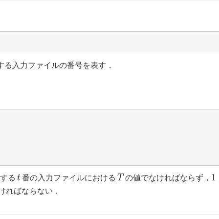
する入力ファイルの番号を表す．
t
T
1
1
対する
番の入力ファイルにおける
の値でなければならず，
t
T
\
ければならない．
i
\