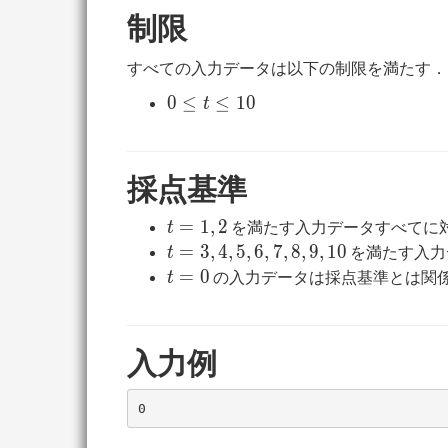
制限
すべての入力データは以下の制限を満たす．
0
0
≤
≤
1
0
t
\leq
t
\leq
採点基準
10
t
=
1
,
2
を満たす入力データすべてに
t
=
t
=
3
,
4
,
5
,
6
,
7
,
8
,
9
,
1
0
を満たす入力
t
1,
=
t
=
0
の入力データは採点基準とは関
t
2
3,
=
4,
0
5,
入力例
6,
7,
8,
9,