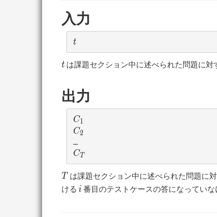
入力
t
t
t
は課題セクション中に述べられた問題に対
t
出力
C_1
C
1
C_2
C
2
C_T
C
T
T
は課題セクション中に述べられた問題に
T
i
ける
番目のテストケースの答になっていな
i