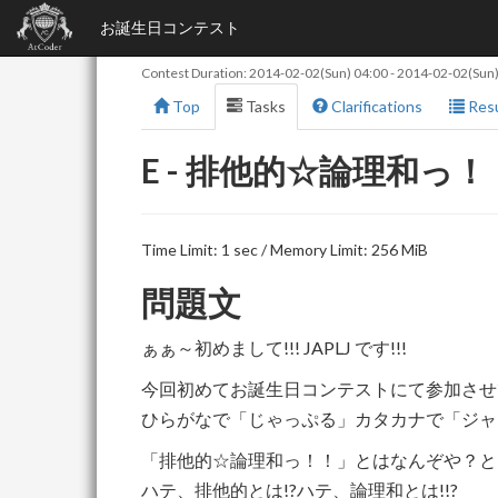
お誕生日コンテスト
Contest Duration:
2014-02-02(Sun) 04:00
-
2014-02-02(Sun)
Top
Tasks
Clarifications
Resu
E - 排他的☆論理和っ
Time Limit: 1 sec / Memory Limit: 256 MiB
問題文
ぁぁ～初めまして!!! JAPLJ です!!!
今回初めてお誕生日コンテストにて参加させてい
ひらがなで「じゃっぷる」カタカナで「ジャッ
「排他的☆論理和っ！！」とはなんぞや？と JA
ハテ、排他的とは!?ハテ、論理和とは!!?