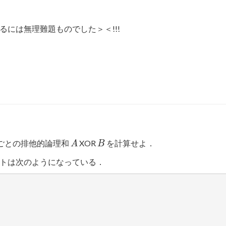
には無理難題ものでした＞＜!!!
A
B
ごとの排他的論理和
XOR
を計算せよ．
A
B
トは次のようになっている．