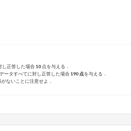
T
対し正答した場合
10
点を与える．
データすべてに対し正答した場合
190 点
を与える．
係がないことに注意せよ．