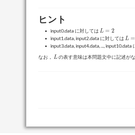
ヒント
L
=
2
input0.data に対しては
L
=
L
input1.data, input2.data に対しては
L
2
=
input3.data, input4.data, ..., input10
8
L
なお，
の表す意味は本問題文中に記述がな
L