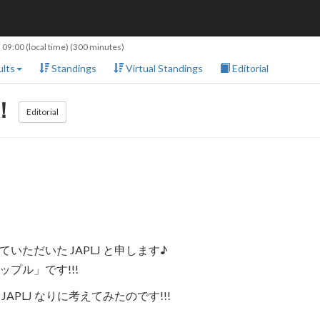
 09:00
(local time) (300 minutes)
lts
Standings
Virtual Standings
Editorial
！！
Editorial
ただいた JAPLJ と申します♪
プル」です!!!
PLJ なりに考えてみたのです!!!