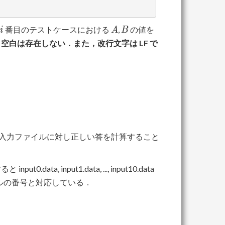
i
A
B
番目のテストケースにおける
,
の値を
i
A
B
白は存在しない．また，改行文字は LF で
個の入力ファイルに対し正しい答を計算すること
0.data, input1.data, ..., input10.data
ルの番号と対応している．