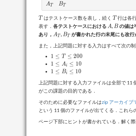
A_T
B_T
A
B
T
T
T
T
はテストケース数を表し，続く
行は各
T
T
A
B
表す．
各テストケースにおける
,
の値は
A
B
A_T
B_T
あり，
,
が書かれた行の末尾にも改行が
A
B
T
T
また，上記問題に対する入力はすべて次の制
1
1
≤
≤
2
0
0
T
\leq
1
1
≤
≤
1
0
A
i
T
\leq
1
1
≤
≤
1
0
B
i
\leq
A_i
\leq
上記問題に対する入力ファイルは全部で 11 
200
\leq
B_i
がこの課題の目的である．
10
\leq
10
そのために必要なファイルは
zip アーカ
という 11 個のファイルが出てくる．こ
ページ下部にヒントが書かれている．解く際