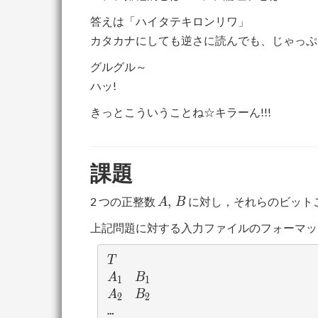
答えは「ハイタテキロンリワ」
カタカナにしても逆さに読んでも、じゃっぷる
グルグル～
ハッ!
きっとこういうことね☆キラーん!!!
課題
A,\,
,
2 つの正整数
に対し，それらのビット
A
B
B
上記問題に対する入力ファイルのフォーマッ
T
T
A_1
B_1
A
B
1
1
A_2
B_2
A
B
2
2