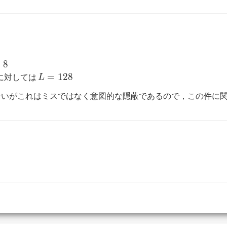
=
8
L
=
1
2
8
.data に対しては
L
=
いがこれはミスではなく意図的な隠蔽であるので，この件に
128