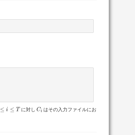
C_i
≤
≤
に対し
はその入力ファイルにお
i
T
C
i
leq
leq