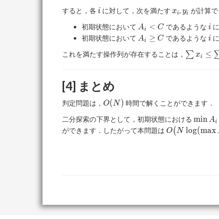
b
i
x_i
y_i
すると，各
に対して，次を満たす
,
が計算で
i
x
y
i
i
A_i
i
<
初期状態において
であるような
に
A
C
i
i
<
A_i
i
≥
初期状態において
であるような
に
A
C
i
i
C
\geq
\sum
≤
これを満たす操作列が存在することは，
∑
x
C
i
x_i
\leq
\sum
[4] まとめ
y_i
O(N)
(
)
判定問題は，
時間で解くことができます．
O
N
\min
m
i
n
二分探索の下界として，初期状態における
A
i
A_i
O\bigl(N\log
l
o
g
(
m
a
x
ができます．したがって本問題は
(
O
N
(\max A_i -
\min
A_i)\bigr)