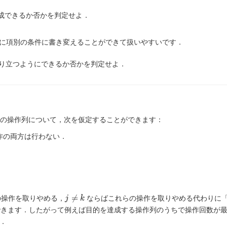
成できるか否かを判定せよ．
に項別の条件に書き変えることができて扱いやすいです．
り立つようにできるか否かを判定せよ．
の操作列について，次を仮定することができます：
作の両方は行わない．
j\neq

=
の操作を取りやめる，
ならばこれらの操作を取りやめる代わりに
j
k
k
できます．したがって例えば目的を達成する操作列のうちで操作回数が
．