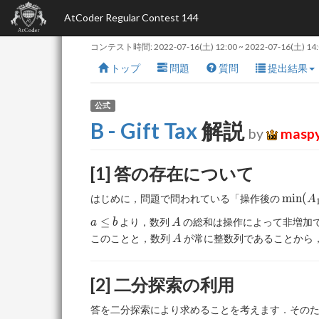
AtCoder Regular Contest 144
コンテスト時間:
2022-07-16(土) 12:00
~
2022-07-16(土) 14
トップ
問題
質問
提出結果
公式
B - Gift Tax
解説
by
masp
[1] 答の存在について
\min(
m
i
n
(
はじめに，問題で問われている「操作後の
A
\ldots,
a\leq
A
≤
より，数列
の総和は操作によって非増加で
a
b
A
A_N)
b
A
このことと，数列
が常に整数列であることから
A
[2] 二分探索の利用
答を二分探索により求めることを考えます．その