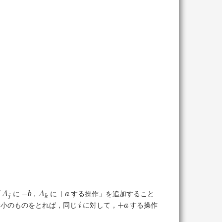
A_j
-
A_k
+a
−
+
「
に
，
に
する操作」を追加すること
A
b
A
a
j
k
b
i
+a
+
最小のものをとれば，同じ
に対して，
する操作
i
a