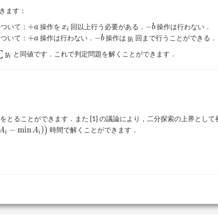
きます：
+a
x_i
-
+
−
ついて：
操作を
回以上行う必要がある．
操作は行わない．
a
x
b
i
b
+a
-
y_i
+
−
ついて：
操作は行わない．
操作は
回まで行うことができる．
a
b
y
i
b
∑
と同値です．これで判定問題を解くことができます．
y
i
をとることができます．また [1] の議論により，二分探索の上界とし
−
m
i
n
)
)
時間で解くことができます．
A
A
i
i