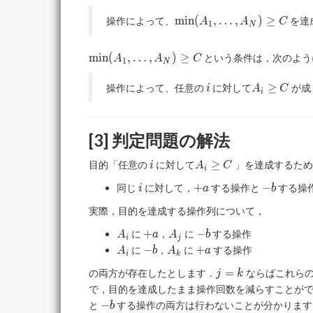
\min(A_1,
m
i
n
(
,
…
,
)
≥
操作によって、
を達
A
A
C
1
N
\ldots,
A_N)\geq
\min(A_1,
m
i
n
(
,
…
,
)
≥
という条件は，次のよう
A
A
C
C
1
N
\ldots,
A_N)\geq
i
A_i\geq
≥
操作によって、任意の
に対して
が成
i
A
C
i
C
C
[3] 判定問題の解法
i
A_i\geq
≥
目的「任意の
に対して
」を達成するため
i
A
C
i
C
i
+a
-
+
−
同じ
に対して，
する操作と
する操
i
a
b
b
実際，目的を達成する操作列について，
A_i
+a
A_j
-
+
−
に
，
に
する操作
A
a
A
b
i
j
b
A_i
-
A_k
+a
−
+
に
，
に
する操作
A
b
A
a
i
k
b
j
=
の両方が存在したとします．
ならばこれら
j
k
=
で，目的を達成したまま操作回数を減らすことが
k
-
−
と
する操作の両方は行わないことが分かります
b