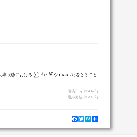
\sum
\max
/
m
a
x
て初期状態における
∑
や
をとること
A
N
A
i
i
A_i
A_i
/ N
投稿日時:
約 4 年前
最終更新:
約 4 年前
Facebook
Twitter
Hatena
Share