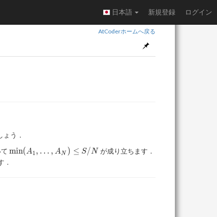
日本語
新規登録
ログイン
AtCoderホームへ戻る
しょう．
\min(A_1,
m
i
n
(
,
…
,
)
≤
/
いて
が成り立ちます．
A
A
S
N
1
N
\ldots,
す．
A_N) \leq
S/N
：