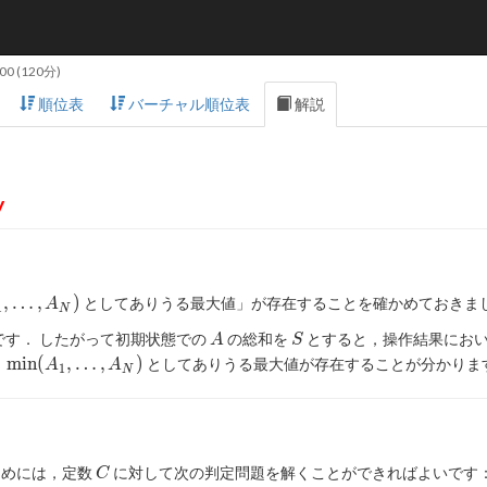
:00
(120分)
順位表
バーチャル順位表
解説
y
A_1,
,
…
,
)
としてありうる最大値」が存在することを確かめておきま
A
1
N
A
S
す． したがって初期状態での
の総和を
とすると，操作結果にお
A
S
\min(A_1,
m
i
n
(
,
…
,
)
，
としてありうる最大値が存在することが分かりま
A
A
1
N
\ldots,
A_N)
C
ためには，定数
に対して次の判定問題を解くことができればよいです
C