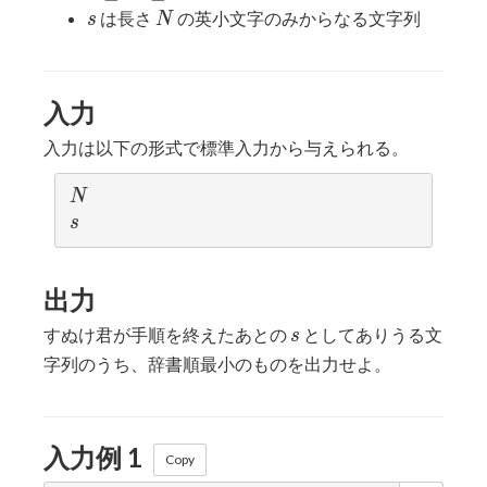
N \leq
s
N
は長さ
の英小文字のみからなる文字列
s
N
2
\times
10^5
入力
入力は以下の形式で標準入力から与えられる。
N
N
s
s
出力
s
すぬけ君が手順を終えたあとの
としてありうる文
s
字列のうち、辞書順最小のものを出力せよ。
入力例 1
Copy