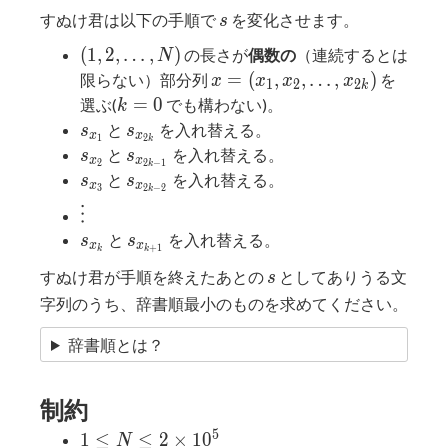
s
すぬけ君は以下の手順で
を変化させます。
s
(1,2,
(
1
,
2
,
…
,
)
の長さが
偶数の
（連続するとは
N
\ldots,
x=(x_1,
=
(
,
,
…
,
)
限らない）部分列
を
x
x
x
x
1
2
2
k
N)
x_2,
k=0
=
0
選ぶ(
でも構わない)。
k
\ldots,
s_{x_1}
s_{x_{2k}}
と
を入れ替える。
s
s
x
x
1
2
k
x_{2k})
s_{x_2}
s_{x_{2k-
と
を入れ替える。
s
s
x
x
2
2
−
1
k
1}}
s_{x_3}
s_{x_{2k-
と
を入れ替える。
s
s
x
x
3
2
−
2
k
2}}
\vdots
⋮
s_{x_{k}}
s_{x_{k+1}}
と
を入れ替える。
s
s
x
x
+
1
k
k
s
すぬけ君が手順を終えたあとの
としてありうる文
s
字列のうち、辞書順最小のものを求めてください。
辞書順とは？
制約
5
1 \leq
1
≤
≤
2
×
1
0
N