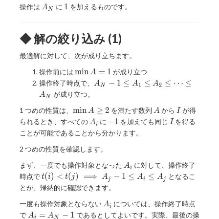
\cdots
A_N
1
1
操作は
に
を加えるものです。
A
N
\leq
t(N)
◆ 解の絞り込み (1)
最適解に対して、次が成り立ちます。
\min
m
i
n
=
1
操作前には
が成り立つ
A
A =
A_N-
−
1
≤
≤
≤
⋯
≤
操作終了時点で、
A
A
A
1
2
N
1
1\leq
が成り立つ。
A
N
A_1\leq
\min
A
I
m
i
n
≥
2
1 つめの性質は、
を満たす数列
から
が得
A_2\leq
A
A
I
A\geq
A_i
-1
I
\cdots
−
1
られるとき、すべての
に
を加えても同じ
を得る
A
I
i
2
\leq
ことが可能であることから分かります。
A_N
2 つめの性質を確認します。
A_i
まず、一度でも操作対象となった
に対して、操作終了
A
i
t(i) <
(
)
<
(
)
⟹
−
1
≤
≤
時点で
となるこ
t
i
t
j
A
A
A
j
i
j
t(j)
とが、帰納的に確認できます。
\implies
A_i
一度も操作対象とならない
については、操作終了時点
A_j-
A
i
A_i
1\leq
=
−
1
で
であるとしてよいです。実際、最後の操
A
A
i
N