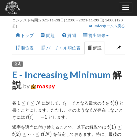
コンテスト時間:
2021-11-28(日) 12:00
~
2021-11-28(日) 14:00
(120
AtCoderホームへ戻る
分)
トップ
問題
質問
提出結果
順位表
バーチャル順位表
解説
公式
E - Increasing Minimum
解
説
by
maspy
1\leq
i_t
t
t(i)
1
≤
≤
=
(
)
各
に対して、
となる最大の
を
と
i
N
i
i
t
t
i
t
i\leq
=
t
書くことにします。ただし、そのような
が存在しないと
t
N
i
t(i)
(
)
=
−
1
きには
とします。
t
i
=
t(1)\leq
(
1
)
≤
添字を適当に付け替えることで、以下の解説では
t
-1
t(2)\leq
(
2
)
≤
⋯
≤
(
)
を仮定しておきます。特に、最後の
t
t
N