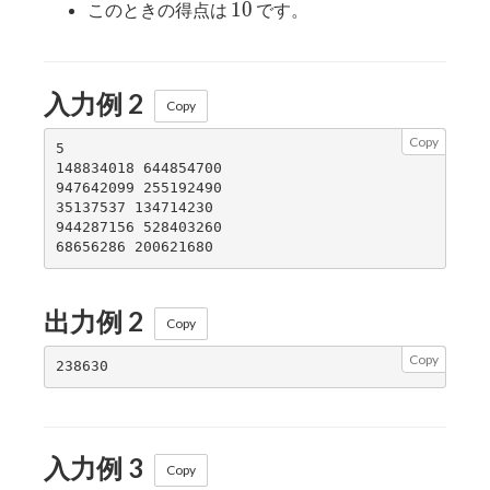
10
1
0
このときの得点は
です。
入力例 2
Copy
Copy
5

148834018 644854700

947642099 255192490

35137537 134714230

944287156 528403260

出力例 2
Copy
Copy
入力例 3
Copy