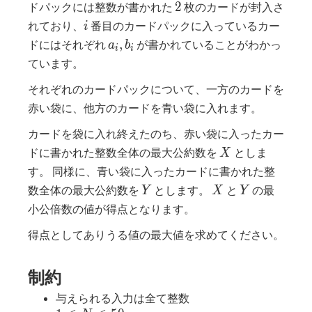
2
2
ドパックには整数が書かれた
枚のカードが封入さ
i
れており、
番目のカードパックに入っているカー
i
a_i,b_i
,
ドにはそれぞれ
が書かれていることがわかっ
a
b
i
i
ています。
それぞれのカードパックについて、一方のカードを
赤い袋に、他方のカードを青い袋に入れます。
カードを袋に入れ終えたのち、赤い袋に入ったカー
X
ドに書かれた整数全体の最大公約数を
としま
X
す。 同様に、青い袋に入ったカードに書かれた整
Y
X
Y
数全体の最大公約数を
とします。
と
の最
Y
X
Y
小公倍数の値が得点となります。
得点としてありうる値の最大値を求めてください。
制約
与えられる入力は全て整数