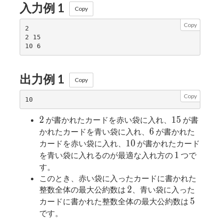
入力例 1
Copy
Copy
2

2 15

出力例 1
Copy
Copy
2
15
2
1
5
が書かれたカードを赤い袋に入れ、
が書
6
6
かれたカードを青い袋に入れ、
が書かれた
10
1
0
カードを赤い袋に入れ、
が書かれたカード
1
1
を青い袋に入れるのが最適な入れ方の
つで
す。
このとき、赤い袋に入ったカードに書かれた
2
2
整数全体の最大公約数は
、青い袋に入った
5
5
カードに書かれた整数全体の最大公約数は
です。