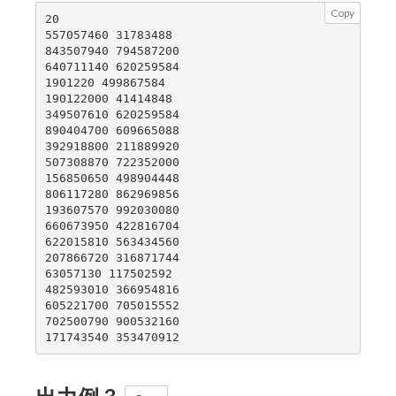
Copy
20

557057460 31783488

843507940 794587200

640711140 620259584

1901220 499867584

190122000 41414848

349507610 620259584

890404700 609665088

392918800 211889920

507308870 722352000

156850650 498904448

806117280 862969856

193607570 992030080

660673950 422816704

622015810 563434560

207866720 316871744

63057130 117502592

482593010 366954816

605221700 705015552

702500790 900532160
