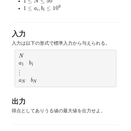
1
1
≤
≤
5
0
N
\leq
9
1
1
≤
,
≤
1
0
a
b
i
i
N
\leq
\leq
a_i,
50
b_i
入力
\leq
10^9
入力は以下の形式で標準入力から与えられる。
N
N
a_1
b_1
a
b
1
1
\vdots
⋮
a_N
b_N
a
b
N
N
出力
得点としてありうる値の最大値を出力せよ。