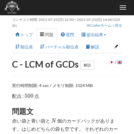
コンテスト時間:
2021-07-25(日) 12:00
~
2021-07-25(日) 14:00
(120
AtCoderホームへ戻る
分)
トップ
問題
質問
提出結果
順位表
バーチャル順位表
解説
C - LCM of GCDs
/
解説
実行時間制限: 4 sec / メモリ制限: 1024 MiB
500
5
0
0
配点 :
点
問題文
N
赤い袋と青い袋と
個のカードパックがありま
N
す。はじめどちらの袋も空です。 それぞれのカー