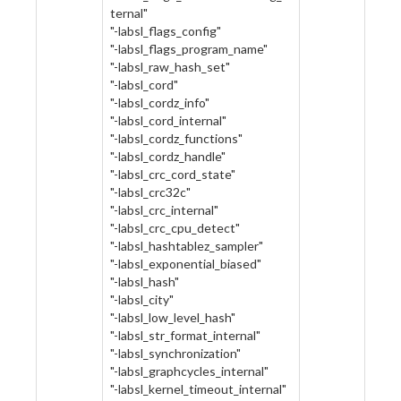
ternal"
"-labsl_flags_config"
"-labsl_flags_program_name"
"-labsl_raw_hash_set"
"-labsl_cord"
"-labsl_cordz_info"
"-labsl_cord_internal"
"-labsl_cordz_functions"
"-labsl_cordz_handle"
"-labsl_crc_cord_state"
"-labsl_crc32c"
"-labsl_crc_internal"
"-labsl_crc_cpu_detect"
"-labsl_hashtablez_sampler"
"-labsl_exponential_biased"
"-labsl_hash"
"-labsl_city"
"-labsl_low_level_hash"
"-labsl_str_format_internal"
"-labsl_synchronization"
"-labsl_graphcycles_internal"
"-labsl_kernel_timeout_internal"