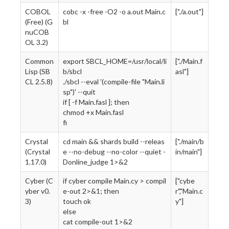
COBOL
cobc -x -free -O2 -o a.out Main.c
["./a.out"]
(Free) (G
bl
nuCOB
OL 3.2)
Common
export SBCL_HOME=/usr/local/li
["./Main.f
Lisp (SB
b/sbcl
asl"]
CL 2.5.8)
./sbcl --eval '(compile-file "Main.li
sp")' --quit
if [ -f Main.fasl ]; then
chmod +x Main.fasl
fi
Crystal
cd main && shards build --releas
["./main/b
(Crystal
e --no-debug --no-color --quiet -
in/main"]
1.17.0)
Donline_judge 1>&2
Cyber (C
if cyber compile Main.cy > compil
["cybe
yber v0.
e-out 2>&1; then
r","Main.c
3)
touch ok
y"]
else
cat compile-out 1>&2