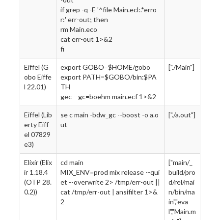
if grep -q -E '^file Main.ecl:.*erro
r:' err-out; then
rm Main.eco
cat err-out 1>&2
fi
Eiffel (G
export GOBO=$HOME/gobo
["./Main"]
obo Eiffe
export PATH=$GOBO/bin:$PA
l 22.01)
TH
gec --gc=boehm main.ecf 1>&2
Eiffel (Lib
se c main -bdw_gc --boost -o a.o
["./a.out"]
erty Eiff
ut
el 07829
e3)
Elixir (Elix
cd main
["main/_
ir 1.18.4
MIX_ENV=prod mix release --qui
build/pro
(OTP 28.
et --overwrite 2> /tmp/err-out ||
d/rel/mai
0.2))
cat /tmp/err-out | ansifilter 1>&
n/bin/ma
2
in","eva
l","Main.m