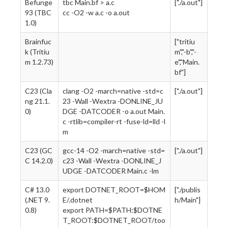
Befunge
tbc Main.bf > a.c
["./a.out"]
93 (TBC
cc -O2 -w a.c -o a.out
1.0)
Brainfuc
["tritiu
k (Tritiu
m","-b","-
m 1.2.73)
e","Main.
bf"]
C23 (Cla
clang -O2 -march=native -std=c
["./a.out"]
ng 21.1.
23 -Wall -Wextra -DONLINE_JU
0)
DGE -DATCODER -o a.out Main.
c -rtlib=compiler-rt -fuse-ld=lld -l
m
C23 (GC
gcc-14 -O2 -march=native -std=
["./a.out"]
C 14.2.0)
c23 -Wall -Wextra -DONLINE_J
UDGE -DATCODER Main.c -lm
C# 13.0
export DOTNET_ROOT=$HOM
["./publis
(.NET 9.
E/.dotnet
h/Main"]
0.8)
export PATH=$PATH:$DOTNE
T_ROOT:$DOTNET_ROOT/too