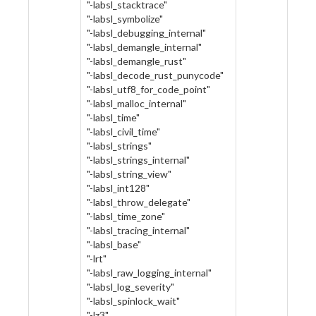
"-labsl_stacktrace"
"-labsl_symbolize"
"-labsl_debugging_internal"
"-labsl_demangle_internal"
"-labsl_demangle_rust"
"-labsl_decode_rust_punycode"
"-labsl_utf8_for_code_point"
"-labsl_malloc_internal"
"-labsl_time"
"-labsl_civil_time"
"-labsl_strings"
"-labsl_strings_internal"
"-labsl_string_view"
"-labsl_int128"
"-labsl_throw_delegate"
"-labsl_time_zone"
"-labsl_tracing_internal"
"-labsl_base"
"-lrt"
"-labsl_raw_logging_internal"
"-labsl_log_severity"
"-labsl_spinlock_wait"
"-lz3"