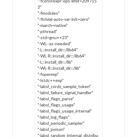
"-fconstexpr-ops-limit=209715
2"
"-fmodules"
"-ftrivial-auto-var-init=zero"
"-march=native"
"-pthread"
"-std=gnu++23"
"-Wl,--as-needed"
"-L::install_dir::/lib64"
"-Wl,-R::install_dir::/lib64"
"-L::install_dir::/lib"
"-Wl,-R::install_dir::/lib"
"-fopenmp"
"-lstdc++exp"
"-labsl_cordz_sample_token"
"-labsl_failure_signal_handler"
"-labsl_flags_parse"
"-labsl_flags_usage"
"-labsl_flags_usage_internal"
"-labsl_log_flags"
"-labsl_periodic_sampler"
"-labsl_poison"
"-labsl_random_internal_distribu