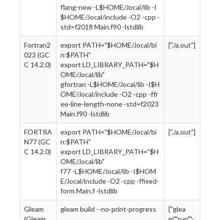
flang-new -L$HOME/.local/lib -I
$HOME/.local/include -O2 -cpp -
std=f2018 Main.f90 -lstdlib
Fortran2
export PATH="$HOME/.local/bi
["./a.out"]
023 (GC
n:$PATH"
C 14.2.0)
export LD_LIBRARY_PATH="$H
OME/.local/lib"
gfortran -L$HOME/.local/lib -I$H
OME/.local/include -O2 -cpp -ffr
ee-line-length-none -std=f2023
Main.f90 -lstdlib
FORTRA
export PATH="$HOME/.local/bi
["./a.out"]
N77 (GC
n:$PATH"
C 14.2.0)
export LD_LIBRARY_PATH="$H
OME/.local/lib"
f77 -L$HOME/.local/lib -I$HOM
E/.local/include -O2 -cpp -ffixed-
form Main.f -lstdlib
Gleam
gleam build --no-print-progress
["glea
(Gleam
m","run","-