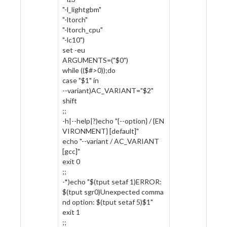
"-l_lightgbm"
"-ltorch"
"-ltorch_cpu"
"-lc10")
set -eu
ARGUMENTS=("$0")
while (($#>0));do
case "$1" in
--variant)AC_VARIANT="$2"
shift
;;
-h|--help|?)echo "{--option} / {EN
VIRONMENT} [default]"
echo "--variant / AC_VARIANT
[gcc]"
exit 0
;;
-*)echo "$(tput setaf 1)ERROR:
$(tput sgr0)Unexpected comma
nd option: $(tput setaf 5)$1"
exit 1
;;