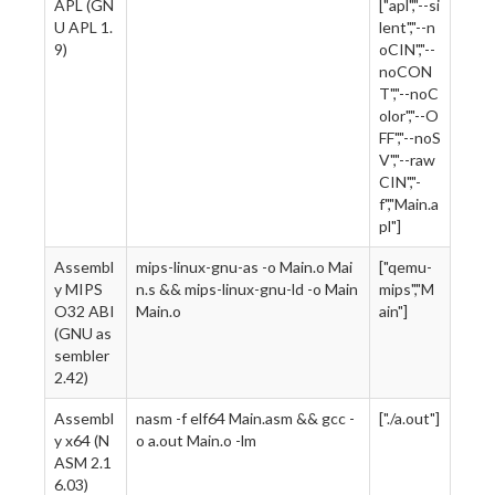
APL (GN
["apl","--si
U APL 1.
lent","--n
9)
oCIN","--
noCON
T","--noC
olor","--O
FF","--noS
V","--raw
CIN","-
f","Main.a
pl"]
Assembl
mips-linux-gnu-as -o Main.o Mai
["qemu-
y MIPS
n.s && mips-linux-gnu-ld -o Main
mips","M
O32 ABI
Main.o
ain"]
(GNU as
sembler
2.42)
Assembl
nasm -f elf64 Main.asm && gcc -
["./a.out"]
y x64 (N
o a.out Main.o -lm
ASM 2.1
6.03)