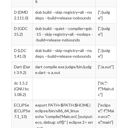
fi
D (DMD
dub build --skip-registry=all --no
["./judg
2.111.0)
deps --build=release-nobounds
e"]
D (GDC
dub build --quiet --compiler=gdc
["./judg
15.2)
-15 --skip-registry=all --nodeps -
e"]
-build=release-nobounds
D (LDC
dub build --skip-registry=all --no
["./judg
1.41.0)
deps --build=release-nobounds
e"]
Dart (Dar
dart compile exe judge/bin/judg
["./a.out"]
t 3.9.2)
e.dart -o a.out
dc 1.5.2
["dc","-
(GNU bc
f","Main.d
1.08.2)
c"]
ECLiPSe
export PATH=$PATH:$HOME/.
["eclips
(ECLiPSe
eclipse/bin/x86_64_linux
e","-f","Mai
7.1_13)
echo "compile('Main.ecl', [output:
n.eco","-
eco, debug: off])" | eclipse 2> err
e","main"]
-out