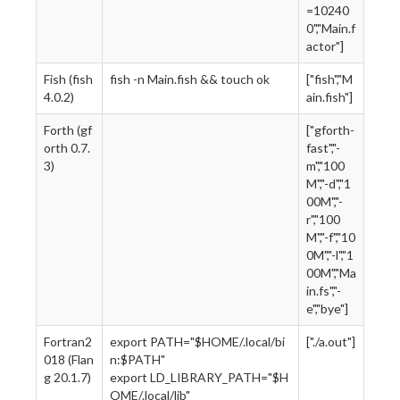
=10240
0","Main.f
actor"]
Fish (fish
fish -n Main.fish && touch ok
["fish","M
4.0.2)
ain.fish"]
Forth (gf
["gforth-
orth 0.7.
fast","-
3)
m","100
M","-d","1
00M","-
r","100
M","-f","10
0M","-l","1
00M","Ma
in.fs","-
e","bye"]
Fortran2
export PATH="$HOME/.local/bi
["./a.out"]
018 (Flan
n:$PATH"
g 20.1.7)
export LD_LIBRARY_PATH="$H
OME/.local/lib"