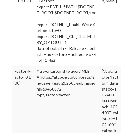
ET 9.0.8)
E/.dotnet
h/Main"]
export PATH=$PATH:$DOTNE
T_ROOT:$DOTNET_ROOT/too
ls
export DOTNET_EnableWriteX
orExecute=0
export DOTNET_CLI_TELEMET
RY_OPTOUT=1
dotnet publish -c Release -o pub
lish --no-restore --nologo -v q --t
l:off 1>&2
Factor (F
# a workaround to avoid MLE
["/opt/fa
actor 0.1
# https://atcoder.jp/contests/la
ctor/fact
00)
nguage-test-202505/submissio
or","-data
ns/69450872
stack=1
/opt/factor/factor
02400","-
retainst
ack=102
400","-cal
lstack=1
02400","-
callbacks