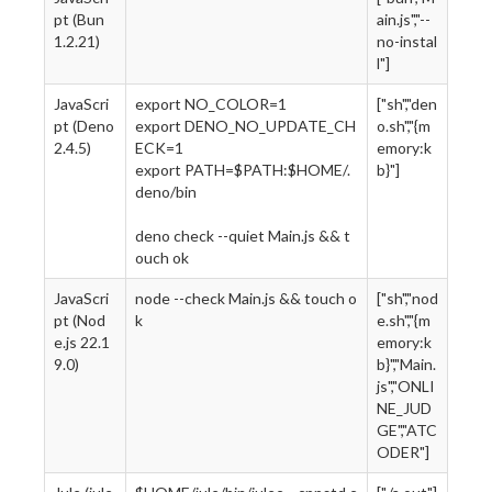
pt (Bun
ain.js","--
1.2.21)
no-instal
l"]
JavaScri
export NO_COLOR=1
["sh","den
pt (Deno
export DENO_NO_UPDATE_CH
o.sh","{m
2.4.5)
ECK=1
emory:k
export PATH=$PATH:$HOME/.
b}"]
deno/bin
deno check --quiet Main.js && t
ouch ok
JavaScri
node --check Main.js && touch o
["sh","nod
pt (Nod
k
e.sh","{m
e.js 22.1
emory:k
9.0)
b}","Main.
js","ONLI
NE_JUD
GE","ATC
ODER"]