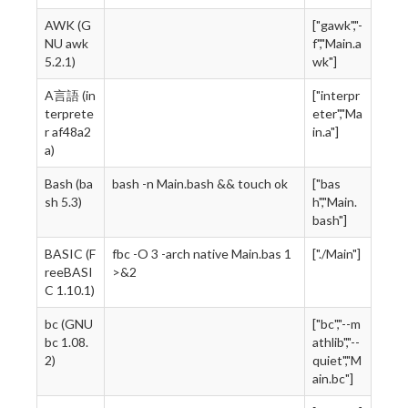
AWK (G
["gawk","-
NU awk
f","Main.a
5.2.1)
wk"]
A言語 (in
["interpr
terprete
eter","Ma
r af48a2
in.a"]
a)
Bash (ba
bash -n Main.bash && touch ok
["bas
sh 5.3)
h","Main.
bash"]
BASIC (F
fbc -O 3 -arch native Main.bas 1
["./Main"]
reeBASI
>&2
C 1.10.1)
bc (GNU
["bc","--m
bc 1.08.
athlib","--
2)
quiet","M
ain.bc"]