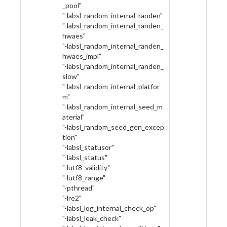
_pool"
"-labsl_random_internal_randen"
"-labsl_random_internal_randen_
hwaes"
"-labsl_random_internal_randen_
hwaes_impl"
"-labsl_random_internal_randen_
slow"
"-labsl_random_internal_platfor
m"
"-labsl_random_internal_seed_m
aterial"
"-labsl_random_seed_gen_excep
tion"
"-labsl_statusor"
"-labsl_status"
"-lutf8_validity"
"-lutf8_range"
"-pthread"
"-lre2"
"-labsl_log_internal_check_op"
"-labsl_leak_check"