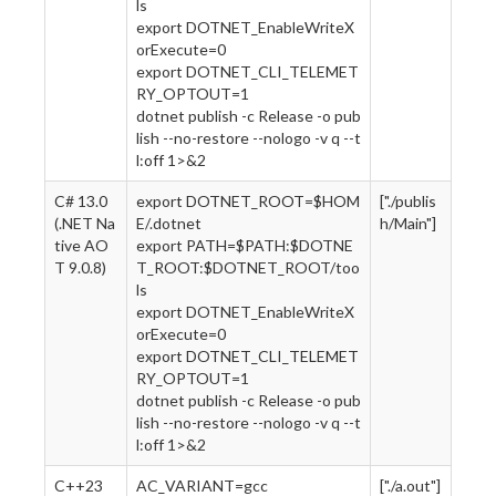
ls
export DOTNET_EnableWriteX
orExecute=0
export DOTNET_CLI_TELEMET
RY_OPTOUT=1
dotnet publish -c Release -o pub
lish --no-restore --nologo -v q --t
l:off 1>&2
C# 13.0
export DOTNET_ROOT=$HOM
["./publis
(.NET Na
E/.dotnet
h/Main"]
tive AO
export PATH=$PATH:$DOTNE
T 9.0.8)
T_ROOT:$DOTNET_ROOT/too
ls
export DOTNET_EnableWriteX
orExecute=0
export DOTNET_CLI_TELEMET
RY_OPTOUT=1
dotnet publish -c Release -o pub
lish --no-restore --nologo -v q --t
l:off 1>&2
C++23
AC_VARIANT=gcc
["./a.out"]