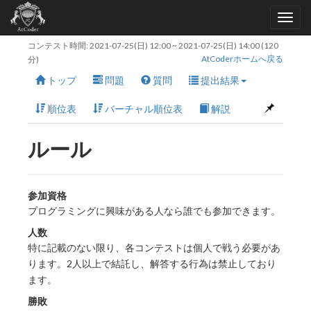
コンテスト時間:
2021-07-25(日) 12:00
~
2021-07-25(日) 14:00
(120
AtCoderホームへ戻る
分)
トップ
問題
質問
提出結果
順位表
バーチャル順位表
解説
ルール
参加資格
プログラミングに興味がある人なら誰でも参加できます。
人数
特に記載のない限り、各コンテストは個人で戦う必要があ
ります。2人以上で結託し、解答する行為は禁止しており
ます。
勝敗