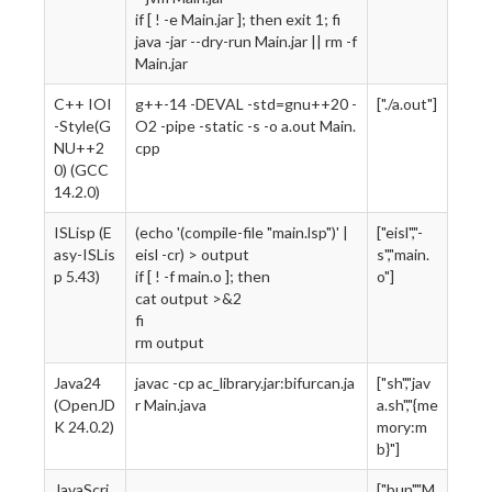
if [ ! -e Main.jar ]; then exit 1; fi
java -jar --dry-run Main.jar || rm -f
Main.jar
C++ IOI
g++-14 -DEVAL -std=gnu++20 -
["./a.out"]
-Style(G
O2 -pipe -static -s -o a.out Main.
NU++2
cpp
0) (GCC
14.2.0)
ISLisp (E
(echo '(compile-file "main.lsp")' |
["eisl","-
asy-ISLis
eisl -cr) > output
s","main.
p 5.43)
if [ ! -f main.o ]; then
o"]
cat output >&2
fi
rm output
Java24
javac -cp ac_library.jar:bifurcan.ja
["sh","jav
(OpenJD
r Main.java
a.sh","{me
K 24.0.2)
mory:m
b}"]
JavaScri
["bun","M