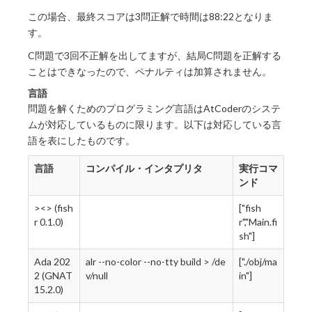
この場合、最終スコアは3問正解で時間は88:22となりま
す。
C問題で3回不正解を出してますが、結局C問題を正解する
ことはできなったので、ペナルティは加算されません。
言語
問題を解くためのプログラミング言語はAtCoderのシステ
ムが対応しているものに限ります。以下は対応している言
語を表にしたものです。
言語
コンパイル・インタプリタ
実行コマ
ンド
><> (fish
["fish
r 0.1.0)
r","Main.fi
sh"]
Ada 202
alr --no-color --no-tty build > /de
["./obj/ma
2 (GNAT
v/null
in"]
15.2.0)