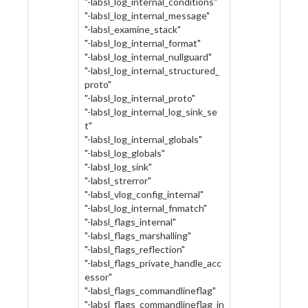
"-labsl_log_internal_conditions"
"-labsl_log_internal_message"
"-labsl_examine_stack"
"-labsl_log_internal_format"
"-labsl_log_internal_nullguard"
"-labsl_log_internal_structured_
proto"
"-labsl_log_internal_proto"
"-labsl_log_internal_log_sink_se
t"
"-labsl_log_internal_globals"
"-labsl_log_globals"
"-labsl_log_sink"
"-labsl_strerror"
"-labsl_vlog_config_internal"
"-labsl_log_internal_fnmatch"
"-labsl_flags_internal"
"-labsl_flags_marshalling"
"-labsl_flags_reflection"
"-labsl_flags_private_handle_acc
essor"
"-labsl_flags_commandlineflag"
"-labsl_flags_commandlineflag_in