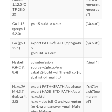
1.12.0 (O
-no-print
TP 28.0.
-progres
2))
s"]
Go 1.18
go-15 build -o a.out
["./a.out"]
(gccgo 1
5.2.0)
Go (go 1.
export PATH=$PATH:/opt/go/bi
["./a.out"]
25.1)
n
go build -o a.out
Haskell
cd submission
["./main"]
(GHC 9.
source ~/.ghcup/env
8.4)
cabal v2-build --offline && cp $(c
abal list-bin main) ../
Haxe/JV
export PATH=$PATH:/opt/haxe
["sh","jav
M 4.3.7
export HAXE_STD_PATH=/opt/
a.sh","{me
(hxjava 4.
haxe/std
mory:m
2.0)
haxe --dce full -D analyzer-optim
b}"]
ize -L wronganswer --main Main
--jvm Main.jar