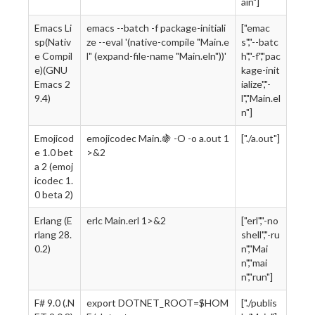
ain"]
Emacs Li
emacs --batch -f package-initiali
["emac
sp(Nativ
ze --eval '(native-compile "Main.e
s","--batc
e Compil
l" (expand-file-name "Main.eln"))'
h","-f","pac
e)(GNU
kage-init
Emacs 2
ialize","-
9.4)
l","Main.el
n"]
Emojicod
emojicodec Main.🍇 -O -o a.out 1
["./a.out"]
e 1.0 bet
>&2
a 2 (emoj
icodec 1.
0 beta 2)
Erlang (E
erlc Main.erl 1>&2
["erl","-no
rlang 28.
shell","-ru
0.2)
n","Mai
n","mai
n","run"]
F# 9.0 (.N
export DOTNET_ROOT=$HOM
["./publis