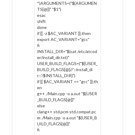
*)ARGUMENTS=("${ARGUMEN
TS[@]}" "$1")
esac
shift
done
if [[ -z $AC_VARIANT ]];then
export AC_VARIANT="gcc"
fi
INSTALL_DIR="$(cat /etc/atcod
er/install_dir.txt)"
USER_BUILD_FLAGS=("${USER_
BUILD_FLAGS[@]//'::install_di
r::'/$INSTALL_DIR}")
if [[ $AC_VARIANT == "gcc" ]];th
en
g++ ./Main.cpp -o a.out "${USER
_BUILD_FLAGS[@]}"
else
clang++ std.pcm std.compat.pc
m ./Main.cpp -o a.out "${USER_B
UILD_FLAGS[@]}"
fi