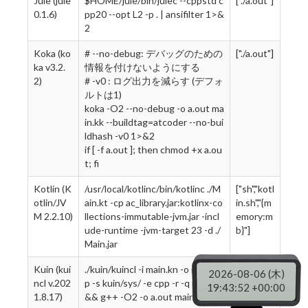
Jule (jule
$HOME/jule/bin/julec --cppstd c
["./a.out"]
0.1.6)
pp20 --opt L2 -p . | ansifilter 1>&
2
Koka (ko
# --no-debug: デバッグのための
["./a.out"]
ka v3.2.
情報を付けないようにする
2)
# -v0 : ログ出力を減らす (デフォ
ルトは1)
koka -O2 --no-debug -o a.out ma
in.kk --buildtag=atcoder --no-bui
ldhash -v0 1>&2
if [ -f a.out ]; then chmod +x a.ou
t; fi
Kotlin (K
/usr/local/kotlinc/bin/kotlinc ./M
["sh","kotl
otlin/JV
ain.kt -cp ac_library.jar:kotlinx-co
in.sh","{m
M 2.2.10)
llections-immutable-jvm.jar -incl
emory:m
ude-runtime -jvm-target 23 -d ./
b}"]
Main.jar
Kuin (kui
./kuin/kuincl -i main.kn -o main.cp
["./a.out"]
2026-08-06 (木)
ncl v.202
p -s kuin/sys/ -e cpp -r -q 1>&2
19:43:53 +00:00
1.8.17)
&& g++ -O2 -o a.out main.cpp