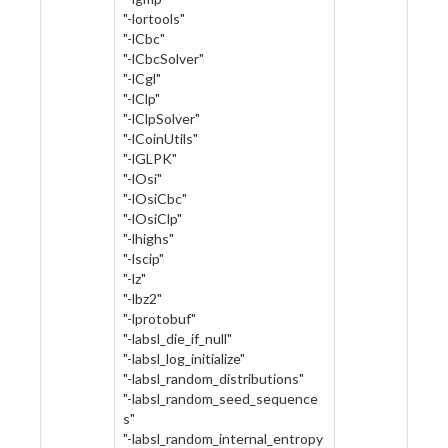
"-lortools"
"-lCbc"
"-lCbcSolver"
"-lCgl"
"-lClp"
"-lClpSolver"
"-lCoinUtils"
"-lGLPK"
"-lOsi"
"-lOsiCbc"
"-lOsiClp"
"-lhighs"
"-lscip"
"-lz"
"-lbz2"
"-lprotobuf"
"-labsl_die_if_null"
"-labsl_log_initialize"
"-labsl_random_distributions"
"-labsl_random_seed_sequence
s"
"-labsl_random_internal_entropy