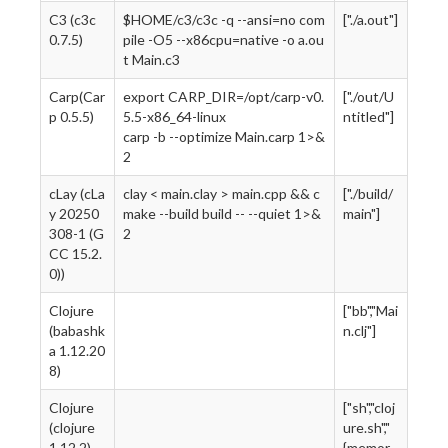
C3 (c3c
$HOME/c3/c3c -q --ansi=no com
["./a.out"]
0.7.5)
pile -O5 --x86cpu=native -o a.ou
t Main.c3
Carp(Car
export CARP_DIR=/opt/carp-v0.
["./out/U
p 0.5.5)
5.5-x86_64-linux
ntitled"]
carp -b --optimize Main.carp 1>&
2
cLay (cLa
clay < main.clay > main.cpp && c
["./build/
y 20250
make --build build -- --quiet 1>&
main"]
308-1 (G
2
CC 15.2.
0))
Clojure
["bb","Mai
(babashk
n.clj"]
a 1.12.20
8)
Clojure
["sh","cloj
(clojure
ure.sh","
1.12.2)
{memor