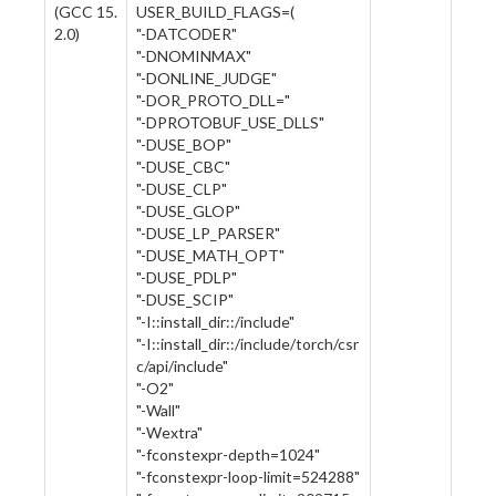
(GCC 15.
USER_BUILD_FLAGS=(
2.0)
"-DATCODER"
"-DNOMINMAX"
"-DONLINE_JUDGE"
"-DOR_PROTO_DLL="
"-DPROTOBUF_USE_DLLS"
"-DUSE_BOP"
"-DUSE_CBC"
"-DUSE_CLP"
"-DUSE_GLOP"
"-DUSE_LP_PARSER"
"-DUSE_MATH_OPT"
"-DUSE_PDLP"
"-DUSE_SCIP"
"-I::install_dir::/include"
"-I::install_dir::/include/torch/csr
c/api/include"
"-O2"
"-Wall"
"-Wextra"
"-fconstexpr-depth=1024"
"-fconstexpr-loop-limit=524288"