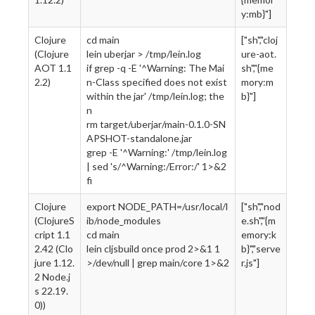
y:mb}"]
Clojure
cd main
["sh","cloj
(Clojure
lein uberjar > /tmp/lein.log
ure-aot.
AOT 1.1
if grep -q -E '^Warning: The Mai
sh","{me
2.2)
n-Class specified does not exist
mory:m
within the jar' /tmp/lein.log; the
b}"]
n
rm target/uberjar/main-0.1.0-SN
APSHOT-standalone.jar
grep -E '^Warning:' /tmp/lein.log
| sed 's/^Warning:/Error:/' 1>&2
fi
Clojure
export NODE_PATH=/usr/local/l
["sh","nod
(ClojureS
ib/node_modules
e.sh","{m
cript 1.1
cd main
emory:k
2.42 (Clo
lein cljsbuild once prod 2>&1 1
b}","serve
jure 1.12.
>/dev/null | grep main/core 1>&2
r.js"]
2 Node.j
s 22.19.
0))