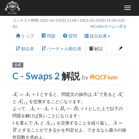
コンテスト時間:
2021-05-23(日) 11:00
~
2021-05-23(日) 13:00
(120
AtCoderホームへ戻る
分)
トップ
問題
質問
提出結果
順位表
バーチャル順位表
解説
公式
C - Swaps 2
解説
by
QCFium
′
′
′
A'_i
A'
A'_i
=
+
とすると、問題文の操作は
で見ると
A
A
i
A
A
i
i
i
=
′
A'_{i
と
を交換することになります。
A
+
1
i
A_i
+ 1}
A_i
←
+
,
←
+
よって、
とした上で以下の
A
A
i
B
B
i
i
i
i
i
+ i
\leftarrow
問題を解けば良いことになります :
A_i + i,
i
A_i
A_{i
A
=
を選んで
と
を交換することを繰り返し、
i
A
A
A
+
1
i
i
B_i
+ 1}
=
とすることができるかを判定せよ。できるなら最小の操
B
\leftarrow
B
作回数を求めよ。