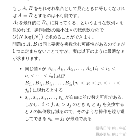
B_i + i
A,
,
もし
をそれぞれ集合として見たときに等しくなけれ
A
B
B
A
=
ば
とするのは不可能です。
A
B
=
A_i
B_{s_i}
s
を最終的に
に持ってくる、というような数列
を
A
B
s
i
s
i
B
s
O(N
決めれば、操作回数の最小は
の転倒数なので
s
\log(N))
(
l
o
g
(
)
)
で求めることができます。
O
N
N
A,
s
1
,
問題は
は同じ要素を複数含む可能性があるので
が
A
B
s
B
s
1
つに定まらないことですが、実は以下のように最適な
s
が求まります。
c
A_{i_1},
,
,
,
…
,
(
<
<
同じ値
が
c
A
A
A
A
i
i
1
2
i
i
i
i
1
2
3
n
A_{i_2},
B_{j_1},
<
⋯
<
)
及び
i
i
3
n
A_{i_3},
B_{j_2},
,
,
,
…
,
(
<
<
<
⋯
<
B
B
B
B
j
j
j
1
2
3
j
j
j
j
1
2
3
\dots,
n
B_{j_3},
)
に現れるとする
j
A_{i_n}
n
\dots,
s_{i_1},
,
,
,
…
,
が自由に並び替え可能である。
s
s
s
s
(i_1 <
B_{j_n}
i
i
i
i
1
2
3
n
s_{i_2},
i
s_i
s_j
<
,
>
しかし、
のとき
と
を交換する
i
i_2 < i_3
j
s
s
s
s
(j_1 <
i
j
i
j
s_{i_3},
<
s
< \dots
と
の転倒数は減るので、そのような操作を繰り返
s
j_2 < j_3
\dots,
j,
< i_n)
s_{i_k}
=
< \dots
してできる
が最適である
s
j
s_{i_n}
i
k
s_i
k
= j_k
< j_n)
>
投稿日時:
約 5 年前
s_j
最終更新:
約 5 年前