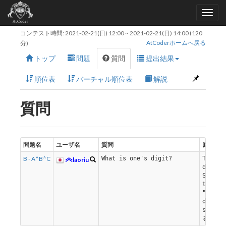
コンテスト時間:
2021-02-21(日) 12:00
~
2021-02-21(日) 14:00
(120
AtCoderホームへ戻る
分)
トップ
問題
質問
提出結果
順位表
バーチャル順位表
解説
質問
問題名
ユーザ名
質問
回答
B - A^B^C
What is one's digit?
The lo
laoriu
decima
Sorry,
the ty
"one's
digit"
soon
る方へ: