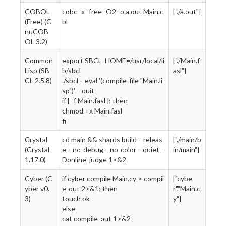
COBOL
cobc -x -free -O2 -o a.out Main.c
["./a.out"]
(Free) (G
bl
nuCOB
OL 3.2)
Common
export SBCL_HOME=/usr/local/li
["./Main.f
Lisp (SB
b/sbcl
asl"]
CL 2.5.8)
./sbcl --eval '(compile-file "Main.li
sp")' --quit
if [ -f Main.fasl ]; then
chmod +x Main.fasl
fi
Crystal
cd main && shards build --releas
["./main/b
(Crystal
e --no-debug --no-color --quiet -
in/main"]
1.17.0)
Donline_judge 1>&2
Cyber (C
if cyber compile Main.cy > compil
["cybe
yber v0.
e-out 2>&1; then
r","Main.c
3)
touch ok
y"]
else
cat compile-out 1>&2