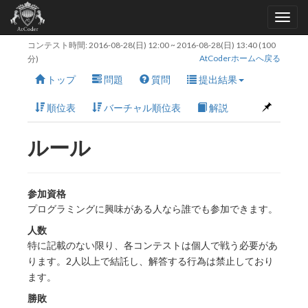
コンテスト時間:
2016-08-28(日) 12:00
~
2016-08-28(日) 13:40
(100
AtCoderホームへ戻る
分)
トップ
問題
質問
提出結果
順位表
バーチャル順位表
解説
ルール
参加資格
プログラミングに興味がある人なら誰でも参加できます。
人数
特に記載のない限り、各コンテストは個人で戦う必要があ
ります。2人以上で結託し、解答する行為は禁止しており
ます。
勝敗