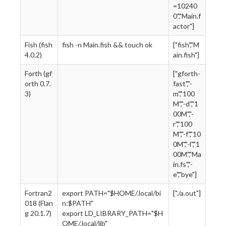
=10240
0","Main.f
actor"]
Fish (fish
fish -n Main.fish && touch ok
["fish","M
4.0.2)
ain.fish"]
Forth (gf
["gforth-
orth 0.7.
fast","-
3)
m","100
M","-d","1
00M","-
r","100
M","-f","10
0M","-l","1
00M","Ma
in.fs","-
e","bye"]
Fortran2
export PATH="$HOME/.local/bi
["./a.out"]
018 (Flan
n:$PATH"
g 20.1.7)
export LD_LIBRARY_PATH="$H
OME/.local/lib"