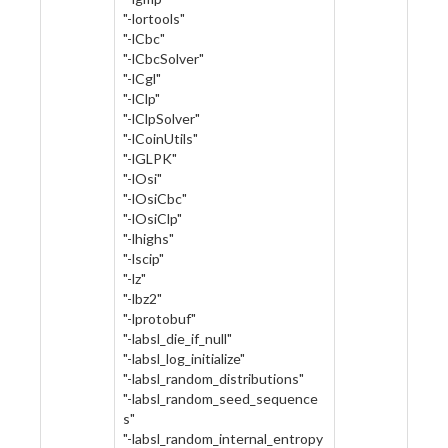
"-lortools"
"-lCbc"
"-lCbcSolver"
"-lCgl"
"-lClp"
"-lClpSolver"
"-lCoinUtils"
"-lGLPK"
"-lOsi"
"-lOsiCbc"
"-lOsiClp"
"-lhighs"
"-lscip"
"-lz"
"-lbz2"
"-lprotobuf"
"-labsl_die_if_null"
"-labsl_log_initialize"
"-labsl_random_distributions"
"-labsl_random_seed_sequence
s"
"-labsl_random_internal_entropy