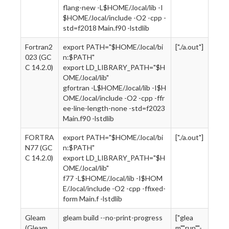
flang-new -L$HOME/.local/lib -I
$HOME/.local/include -O2 -cpp -
std=f2018 Main.f90 -lstdlib
Fortran2
export PATH="$HOME/.local/bi
["./a.out"]
023 (GC
n:$PATH"
C 14.2.0)
export LD_LIBRARY_PATH="$H
OME/.local/lib"
gfortran -L$HOME/.local/lib -I$H
OME/.local/include -O2 -cpp -ffr
ee-line-length-none -std=f2023
Main.f90 -lstdlib
FORTRA
export PATH="$HOME/.local/bi
["./a.out"]
N77 (GC
n:$PATH"
C 14.2.0)
export LD_LIBRARY_PATH="$H
OME/.local/lib"
f77 -L$HOME/.local/lib -I$HOM
E/.local/include -O2 -cpp -ffixed-
form Main.f -lstdlib
Gleam
gleam build --no-print-progress
["glea
(Gleam
m","run","-