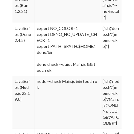
pt (Bun
ain.js","--
1.2.21)
no-instal
l"]
JavaScri
export NO_COLOR=1
["sh","den
pt (Deno
export DENO_NO_UPDATE_CH
o.sh","{m
2.4.5)
ECK=1
emory:k
export PATH=$PATH:$HOME/.
b}"]
deno/bin
deno check --quiet Main.js && t
ouch ok
JavaScri
node --check Main.js && touch o
["sh","nod
pt (Nod
k
e.sh","{m
e.js 22.1
emory:k
9.0)
b}","Main.
js","ONLI
NE_JUD
GE","ATC
ODER"]