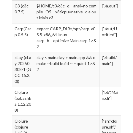
C3 (c3c
$HOME/c3/c3c -q --ansi=no com
["./a.out"]
0.7.5)
pile -O5 --x86cpu=native -o a.ou
t Main.c3
Carp(Car
export CARP_DIR=/opt/carp-v0.
["./out/U
p 0.5.5)
5.5-x86_64-linux
ntitled"]
carp -b --optimize Main.carp 1>&
2
cLay (cLa
clay < main.clay > main.cpp && c
["./build/
y 20250
make --build build -- --quiet 1>&
main"]
308-1 (G
2
CC 15.2.
0))
Clojure
["bb","Mai
(babashk
n.clj"]
a 1.12.20
8)
Clojure
["sh","cloj
(clojure
ure.sh","
1.12.2)
{memor