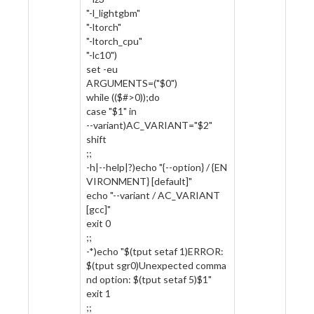
"-l_lightgbm"
"-ltorch"
"-ltorch_cpu"
"-lc10")
set -eu
ARGUMENTS=("$0")
while (($#>0));do
case "$1" in
--variant)AC_VARIANT="$2"
shift
;;
-h|--help|?)echo "{--option} / {EN
VIRONMENT} [default]"
echo "--variant / AC_VARIANT
[gcc]"
exit 0
;;
-*)echo "$(tput setaf 1)ERROR:
$(tput sgr0)Unexpected comma
nd option: $(tput setaf 5)$1"
exit 1
;;