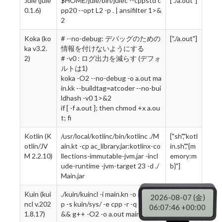
Jule (jule
$HOME/jule/bin/julec --cppstd c
["./a.out"]
0.1.6)
pp20 --opt L2 -p . | ansifilter 1>&
2
Koka (ko
# --no-debug: デバッグのための
["./a.out"]
ka v3.2.
情報を付けないようにする
2)
# -v0 : ログ出力を減らす (デフォ
ルトは1)
koka -O2 --no-debug -o a.out ma
in.kk --buildtag=atcoder --no-bui
ldhash -v0 1>&2
if [ -f a.out ]; then chmod +x a.ou
t; fi
Kotlin (K
/usr/local/kotlinc/bin/kotlinc ./M
["sh","kotl
otlin/JV
ain.kt -cp ac_library.jar:kotlinx-co
in.sh","{m
M 2.2.10)
llections-immutable-jvm.jar -incl
emory:m
ude-runtime -jvm-target 23 -d ./
b}"]
Main.jar
Kuin (kui
./kuin/kuincl -i main.kn -o main.cp
["./a.out"]
2026-08-07 (金)
ncl v.202
p -s kuin/sys/ -e cpp -r -q 1>&2
06:07:47 +00:00
1.8.17)
&& g++ -O2 -o a.out main.cpp