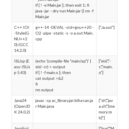
if [ ! -e Main.jar ]; then exit 1; fi
java -jar --dry-run Main.jar || rm -f
Main.jar
C++ IOI
g++-14 -DEVAL -std=gnu++20 -
["./a.out"]
-Style(G
O2 -pipe -static -s -o a.out Main.
NU++2
cpp
0) (GCC
14.2.0)
ISLisp (E
(echo '(compile-file "main.lsp")' |
["eisl","-
asy-ISLis
eisl -cr) > output
s","main.
p 5.43)
if [ ! -f main.o ]; then
o"]
cat output >&2
fi
rm output
Java24
javac -cp ac_library.jar:bifurcan.ja
["sh","jav
(OpenJD
r Main.java
a.sh","{me
K 24.0.2)
mory:m
b}"]
JavaScri
["bun","M