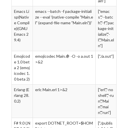
ain"]
Emacs Li
emacs --batch -f package-initiali
["emac
sp(Nativ
ze --eval '(native-compile "Main.e
s","--batc
e Compil
l" (expand-file-name "Main.eln"))'
h","-f","pac
e)(GNU
kage-init
Emacs 2
ialize","-
9.4)
l","Main.el
n"]
Emojicod
emojicodec Main.🍇 -O -o a.out 1
["./a.out"]
e 1.0 bet
>&2
a 2 (emoj
icodec 1.
0 beta 2)
Erlang (E
erlc Main.erl 1>&2
["erl","-no
rlang 28.
shell","-ru
0.2)
n","Mai
n","mai
n","run"]
F# 9.0 (.N
export DOTNET_ROOT=$HOM
["./publis