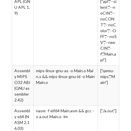
APL (GN
["apl","--si
U APL 1.
lent","--n
9)
oCIN","--
noCON
T","--noC
olor","--O
FF","--noS
V","--raw
CIN","-
f","Main.a
pl"]
Assembl
mips-linux-gnu-as -o Main.o Mai
["qemu-
y MIPS
n.s && mips-linux-gnu-ld -o Main
mips","M
O32 ABI
Main.o
ain"]
(GNU as
sembler
2.42)
Assembl
nasm -f elf64 Main.asm && gcc -
["./a.out"]
y x64 (N
o a.out Main.o -lm
ASM 2.1
6.03)