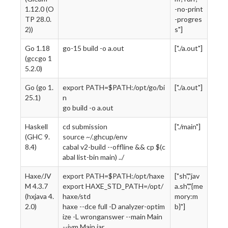
1.12.0 (O
-no-print
TP 28.0.
-progres
2))
s"]
Go 1.18
go-15 build -o a.out
["./a.out"]
(gccgo 1
5.2.0)
Go (go 1.
export PATH=$PATH:/opt/go/bi
["./a.out"]
25.1)
n
go build -o a.out
Haskell
cd submission
["./main"]
(GHC 9.
source ~/.ghcup/env
8.4)
cabal v2-build --offline && cp $(c
abal list-bin main) ../
Haxe/JV
export PATH=$PATH:/opt/haxe
["sh","jav
M 4.3.7
export HAXE_STD_PATH=/opt/
a.sh","{me
(hxjava 4.
haxe/std
mory:m
2.0)
haxe --dce full -D analyzer-optim
b}"]
ize -L wronganswer --main Main
--jvm Main.jar