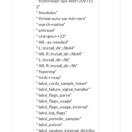
"-fconstexpr-ops-limit=209715
2"
"-fmodules"
"-ftrivial-auto-var-init=zero"
"-march=native"
"-pthread"
"-std=gnu++23"
"-Wl,--as-needed"
"-L::install_dir::/lib64"
"-Wl,-R::install_dir::/lib64"
"-L::install_dir::/lib"
"-Wl,-R::install_dir::/lib"
"-fopenmp"
"-lstdc++exp"
"-labsl_cordz_sample_token"
"-labsl_failure_signal_handler"
"-labsl_flags_parse"
"-labsl_flags_usage"
"-labsl_flags_usage_internal"
"-labsl_log_flags"
"-labsl_periodic_sampler"
"-labsl_poison"
"-labsl_random_internal_distribu