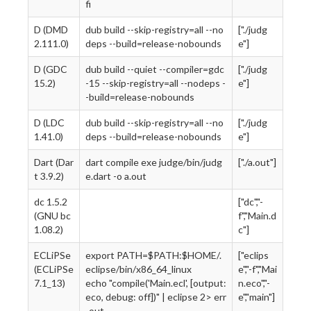
fi
D (DMD
dub build --skip-registry=all --no
["./judg
2.111.0)
deps --build=release-nobounds
e"]
D (GDC
dub build --quiet --compiler=gdc
["./judg
15.2)
-15 --skip-registry=all --nodeps -
e"]
-build=release-nobounds
D (LDC
dub build --skip-registry=all --no
["./judg
1.41.0)
deps --build=release-nobounds
e"]
Dart (Dar
dart compile exe judge/bin/judg
["./a.out"]
t 3.9.2)
e.dart -o a.out
dc 1.5.2
["dc","-
(GNU bc
f","Main.d
1.08.2)
c"]
ECLiPSe
export PATH=$PATH:$HOME/.
["eclips
(ECLiPSe
eclipse/bin/x86_64_linux
e","-f","Mai
7.1_13)
echo "compile('Main.ecl', [output:
n.eco","-
eco, debug: off])" | eclipse 2> err
e","main"]
-out