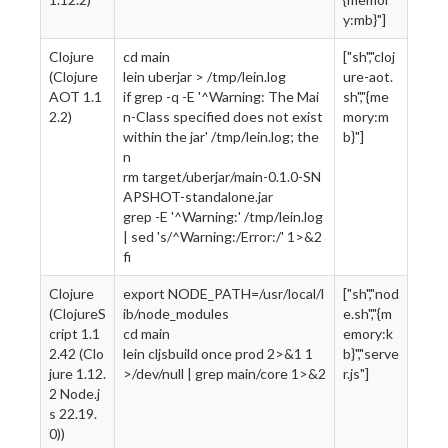
y:mb}"]
Clojure
cd main
["sh","cloj
(Clojure
lein uberjar > /tmp/lein.log
ure-aot.
AOT 1.1
if grep -q -E '^Warning: The Mai
sh","{me
2.2)
n-Class specified does not exist
mory:m
within the jar' /tmp/lein.log; the
b}"]
n
rm target/uberjar/main-0.1.0-SN
APSHOT-standalone.jar
grep -E '^Warning:' /tmp/lein.log
| sed 's/^Warning:/Error:/' 1>&2
fi
Clojure
export NODE_PATH=/usr/local/l
["sh","nod
(ClojureS
ib/node_modules
e.sh","{m
cript 1.1
cd main
emory:k
2.42 (Clo
lein cljsbuild once prod 2>&1 1
b}","serve
jure 1.12.
>/dev/null | grep main/core 1>&2
r.js"]
2 Node.j
s 22.19.
0))