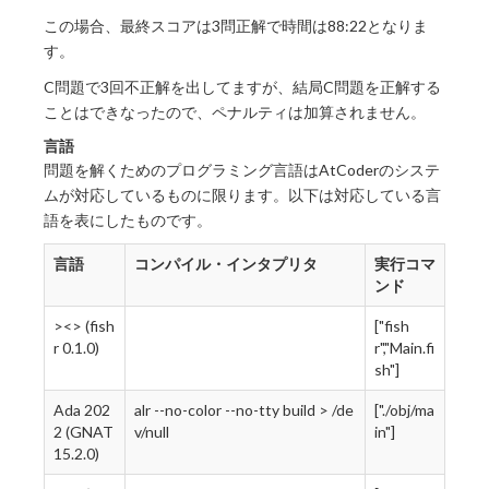
この場合、最終スコアは3問正解で時間は88:22となりま
す。
C問題で3回不正解を出してますが、結局C問題を正解する
ことはできなったので、ペナルティは加算されません。
言語
問題を解くためのプログラミング言語はAtCoderのシステ
ムが対応しているものに限ります。以下は対応している言
語を表にしたものです。
言語
コンパイル・インタプリタ
実行コマ
ンド
><> (fish
["fish
r 0.1.0)
r","Main.fi
sh"]
Ada 202
alr --no-color --no-tty build > /de
["./obj/ma
2 (GNAT
v/null
in"]
15.2.0)