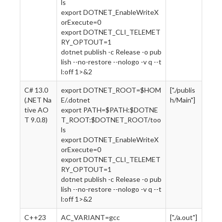
ls
export DOTNET_EnableWriteX
orExecute=0
export DOTNET_CLI_TELEMET
RY_OPTOUT=1
dotnet publish -c Release -o pub
lish --no-restore --nologo -v q --t
l:off 1>&2
C# 13.0
export DOTNET_ROOT=$HOM
["./publis
(.NET Na
E/.dotnet
h/Main"]
tive AO
export PATH=$PATH:$DOTNE
T 9.0.8)
T_ROOT:$DOTNET_ROOT/too
ls
export DOTNET_EnableWriteX
orExecute=0
export DOTNET_CLI_TELEMET
RY_OPTOUT=1
dotnet publish -c Release -o pub
lish --no-restore --nologo -v q --t
l:off 1>&2
C++23
AC_VARIANT=gcc
["./a.out"]