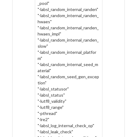
_pool"
"-labsl_random_internal_randen"
"-labsl_random_internal_randen_
hwaes"
"-labsl_random_internal_randen_
hwaes_impl"
"-labsl_random_internal_randen_
slow"
"-labsl_random_internal_platfor
m"
"-labsl_random_internal_seed_m
aterial"
"-labsl_random_seed_gen_excep
tion"
"-labsl_statusor"
"-labsl_status"
"-lutf8_validity"
"-lutf8_range"
"-pthread"
"-lre2"
"-labsl_log_internal_check_op"
"-labsl_leak_check"