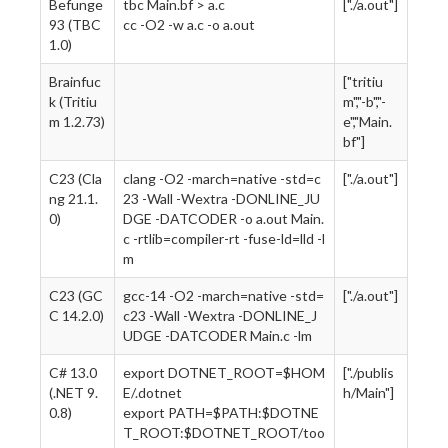
Befunge
tbc Main.bf > a.c
["./a.out"]
93 (TBC
cc -O2 -w a.c -o a.out
1.0)
Brainfuc
["tritiu
k (Tritiu
m","-b","-
m 1.2.73)
e","Main.
bf"]
C23 (Cla
clang -O2 -march=native -std=c
["./a.out"]
ng 21.1.
23 -Wall -Wextra -DONLINE_JU
0)
DGE -DATCODER -o a.out Main.
c -rtlib=compiler-rt -fuse-ld=lld -l
m
C23 (GC
gcc-14 -O2 -march=native -std=
["./a.out"]
C 14.2.0)
c23 -Wall -Wextra -DONLINE_J
UDGE -DATCODER Main.c -lm
C# 13.0
export DOTNET_ROOT=$HOM
["./publis
(.NET 9.
E/.dotnet
h/Main"]
0.8)
export PATH=$PATH:$DOTNE
T_ROOT:$DOTNET_ROOT/too