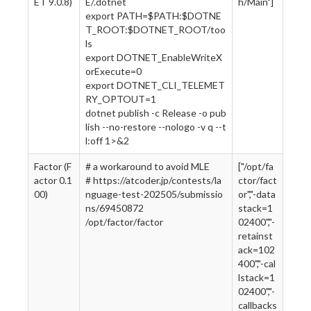
ET 9.0.8)
E/.dotnet
h/Main"]
export PATH=$PATH:$DOTNE
T_ROOT:$DOTNET_ROOT/too
ls
export DOTNET_EnableWriteX
orExecute=0
export DOTNET_CLI_TELEMET
RY_OPTOUT=1
dotnet publish -c Release -o pub
lish --no-restore --nologo -v q --t
l:off 1>&2
Factor (F
# a workaround to avoid MLE
["/opt/fa
actor 0.1
# https://atcoder.jp/contests/la
ctor/fact
00)
nguage-test-202505/submissio
or","-data
ns/69450872
stack=1
/opt/factor/factor
02400","-
retainst
ack=102
400","-cal
lstack=1
02400","-
callbacks