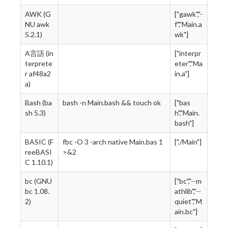
AWK (G
["gawk","-
NU awk
f","Main.a
5.2.1)
wk"]
A言語 (in
["interpr
terprete
eter","Ma
r af48a2
in.a"]
a)
Bash (ba
bash -n Main.bash && touch ok
["bas
sh 5.3)
h","Main.
bash"]
BASIC (F
fbc -O 3 -arch native Main.bas 1
["./Main"]
reeBASI
>&2
C 1.10.1)
bc (GNU
["bc","--m
bc 1.08.
athlib","--
2)
quiet","M
ain.bc"]