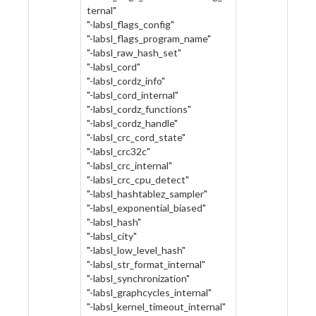
ternal"
"-labsl_flags_config"
"-labsl_flags_program_name"
"-labsl_raw_hash_set"
"-labsl_cord"
"-labsl_cordz_info"
"-labsl_cord_internal"
"-labsl_cordz_functions"
"-labsl_cordz_handle"
"-labsl_crc_cord_state"
"-labsl_crc32c"
"-labsl_crc_internal"
"-labsl_crc_cpu_detect"
"-labsl_hashtablez_sampler"
"-labsl_exponential_biased"
"-labsl_hash"
"-labsl_city"
"-labsl_low_level_hash"
"-labsl_str_format_internal"
"-labsl_synchronization"
"-labsl_graphcycles_internal"
"-labsl_kernel_timeout_internal"