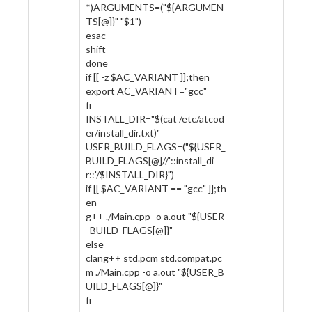
*)ARGUMENTS=("${ARGUMEN
TS[@]}" "$1")
esac
shift
done
if [[ -z $AC_VARIANT ]];then
export AC_VARIANT="gcc"
fi
INSTALL_DIR="$(cat /etc/atcod
er/install_dir.txt)"
USER_BUILD_FLAGS=("${USER_
BUILD_FLAGS[@]//'::install_di
r::'/$INSTALL_DIR}")
if [[ $AC_VARIANT == "gcc" ]];th
en
g++ ./Main.cpp -o a.out "${USER
_BUILD_FLAGS[@]}"
else
clang++ std.pcm std.compat.pc
m ./Main.cpp -o a.out "${USER_B
UILD_FLAGS[@]}"
fi