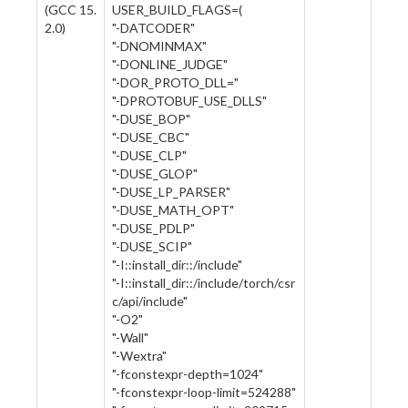
(GCC 15.
USER_BUILD_FLAGS=(
2.0)
"-DATCODER"
"-DNOMINMAX"
"-DONLINE_JUDGE"
"-DOR_PROTO_DLL="
"-DPROTOBUF_USE_DLLS"
"-DUSE_BOP"
"-DUSE_CBC"
"-DUSE_CLP"
"-DUSE_GLOP"
"-DUSE_LP_PARSER"
"-DUSE_MATH_OPT"
"-DUSE_PDLP"
"-DUSE_SCIP"
"-I::install_dir::/include"
"-I::install_dir::/include/torch/csr
c/api/include"
"-O2"
"-Wall"
"-Wextra"
"-fconstexpr-depth=1024"
"-fconstexpr-loop-limit=524288"