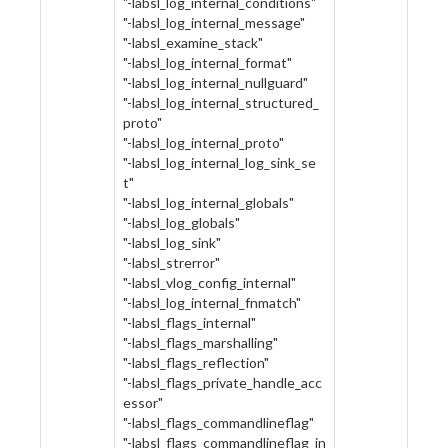
"-labsl_log_internal_conditions"
"-labsl_log_internal_message"
"-labsl_examine_stack"
"-labsl_log_internal_format"
"-labsl_log_internal_nullguard"
"-labsl_log_internal_structured_
proto"
"-labsl_log_internal_proto"
"-labsl_log_internal_log_sink_se
t"
"-labsl_log_internal_globals"
"-labsl_log_globals"
"-labsl_log_sink"
"-labsl_strerror"
"-labsl_vlog_config_internal"
"-labsl_log_internal_fnmatch"
"-labsl_flags_internal"
"-labsl_flags_marshalling"
"-labsl_flags_reflection"
"-labsl_flags_private_handle_acc
essor"
"-labsl_flags_commandlineflag"
"-labsl_flags_commandlineflag_in