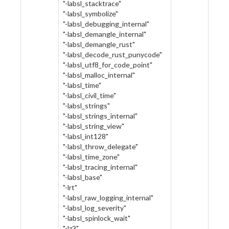
"-labsl_stacktrace"
"-labsl_symbolize"
"-labsl_debugging_internal"
"-labsl_demangle_internal"
"-labsl_demangle_rust"
"-labsl_decode_rust_punycode"
"-labsl_utf8_for_code_point"
"-labsl_malloc_internal"
"-labsl_time"
"-labsl_civil_time"
"-labsl_strings"
"-labsl_strings_internal"
"-labsl_string_view"
"-labsl_int128"
"-labsl_throw_delegate"
"-labsl_time_zone"
"-labsl_tracing_internal"
"-labsl_base"
"-lrt"
"-labsl_raw_logging_internal"
"-labsl_log_severity"
"-labsl_spinlock_wait"
"-lz3"