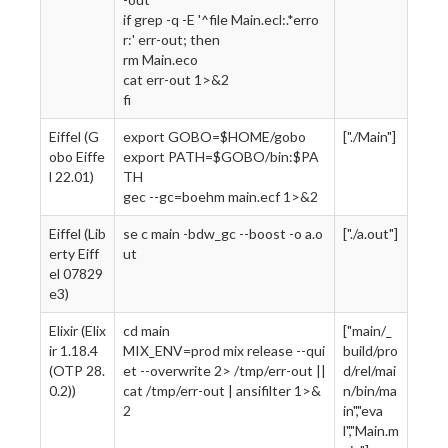
if grep -q -E '^file Main.ecl:.*erro
r:' err-out; then
rm Main.eco
cat err-out 1>&2
fi
Eiffel (G
export GOBO=$HOME/gobo
["./Main"]
obo Eiffe
export PATH=$GOBO/bin:$PA
l 22.01)
TH
gec --gc=boehm main.ecf 1>&2
Eiffel (Lib
se c main -bdw_gc --boost -o a.o
["./a.out"]
erty Eiff
ut
el 07829
e3)
Elixir (Elix
cd main
["main/_
ir 1.18.4
MIX_ENV=prod mix release --qui
build/pro
(OTP 28.
et --overwrite 2> /tmp/err-out ||
d/rel/mai
0.2))
cat /tmp/err-out | ansifilter 1>&
n/bin/ma
2
in","eva
l","Main.m