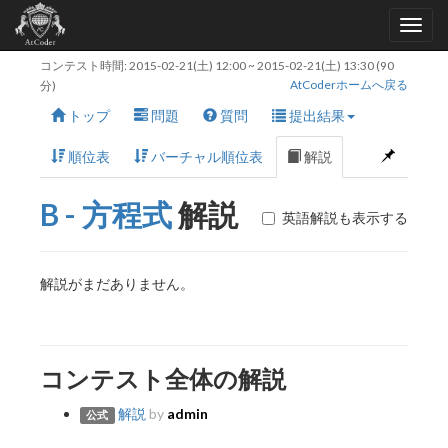
コンテスト時間:
2015-02-21(土) 12:00
~
2015-02-21(土) 13:30
(90
AtCoderホームへ戻る
分)
トップ
問題
質問
提出結果
順位表
バーチャル順位表
解説
B - 方程式
解説
英語解説も表示する
解説がまだありません。
コンテスト全体の解説
解説
by
admin
公式