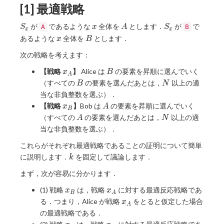
[1] 最適戦略
S_x
x
A
S_x
が
であるような
全体を
とします．
が
で
S
A
x
A
S
B
x
x
x
B
あるような
全体を
とします．
x
B
次の戦略を考えます：
x_A
B
【戦略
】
Alice は
の要素を昇順に選んでいく
x
B
A
B
N
（すべての
の要素を選んだあとは，
以上の適
B
N
当な非負整数を選ぶ）．
x_B
A
【戦略
】
Bob は
の要素を昇順に選んでいく
x
A
B
A
N
（すべての
の要素を選んだあとは，
以上の適
A
N
当な非負整数を選ぶ）．
これらがそれぞれ最適戦略であることの証明について簡単
k
に説明します．
を固定して議論します．
k
まず，次が容易に分かります．
x_B
x_A
(1) 戦略
は，戦略
に対する最適反応戦略であ
x
x
B
A
x_A
る．つまり，Alice が戦略
をとると仮定した場合
x
A
の最適戦略である．
x_A
x_B