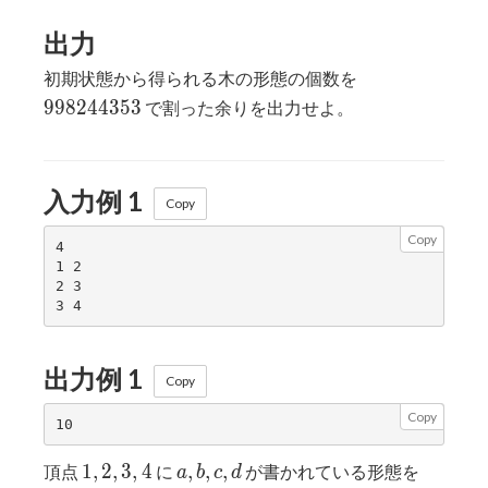
出力
998244353
初期状態から得られる木の形態の個数を
9
9
8
2
4
4
3
5
3
で割った余りを出力せよ。
入力例 1
Copy
Copy
4

1 2

2 3

出力例 1
Copy
Copy
1,2,3,4
a,b,c,d
abcd
1
,
2
,
3
,
4
,
,
,
頂点
に
が書かれている形態を
a
b
c
d