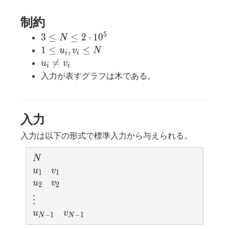
制約
5
3 \le
3
≤
≤
2
⋅
1
0
N
N \le
1\le
1
≤
,
≤
u
v
N
i
i
2\cdot
u_i,
u_i

=
u
v
i
i
10^5
v_i
\neq
入力が表すグラフは木である。
\le
v_i
N
入力
入力は以下の形式で標準入力から与えられる。
N
N
u_1
v_1
u
v
1
1
u_2
v_2
u
v
2
2
\vdots
⋮
u_{N-1}
v_{N-1}
u
v
−
1
−
1
N
N