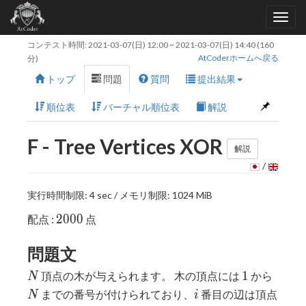
コンテスト時間:
2021-03-07(日) 12:00
~
2021-03-07(日) 14:40
(160
AtCoderホームへ戻る
分)
トップ
問題
質問
提出結果
順位表
バーチャル順位表
解説
F - Tree Vertices XOR
解説
/
実行時間制限: 4 sec / メモリ制限: 1024 MiB
2000
2
0
0
0
配点 :
点
問題文
N
1
N
1
頂点の木が与えられます。 木の頂点には
から
N
i
までの番号が付けられており、
番目の辺は頂点
N
i