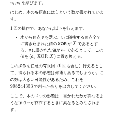
u_i,
,
を結びます。
u
v
i
i
v_i
1
1
はじめ、木の各頂点には
という数が書かれていま
す。
1
1
回の操作で、あなたは以下を行えます。
v
v
木から頂点
を選ぶ。
に隣接する頂点全て
v
v
X
に書き込まれた値の
XOR
が
であるとす
X
v
a_v
る。
に書かれた値が
であるとして、この
v
a
v
(a_v\
(
X
O
R
)
値を
に置き換える。
a
X
v
\mathrm{XOR}\
0
0
この操作を任意の有限回（
回も含む）行えるとし
X)
て、得られる木の形態は何通りあるでしょうか。こ
998244353
の数は大きい可能性があるため、これを
9
9
8
2
4
4
3
5
3
で割った余りを出力してください。
2
2
ここで、木の
つの形態は、書かれた数が異なるよ
v
うな頂点
が存在するときに異なるとみなされま
v
す。