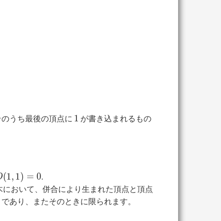
1
1
そのうち最後の頂点に
が書き込まれるもの
(
1
,
1
)
=
0
.
D
u
木において、併合により生まれた頂点と頂点
きであり、またそのときに限られます。