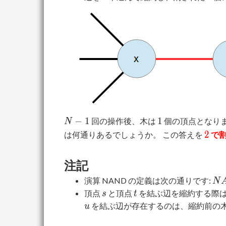
N
1
−
1
1
回の操作後、木は
個の頂点となりま
N
-
2
2
は何通りあるでしょうか。 この答えを
で割
1
注記
NA
演算 NAND の定義は次の通りです:
N
0)
s
t
頂点
と頂点
を結ぶ辺を縮約する際
s
t
NA
を結ぶ辺が存在するのは、縮約前の
u
1)