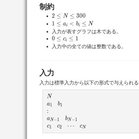
NA
制約
0) 
NA
2
2
≤
≤
3
0
0
N
1) 
\leq
1
1
≤
<
≤
a
b
N
i
i
N
\leq
入力が表すグラフは木である。
\leq
a_i
0
0
≤
≤
1
c
i
300
<
\leq
入力中の全ての値は整数である。
b_i
c_i
\leq
\leq
N
1
入力
入力は標準入力から以下の形式で与えられる
N
N
a_1
b_1
a
b
1
1
:
:
a_{N-1}
b_{N-1}
a
b
−
1
−
1
N
N
c_1
c_2
\cdots
⋯
c_N
c
c
c
1
2
N