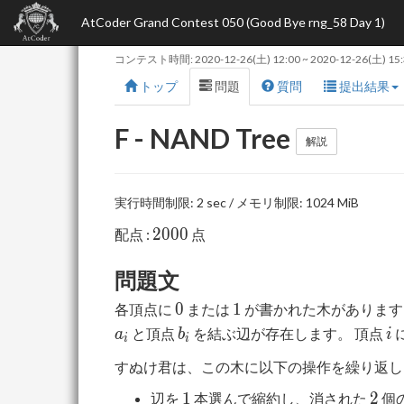
AtCoder Grand Contest 050 (Good Bye rng_58 Day 1)
コンテスト時間:
2020-12-26(土) 12:00
~
2020-12-26(土) 15
トップ
問題
質問
提出結果
F - NAND Tree
解説
実行時間制限: 2 sec / メモリ制限: 1024 MiB
2000
2
0
0
0
配点 :
点
問題文
0
1
0
1
各頂点に
または
が書かれた木があります
b_i
i
と頂点
を結ぶ辺が存在します。 頂点
a
b
i
i
i
すぬけ君は、この木に以下の操作を繰り返し
1
2
1
2
辺を
本選んで縮約し、消された
個