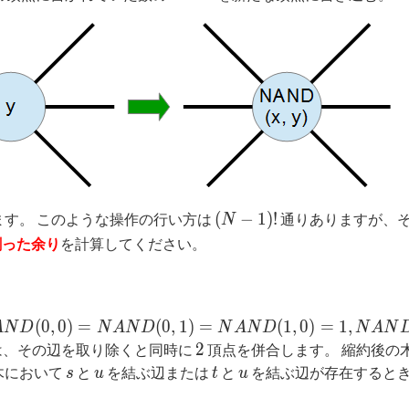
(N-
(
−
1
)
!
す。 このような操作の行い方は
通りありますが、
N
1)!
った余り
を計算してください。
ND(0,
(
0
,
0
)
=
(
0
,
1
)
=
(
1
,
0
)
=
1
,
A
N
D
N
A
N
D
N
A
N
D
N
A
N
 =
2
2
は、その辺を取り除くと同時に
頂点を併合します。 縮約後の
ND(0,
s
u
t
u
木において
と
を結ぶ辺または
と
を結ぶ辺が存在すると
s
u
t
u
 =