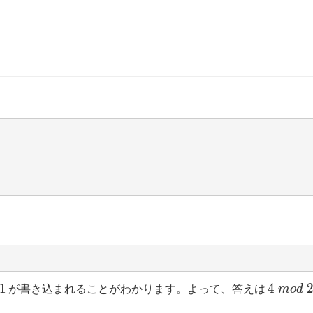
1
4 \
1
4
が書き込まれることがわかります。よって、答えは
m
o
d
mod