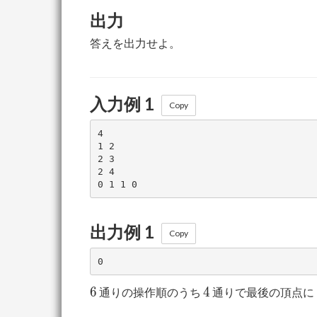
出力
答えを出力せよ。
入力例 1
Copy
4

1 2

2 3

2 4

出力例 1
Copy
6
4
6
4
通りの操作順のうち
通りで最後の頂点に