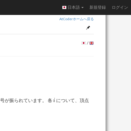
日本語
新規登録
ログイン
AtCoderホームへ戻る
/
i
a_i
号が振られています。 各
について、頂点
i