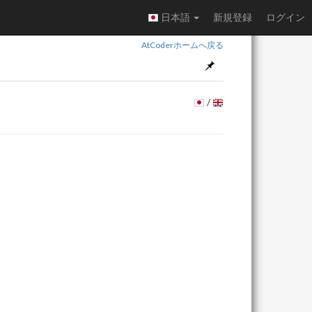
日本語
新規登録
ログイン
AtCoderホームへ戻る
/