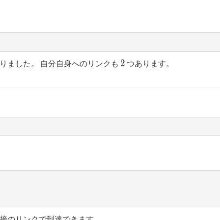
2
2
りました。 自分自身へのリンクも
つあります。
接のリンクで到達できます。