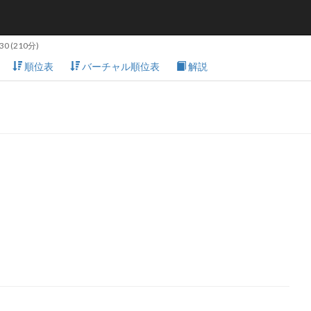
:30
(210分)
順位表
バーチャル順位表
解説