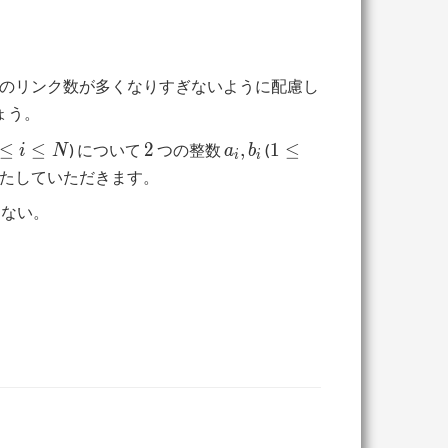
のリンク数が多くなりすぎないように配慮し
ょう。
2
a_i,
1
≤
≤
2
,
1
≤
) について
つの整数
(
i
N
a
b
i
i
eq
b_i
\leq
たしていただきます。
a_i,
らない。
eq
b_i
\leq
N