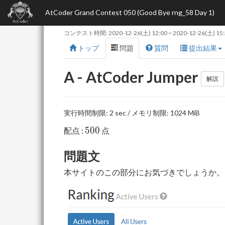
AtCoder Grand Contest 050 (Good Bye rng_58 Day 1)
コンテスト時間:
2020-12-26(土) 12:00
~
2020-12-26(土) 15
トップ
問題
質問
提出結果
A - AtCoder Jumper
解説
実行時間制限: 2 sec / メモリ制限: 1024 MiB
500
5
0
0
配点 :
点
問題文
本サイトのこの部分にお気づきでしょうか。