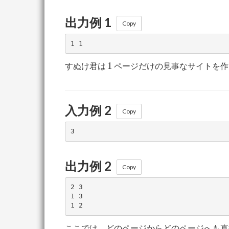
出力例 1
Copy
1
1
すぬけ君は
ページだけの見事なサイトを作
入力例 2
Copy
出力例 2
Copy
2 3

1 3

ここでは、どのページからどのページへも直