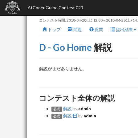
AtCoder Grand Contest 023
コンテスト時間:
2018-04-28(土) 12:00
~
2018-04-28(土) 14
トップ
問題
質問
提出結果
D - Go Home
解説
解説がまだありません。
コンテスト全体の解説
解説
by
admin
公式
解説
by
admin
公式