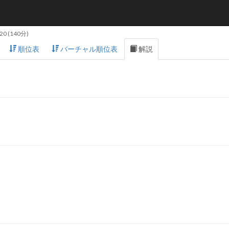
:20
(140分)
順位表
バーチャル順位表
解説