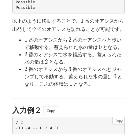
Possible

1
1
以下のように移動することで、
番のオアシスから
出発して全てのオアシスを訪れることが可能です。
1
2
1
2
番のオアシスから
番のオアシスへと歩い
0
0
て移動する。蓄えられた水の量は
となる。
2
2
番のオアシスで水を補給する。蓄えられた
2
2
水の量は
となる。
2
3
2
3
番のオアシスから
番のオアシスへとジャ
0
0
ンプして移動する。蓄えられた水の量は
と
1
1
なり、こぶの体積は
となる。
入力例 2
Copy
Copy
7 2
