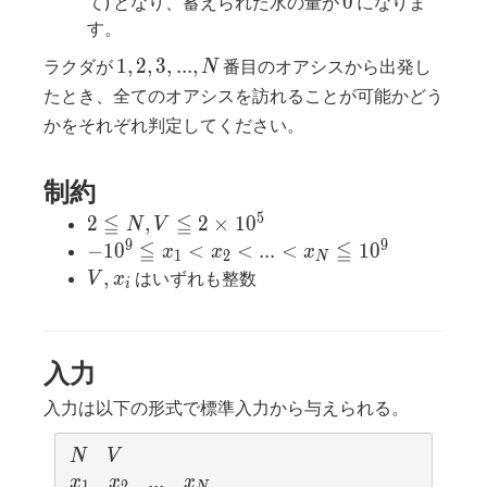
0
0
て) となり、蓄えられた水の量が
になりま
す。
1,2,3,...,N
1
,
2
,
3
,
.
.
.
,
ラクダが
番目のオアシスから出発し
N
たとき、全てのオアシスを訪れることが可能かどう
かをそれぞれ判定してください。
制約
5
≦
≦
2 ≦
2
,
2
×
1
0
N
V
N,V
9
9
≦
≦
-10^9≦
−
1
0
<
<
.
.
.
<
1
0
x
x
x
1
2
N
≦ 2
x_1 <
V,
,
はいずれも整数
V
x
i
×
x_2 <
x_i
10^5
... <
x_N
入力
≦10^9
入力は以下の形式で標準入力から与えられる。
N
V
N
V
x_1
x_2
...
.
.
.
x_{N}
x
x
x
1
2