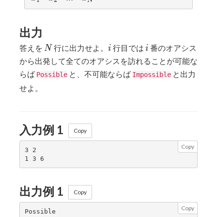
N
出力
N
i
i
答えを
行に出力せよ。
行目では
番のオアシス
N
i
i
から出発して全てのオアシスを訪れることが可能な
らば
と、不可能ならば
と出力
Possible
Impossible
せよ。
入力例 1
Copy
Copy
3 2

出力例 1
Copy
Copy
Possible
