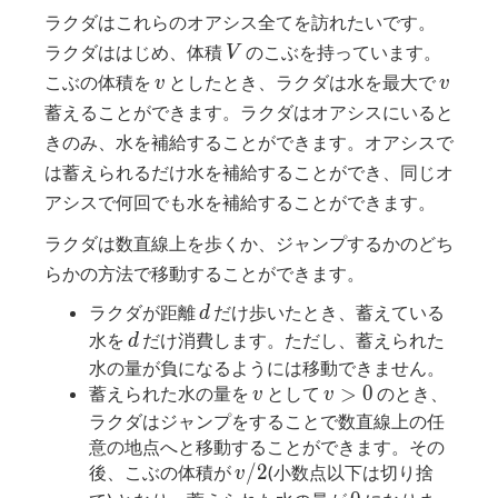
ラクダはこれらのオアシス全てを訪れたいです。
V
ラクダははじめ、体積
のこぶを持っています。
V
v
v
こぶの体積を
としたとき、ラクダは水を最大で
v
v
蓄えることができます。ラクダはオアシスにいると
きのみ、水を補給することができます。オアシスで
は蓄えられるだけ水を補給することができ、同じオ
アシスで何回でも水を補給することができます。
ラクダは数直線上を歩くか、ジャンプするかのどち
らかの方法で移動することができます。
d
ラクダが距離
だけ歩いたとき、蓄えている
d
d
水を
だけ消費します。ただし、蓄えられた
d
水の量が負になるようには移動できません。
v
v>0
>
0
蓄えられた水の量を
として
のとき、
v
v
ラクダはジャンプをすることで数直線上の任
意の地点へと移動することができます。その
v/2
/
2
後、こぶの体積が
(小数点以下は切り捨
v