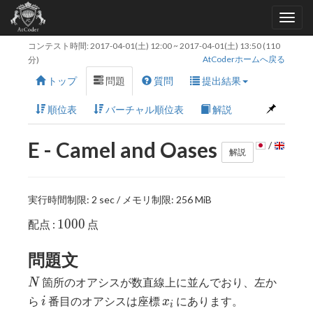
コンテスト時間:
2017-04-01(土) 12:00
~
2017-04-01(土) 13:50
(110
AtCoderホームへ戻る
分)
トップ
問題
質問
提出結果
順位表
バーチャル順位表
解説
E - Camel and Oases
/
解説
実行時間制限: 2 sec / メモリ制限: 256 MiB
1000
1
0
0
0
配点 :
点
問題文
N
箇所のオアシスが数直線上に並んでおり、左か
N
i
x_i
ら
番目のオアシスは座標
にあります。
i
x
i