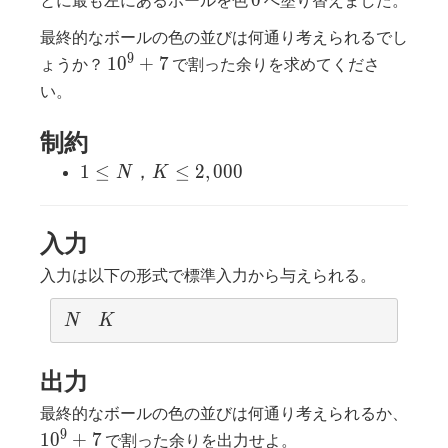
最終的なボールの色の並びは何通り考えられるでし
10^9+7
9
1
0
+
7
ょうか？
で割った余りを求めてくださ
い。
制約
1≤N，
1
≤
，
≤
2
,
0
0
0
N
K
K≤2,000
入力
入力は以下の形式で標準入力から与えられる。
N
K
N
K
出力
10^
最終的なボールの色の並びは何通り考えられるか、
9
1
0
+
7
で割った余りを出力せよ。