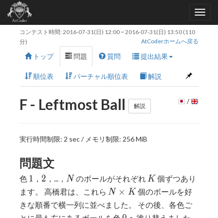
コンテスト時間:
2016-07-31(日) 12:00
~
2016-07-31(日) 13:50
(110
AtCoderホームへ戻る
分)
トップ
問題
質問
提出結果
順位表
バーチャル順位表
解説
F - Leftmost Ball
/
解説
実行時間制限: 2 sec / メモリ制限: 256 MiB
問題文
1
2
N
K
1
2
色
，
，...，
のボールがそれぞれ
個ずつあり
N
K
N×K
×
ます。 高橋君は、これら
個のボールを好
N
K
きな順番で横一列に並べました。 その後、各色ご
0
0
とに最も左にあるボールを色
へ塗り替えました。