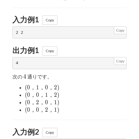
入力例1
Copy
Copy
出力例1
Copy
Copy
4
4
次の
通りです。
(0，
(
0
，
1
，
0
，
2
)
1，
(0，
(
0
，
0
，
1
，
2
)
0，
0，
(0，
(
0
，
2
，
0
，
1
)
2)
1，
2，
(0，
(
0
，
0
，
2
，
1
)
2)
0，
0，
1)
2，
入力例2
1)
Copy