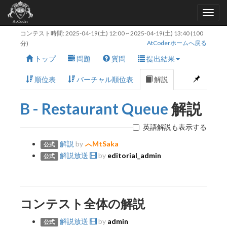
コンテスト時間:
2025-04-19(土) 12:00
~
2025-04-19(土) 13:40
(100
AtCoderホームへ戻る
分)
トップ
問題
質問
提出結果
順位表
バーチャル順位表
解説
B - Restaurant Queue
解説
英語解説も表示する
解説
by
MtSaka
公式
解説放送
by
editorial_admin
公式
コンテスト全体の解説
解説放送
by
admin
公式