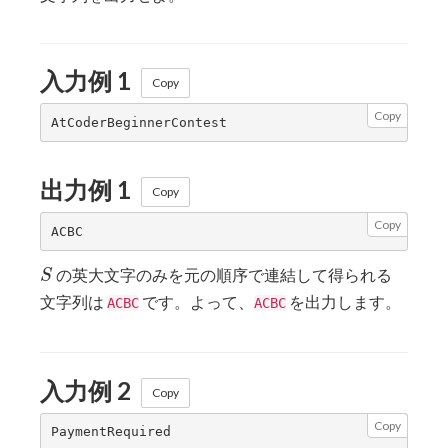
入力例 1
Copy
Copy
出力例 1
Copy
Copy
S
の英大文字のみを元の順序で連結して得られる
S
文字列は
です。よって、
を出力します。
ACBC
ACBC
入力例 2
Copy
Copy