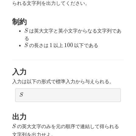
られる文字列を出力してください。
制約
S
は英大文字と英小文字からなる文字列であ
S
る
S
1
100
1
1
0
0
の長さは
以上
以下である
S
入力
入力は以下の形式で標準入力から与えられる。
S
S
出力
S
の英大文字のみを元の順序で連結して得られる
S
文字列を出力せよ。