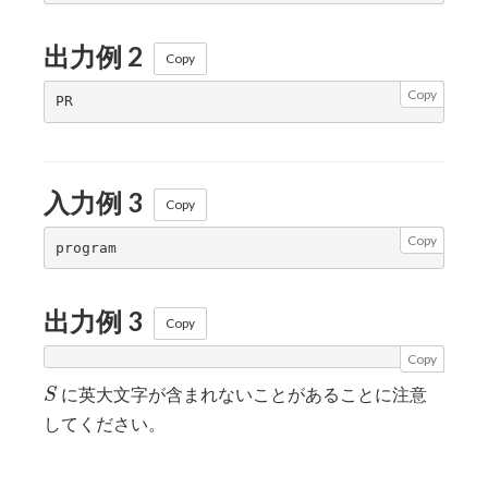
出力例 2
Copy
Copy
入力例 3
Copy
Copy
出力例 3
Copy
Copy
S
に英大文字が含まれないことがあることに注意
S
してください。