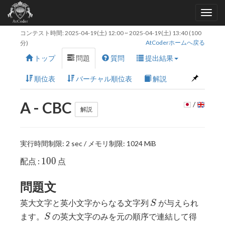
コンテスト時間:
2025-04-19(土) 12:00
~
2025-04-19(土) 13:40
(100
AtCoderホームへ戻る
分)
トップ
問題
質問
提出結果
順位表
バーチャル順位表
解説
A - CBC
/
解説
実行時間制限: 2 sec / メモリ制限: 1024 MiB
100
1
0
0
配点 :
点
問題文
S
英大文字と英小文字からなる文字列
が与えられ
S
S
ます。
の英大文字のみを元の順序で連結して得
S