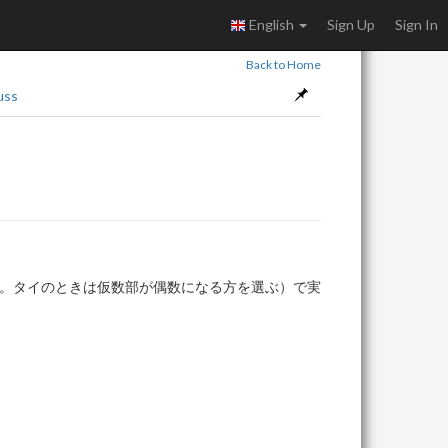
English
Sign Up
Sign In
Back to Home
uss
のに丸める。タイのときは仮数部が偶数になる方を選ぶ）で実