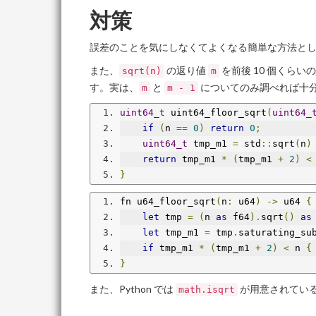
対策
誤差のことを気にしなくてよくなる簡単な方法と
また、
の返り値
を前後 10 個くらい
sqrt(n)
m
す。実は、
と
についてのみ調べれば十
m
m - 1
uint64_t
 uint64_floor_sqrt
(
uint64_
if
(
n 
==
0
)
return
0
;
uint64_t
 tmp_m1 
=
 std
::
sqrt
(
n
)
return
 tmp_m1 
*
(
tmp_m1 
+
2
)
<
}
fn u64_floor_sqrt
(
n
:
 u64
)
->
 u64 
{
let
 tmp 
=
(
n 
as
 f64
).
sqrt
()
as
let
 tmp_m1 
=
 tmp
.
saturating_su
if
 tmp_m1 
*
(
tmp_m1 
+
2
)
<
 n 
{
}
また、Python では
が用意されてい
math.isqrt