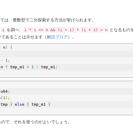
しては、整数型で二分探索する方法が挙げられます。
の
を調べ、
となるもの
i
i * i <= n && (i + 1) * (i + 1) > n
分であることは示せます（
解説ブログ
）。
t
 n
)
{
-
1
;
 n 
?
 tmp_m1 
+
1
:
 tmp_m1
;
 u64
;
b
(
1
);
 tmp 
}
else
{
 tmp_m1 
}
るので、それを使うのがよいでしょう。