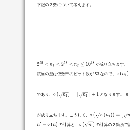
下記の 2 数について考えます。
5
2
5
3
1
8
2^{52}
2
<
<
2
<
≤
1
0
が成り立ちます。
n
n
1
2
\lt n_1
\roun
∘
(
)
該当の型は仮数部のビット数が 53 なので、
n
\lt
1
= n_1
2^{53}
\lt
n_2\le
\roundcirc{\sqrt{n_1}}
∘
(
)
=
⌊
⌋
+
1
であり、
となります。 ま
n
n
1
1
10^{18}
=
\floor{\sqrt{n_1}}+1
\roundcirc{\sqrt
∘
(
∘
(
)
)
=
⌊
が成り立ちます。こうして、
n
1
= \floor{\sqrt{n
′
n'=\roundcirc{n}
\roundcirc{\sqrt{n'}}
′
=
∘
(
)
∘
(
)
の計算と、
の計算の 2 箇所
n
n
n