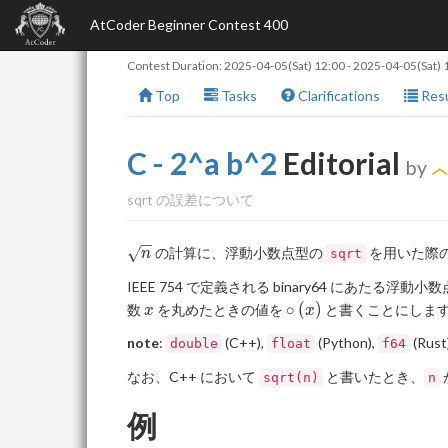
AtCoder Beginner Contest 400
Contest Duration:
2025-04-05(Sat) 12:00
-
2025-04-05(Sat) 
Top
Tasks
Clarifications
Resu
C - 2^a b^2
Editorial
by
sqrt の誤差について
\sqrt{n}
の計算に、浮動小数点型の
を用いた際
n
sqrt
\gdef\roundcirc#1{\operatorname{\circ}
\gdef\floor#1{\lfloor#1\rfloor}
\gdef\ceil#1{\lceil#1\rceil}
IEEE 754 で定義される binary64 にあ
{(#1)}}
x
\roundcirc{x}
∘
(
)
数
を丸めたときの値を
と書くことにしま
x
x
note
:
(C++),
(Python),
(Ru
double
float
f64
なお、C++ において
と書いたとき、
sqrt(n)
n
例