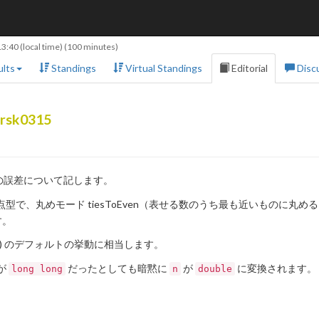
13:40
(local time) (100 minutes)
lts
Standings
Virtual Standings
Editorial
Disc
rsk0315
の誤差について記します。
たる浮動小数点型で、丸めモード tiesToEven（表せる数のうち最も近いも
す。
st) のデフォルトの挙動に相当します。
が
だったとしても暗黙に
が
に変換されます。
long long
n
double