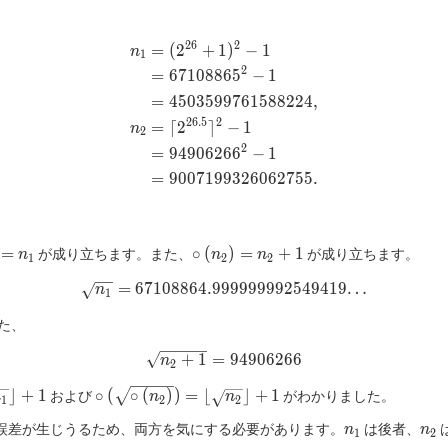
2
6
2
=
(
2
+
1
)
−
1
\begin{aligned} n_1 &= (2^
n
1
2
=
6
7
1
0
8
8
6
5
−
1
=
4
5
0
3
5
9
9
7
6
1
5
8
8
2
2
4
,
2
6
.
5
2
=
⌈
2
⌉
−
1
n
2
2
=
9
4
9
0
6
2
6
6
−
1
=
9
0
0
7
1
9
9
3
2
6
0
6
2
7
5
5
.
dcirc{n_1}
\roundcirc{n_2}
=
∘
(
)
=
+
1
が成り立ちます。また、
が成り立ちます。
n
n
n
1
2
2
= n_2+1
=
6
7
1
0
8
8
6
4
.
9
9
\sqrt{n_1} = 67108864.9999
9
9
9
9
9
9
2
5
4
9
4
1
9
…
n
1
た、
+
1
=
\sqrt{n_2+1} = 94906266
9
4
9
0
6
2
6
6
n
2
{\roundcirc{n_1}}}
\roundcirc{\sqrt{\roundcirc{n_2}}}
⌋
+
1
∘
(
∘
(
)
)
=
⌊
⌋
+
1
および
がわかりました。
n
n
n
1
2
2
_1}}+1
= \floor{\sqrt{n_2}}+1
n_1
n_2
で誤差が生じうるため、両方を気にする必要があります。
は後者、
n
n
1
2