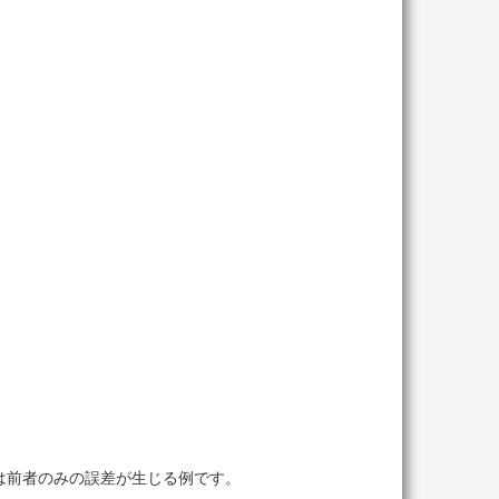
{26}+1)^2-1 \\ &= 67108865^2-1 \\ &= 4503599761588224,
99992549419{\dots}
は前者のみの誤差が生じる例です。