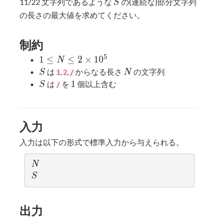
S
11/22 文字列であるような
の(連続な)部分文字列
S
の長さの最大値を求めてください。
制約
5
1 \leq
1
≤
≤
2
×
1
0
N
N \leq
S
N
は
,
,
からなる長さ
の文字列
S
N
1
2
/
2
S
1
1
は
を
個以上含む
S
/
\times
10^5
入力
入力は以下の形式で標準入力から与えられる。
N
N
S
S
出力