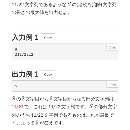
S
11/22 文字列であるような
の(連続な)部分文字列
S
の長さの最大値を出力せよ。
入力例 1
Copy
Copy
8

出力例 1
Copy
Copy
S
2
6
2
6
の
文字目から
文字目からなる部分文字列は
S
S
で、これは 11/22 文字列です。
の部分文字
S
11/22
列のうち 11/22 文字列であるものはこれが最長で
5
5
す。よって
が答えです。