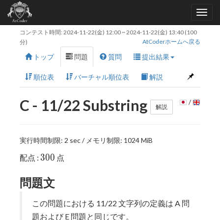
コンテスト時間:
2024-11-22(金) 12:00
~
2024-11-22(金) 13:40
(100
AtCoderホームへ戻る
分)
トップ
問題
質問
提出結果
順位表
バーチャル順位表
解説
C - 11/22 Substring
/
解説
実行時間制限: 2 sec / メモリ制限: 1024 MiB
300
3
0
0
配点 :
点
問題文
この問題における 11/22 文字列の定義は A 問
題および E 問題と同じです。