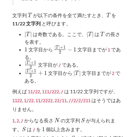
T
T
文字列
が以下の条件を全て満たすとき、
を
T
T
11/22 文字列
と呼びます。
|T|
|T|
T
∣
∣
∣
∣
は奇数である。ここで、
は
の長さ
T
T
T
を表す。
∣
∣
+
1
1
\frac{|T|+1}
T
1
−
1
文字目から
文字目までが
であ
1
2
{2} - 1
る。
∣
∣
+
1
\frac{|T|+1}
T
文字目が
である。
/
2
{2}
∣
∣
+
1
\frac{|T|+1}
|T|
T
+
1
∣
∣
文字目から
文字目までが
で
T
2
2
{2} + 1
ある。
例えば
,
,
は 11/22 文字列ですが、
11/22
111/222
/
,
,
,
,
はそうではあ
1122
1/22
11/2222
22/11
//2/2/211
りません。
N
S
,
,
からなる長さ
の文字列
が与えられま
N
S
1
2
/
S
1
1
す。
は
を
個以上含みます。
S
/