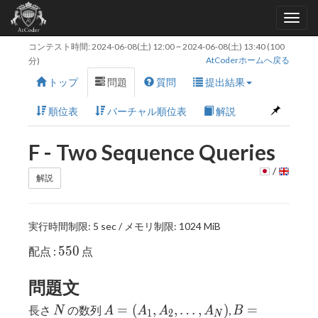
コンテスト時間:
2024-06-08(土) 12:00
~
2024-06-08(土) 13:40
(100
AtCoderホームへ戻る
分)
トップ
問題
質問
提出結果
順位表
バーチャル順位表
解説
F - Two Sequence Queries
/
解説
実行時間制限: 5 sec / メモリ制限: 1024 MiB
550
5
5
0
配点 :
点
問題文
N
A=
B=
=
(
,
,
…
,
)
=
長さ
の数列
,
N
A
A
A
A
B
1
2
N