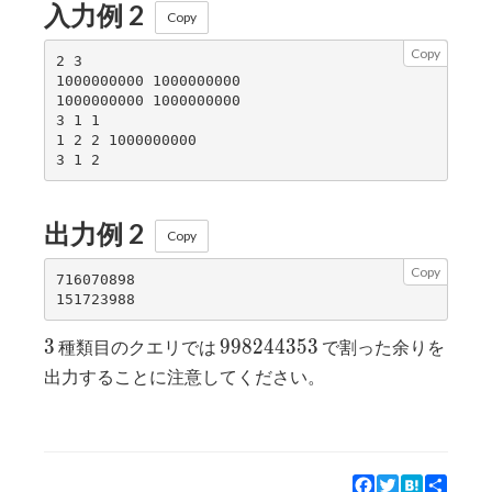
入力例 2
Copy
Copy
2 3

1000000000 1000000000

1000000000 1000000000

3 1 1

1 2 2 1000000000

出力例 2
Copy
Copy
716070898

3
998244353
3
9
9
8
2
4
4
3
5
3
種類目のクエリでは
で割った余りを
出力することに注意してください。
Facebook
Twitter
Hatena
Share