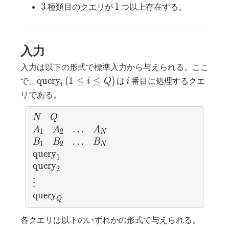
N
10^9
3
1
3
1
種類目のクエリが
つ以上存在する。
入力
入力は以下の形式で標準入力から与えられる。ここ
\mathrm{query}_i
(1\leq
i
q
u
e
r
y
(
1
≤
≤
)
で、
は
番目に処理するクエ
i
Q
i
i
i\leq
リである。
Q)
N
Q
N
Q
A_1
A_2
\ldots
…
A_N
A
A
A
1
2
N
B_1
B_2
\ldots
…
B_N
B
B
B
1
2
N
\mathrm{query}_1
q
u
e
r
y
1
\mathrm{query}_2
q
u
e
r
y
2
\vdots
⋮
\mathrm{query}_Q
q
u
e
r
y
Q
各クエリは以下のいずれかの形式で与えられる。