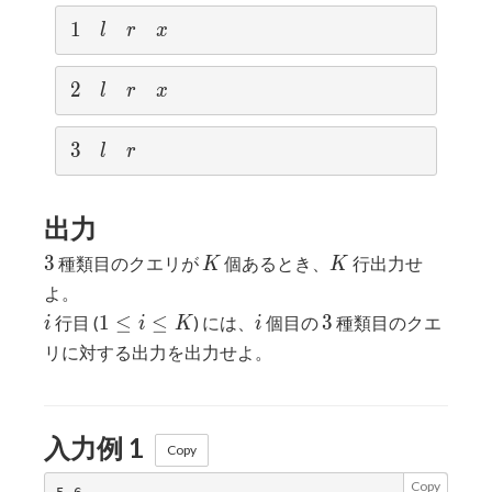
1
1
l
r
x
l
r
x
2
2
l
r
x
l
r
x
3
3
l
r
l
r
出力
3
K
K
3
種類目のクエリが
個あるとき、
行出力せ
K
K
よ。
i
1\leq
i
3
1
≤
≤
3
行目 (
) には、
個目の
種類目のクエ
i
i
K
i
i\leq
リに対する出力を出力せよ。
K
入力例 1
Copy
Copy