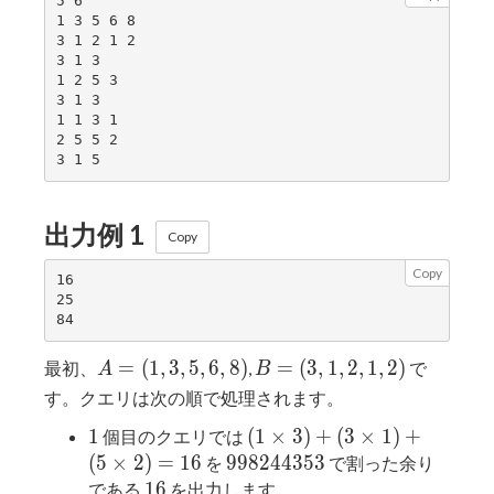
5 6

1 3 5 6 8

3 1 2 1 2

3 1 3

1 2 5 3

3 1 3

1 1 3 1

2 5 5 2

出力例 1
Copy
Copy
16

25

A=
B=
=
(
1
,
3
,
5
,
6
,
8
)
=
(
3
,
1
,
2
,
1
,
2
)
最初、
,
で
A
B
(1,3,5,6,8)
(3,1,2,1,2)
す。クエリは次の順で処理されます。
1
(1\times
1
(
1
×
3
)
+
(
3
×
1
)
+
個目のクエリでは
3)+
998244353
(
5
×
2
)
=
1
6
9
9
8
2
4
4
3
5
3
を
で割った余り
(3\times
16
1
6
である
を出力します。