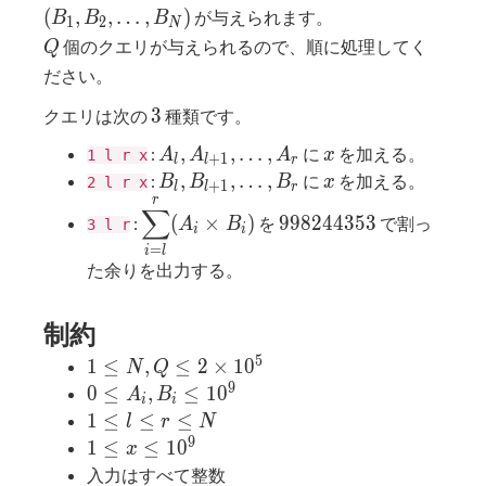
(A_1,A_2,\ldots,A_N)
(B_1,B_2,\ldo
(
,
,
…
,
)
が与えられます。
B
B
B
1
2
N
Q
個のクエリが与えられるので、順に処理してく
Q
ださい。
3
3
クエリは次の
種類です。
A_l,
x
,
,
…
,
:
に
を加える。
A
A
A
x
1 l r x
+
1
l
l
r
A_{l+1},
B_l,
x
,
,
…
,
:
に
を加える。
B
B
B
x
2 l r x
+
1
l
l
r
\ldots,
r
B_{l+1},
\displaystyle\sum_{i=l}^r
998244353
∑
(
×
)
9
9
8
2
4
4
3
5
3
:
を
で割っ
A
B
3 l r
A_r
\ldots,
(A_i\times B_i)
i
i
=
B_r
i
l
た余りを出力する。
制約
5
1\leq
1
≤
,
≤
2
×
1
0
N
Q
N,Q\leq
9
0\leq
0
≤
,
≤
1
0
A
B
i
i
2\times
A_i,B_i\leq
1\leq
1
≤
≤
≤
l
r
N
10^5
10^9
l\leq
9
1\leq
1
≤
≤
1
0
x
r\leq
x\leq
入力はすべて整数