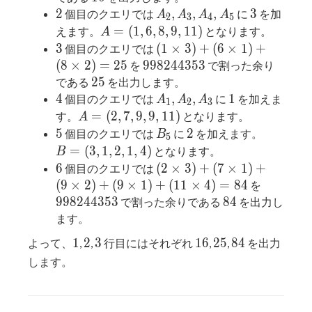
1)+
2
A_2,A_3,A_4,A_5
3
2
,
,
,
3
個目のクエリでは
に
を加
A
A
A
A
2
3
4
5
(5\times
A=
=
(
1
,
6
,
8
,
9
,
1
1
)
えます。
となります。
A
2)=16
(1,6,8,9,11)
3
(1\times
3
(
1
×
3
)
+
(
6
×
1
)
+
個目のクエリでは
3)+
998244353
(
8
×
2
)
=
2
5
9
9
8
2
4
4
3
5
3
を
で割った余り
(6\times
25
2
5
である
を出力します。
1)+
4
A_1,A_2,A_3
1
4
,
,
1
個目のクエリでは
に
を加えま
A
A
A
1
2
3
(8\times
A=
=
(
2
,
7
,
9
,
9
,
1
1
)
す。
となります。
A
2)=25
(2,7,9,9,11)
5
B_5
2
B=
5
2
個目のクエリでは
に
を加えます。
B
5
(3,1,2,1,
=
(
3
,
1
,
2
,
1
,
4
)
となります。
B
6
(2\times
6
(
2
×
3
)
+
(
7
×
1
)
+
個目のクエリでは
3)+
9982443
(
9
×
2
)
+
(
9
×
1
)
+
(
1
1
×
4
)
=
8
4
を
(7\times
84
9
9
8
2
4
4
3
5
3
8
4
で割った余りである
を出力し
1)+
ます。
(9\times
1
2
3
16
25
84
1
2
3
1
6
2
5
8
4
よって、
,
,
行目にはそれぞれ
,
,
を出力
2)+
します。
(9\times
1)+
(11\times
4)=84