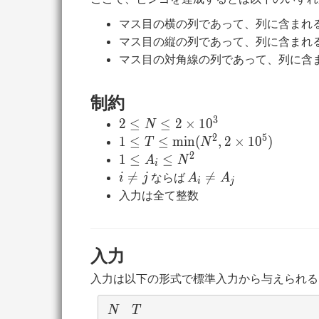
マス目の横の列であって、列に含まれ
マス目の縦の列であって、列に含まれ
マス目の対角線の列であって、列に含
制約
3
2\leq
2
≤
≤
2
×
1
0
N
N\leq
2
5
1\leq T\leq
1
≤
≤
m
i
n
(
,
2
×
1
0
)
T
N
2\times
\min(N^2,2\times
2
1\leq
1
≤
≤
A
N
i
10^3
10^5)
A_i\leq
i\neq
A_i\neq

=

=
ならば
i
j
A
A
i
j
N^2
j
A_j
入力は全て整数
入力
入力は以下の形式で標準入力から与えられる
N
T
N
T