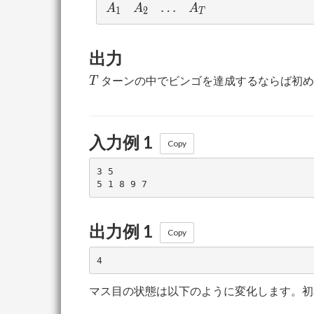
A_1
A_2
\ldots
…
A_T
A
A
A
1
2
T
出力
T
ターンの中でビンゴを達成するならば初め
T
入力例 1
Copy
3 5

出力例 1
Copy
マス目の状態は以下のように変化します。