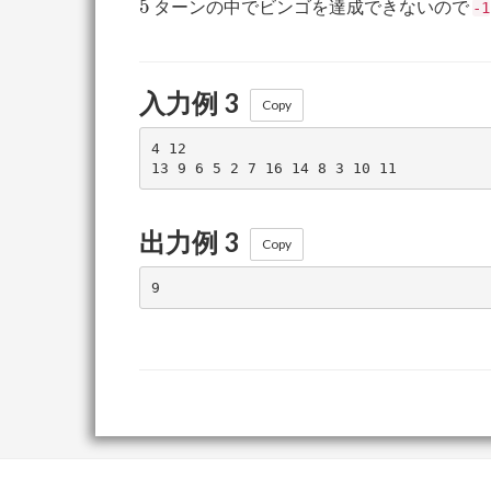
5
5
ターンの中でビンゴを達成できないので
-1
入力例 3
Copy
4 12

出力例 3
Copy