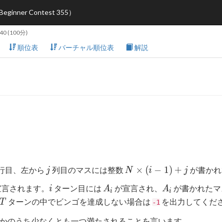
ner Contest 355）
:40
(100分)
順位表
バーチャル順位表
解説
j
N\times
×
(
−
1
)
+
行目、左から
列目のマスには整数
が書かれ
j
N
i
j
(i-1)+j
i
A_i
A_i
宣言されます。
ターン目には
が宣言され、
が書かれたマ
i
A
A
i
i
T
ターンの中でビンゴを達成しない場合は
を出力してくだ
T
-1
かのうち少なくとも一つ満たされることを言います。