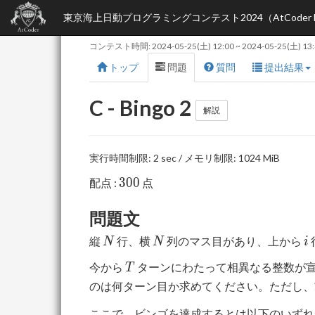
東京海上日動プログラミングコンテスト2024（AtCoder Begin
コンテスト時間:
2024-05-25(土) 12:00
~
2024-05-25(土) 13
トップ
問題
質問
提出結果
C - Bingo 2
解説
実行時間制限: 2 sec / メモリ制限: 1024 MiB
300
3
0
0
配点 :
点
問題文
N
N
i
縦
行、横
列のマス目があり、上から
N
N
i
T
今から
ターンにわたって相異なる整数が
T
のは何ターン目か求めてください。ただし、
ここで、ビンゴを達成するとは以下のいずれ