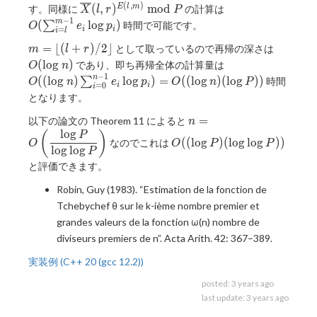
{E(m,r)}
=
(
,
)
\overline{X}
O(\sum
(
,
)
m
o
d
E
l
m
す。同様に
の計算は
X
l
r
P
\bmod P
O(\sum
(l, r) ^
_ {i =
−
1
m
(
l
o
g
)
∑
時間で可能です。
O
e
p
_ {i =
=
i
i
i
l
{E(l,m)}
l} ^ {m
m} ^ {r
m =
O(\log
=
⌊
(
+
)
/
2
⌋
として取っているので再帰の深さは
\bmod P
- 1}e _
m
l
r
- 1}e _ i
\lfloor
n)
O((\log
i\log
(
l
o
g
)
であり、即ち再帰全体の計算量は
O
n
\log
(l + r) /
n) \sum
−
1
p_i)
n
(
(
l
o
g
)
l
o
g
)
=
(
(
l
o
g
)
(
l
o
g
)
)
∑
時間
O
n
e
p
O
n
P
=
0
i
i
p_i)
2\rfloor
i
_ {i =
となります。
0} ^ {n
n =
- 1} e _
=
以下の論文の Theorem 11 によると
n
O\left(\dfrac{\log
i \log p
l
o
g
(
)
O((\log
P
(
(
l
o
g
)
(
l
o
g
l
o
g
)
)
なのでこれは
O
O
P
P
P}{\log \log
_ i) =
P)(\log
l
o
g
l
o
g
P
P}\right)
O((\log
\log
と評価できます。
n)(\log
P))
Robin, Guy (1983). “Estimation de la fonction de
P))
Tchebychef θ sur le k-ième nombre premier et
grandes valeurs de la fonction ω(n) nombre de
diviseurs premiers de n”. Acta Arith. 42: 367–389.
実装例 (C++ 20 (gcc 12.2))
posted:
3 years ago
last update:
3 years ago