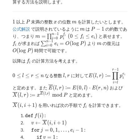
P)(\log
算する方法を説明します。
{e_i}
\log
P))
1
P
x
m
1
以上
未満の整数
の位数
を計算したいとします。
P
x
m
m
P-
−
1
公式解説
で説明されているように
は
の約数であ
m
P
1
−
1
m=\prod
f
n
f
=
(
0
≤
≤
)
り、つまり
∏
と表せます。
i
m
p
f
e
=
0
i
i
i
i
_ {i=0}
_
−
1
\sum _
m
O(\log
n
=
(
l
o
g
)
が求まれば
∑
より
の復元は
f
e
O
P
m
=
0
i
i
i
^ {n-1} p
i
{i =
P)
(
l
o
g
)
時間で可能です。
O
P
_ i ^ {f _
0} ^
f
i}\
以降は
の計算方法を考えます。
{n - 1}
f
i
_
(0\leq f _
e _ i =
−
1
0\leq
l,r
\displaystyle
r
i
i\leq e _
∏
O(\log
:
e
0
≤
≤
≤
,
(
,
)
=
なる整数
に対して
l
r
n
l
r
E
l
r
p
i
l\leq
E(l,r)\coloneqq
i
i)
P)
r\leq
\prod _ {i = l}
=
i
l
\displaystyle
\overl
:
(
,
)
=
(
0
,
)
⋅
(
,
)
と定めます。また
および
E
l
r
E
l
E
r
n
n
^ {r - 1} p _ i ^
\overline{E}
(l,r)\c
(
,
)
:
(
,
)
=
m
o
d
E
l
r
と定めます。
{e _ i}
X
l
r
x
P
(l,r)\coloneqq
x ^
\overline{X}
f_i
(
,
+
1
)
を用いれば次の手順で
を計算できます。
E(0,l)\cdot
{\over
X
i
i
f
i
(i,i+1)
E(r,n)
(l,r)} 
\mathtt{def}
f(i)\colon
(
)
:
d
e
f
f
i
P
\quad
v\gets
←
(
,
+
1
)
v
X
i
i
\overline{X}
\quad
\mathtt{for}
j=0,1,\ldots,e_i-
=
0
,
1
,
…
,
−
1
:
f
o
r
j
e
i
(i,i+1)
1\colon
\quad\quad
\mathtt{if}
v=1\colon
=
1
:
i
f
v