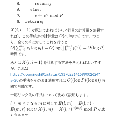
\quad\quad\quad
\mathtt{return}
j
r
e
t
u
r
n
j
\quad\quad
\mathtt{else}\colon
:
e
l
s
e
\quad\quad\quad
v\gets
←
m
o
d
p
v
v
P
i
v ^
\quad\mathtt{return}
e_i
r
e
t
u
r
n
e
i
{p_i}
\overline{X}
(
,
+
1
)
が既知であれば (i.e., 2 行目の計算量を無視す
\bmod
X
i
i
(i,i+1)
O(e_i
P
(
l
o
g
)
れば)、この手続きの計算量は
です。つま
O
e
p
i
i
\log
i
O(\sum
り、全ての
に対してこれを行うと
i
p_i)
_ {i =
−
1
−
1
n
n
e
(
l
o
g
)
=
(
l
o
g
(
)
)
=
(
l
o
g
)
∑
∏
O
e
p
O
p
O
P
i
=
0
=
0
i
i
i
i
i
0} ^ {n
時間です。
- 1} e _
\overline{X}
i \log p
(
,
+
1
)
あとは
を計算する方法を考えればよいです
X
i
i
(i,i+1)
_ i) =
が、これは
O(\log
https://x.com/noshi91/status/1317022141599002624?
(\prod
O((\log
(
(
l
o
g
)
(
l
o
g
)
)
s=20
の手法をそのまま適用すれば
時
O
P
n
_ {i =
P)(\log
間で可能です。
0} ^ {n
n))
- 1} p _
一応リンク先の手法について改めて説明します。
i ^ {e _
l\leq
m
\displaystyle
≤
≤
(
,
)
=
(
,
)
⋅
なる
に対して
i})) =
l
m
r
m
E
l
m
E
l
r
m\leq
\overline{E}
(
,
)
\overline{X}
O(\log
(
,
)
(
,
)
=
(
,
)
m
o
d
E
m
r
および
が成
E
m
r
X
l
m
X
l
r
P
r
(l,m) =
(l,m) =
P)
り立ちます。