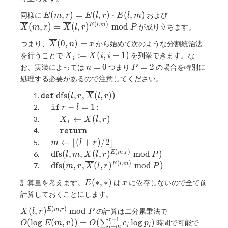
\overline{E}
\overline{X}
\displaystyle
\overline{X}
(l,r) \cdot
(
,
)
=
(
,
)
⋅
(
,
)
同様に
および
(l, r) ^
E
m
r
E
l
r
E
l
m
\overline{E}
(m,r) =
E(m, r)
(
,
)
{E(m,r)}
(
,
)
=
(
,
)
m
o
d
E
l
m
が成り立ちます。
X
m
r
X
l
r
P
(m,r) =
\overline{X}
\bmod P
\overline{X}
(
0
,
)
=
つまり、
から始めて次のような分割統治法
\overline{E}
(l, r) ^
X
n
x
(0,n)=x
\overline{X}_i
(l,r) \cdot
{E(l,m)}
:
=
(
,
+
1
)
を行うことで
を列挙できます。な
X
X
i
i
i
\coloneqq
E(l, m)
\bmod P
n=0
P=2
=
0
=
2
お、実装によっては
つまり
の場合を特別に
n
P
\overline{X}
処理する必要があるので注意してください。
(i,i+1)
\mathtt{def}
\mathrm{dfs}
d
f
s
(
,
,
(
,
)
)
d
e
f
l
r
X
l
r
(l, r,
\quad
\mathtt{if}
r - l =
−
=
1
:
i
f
r
l
\overline{X}
1\colon
\quad\quad
\overline{X}_l
←
(
,
)
X
X
l
r
l
(l, r))
\gets
\quad\quad
\mathtt{return}
r
e
t
u
r
n
\overline{X}
\quad
m\gets
←
⌊
(
+
)
/
2
⌋
m
l
r
(l, r)
\lfloor
(
,
)
\quad
\mathrm{dfs}
d
f
s
(
,
,
(
,
)
m
o
d
)
E
m
r
l
m
X
l
r
P
(l + r) /
(l, m,
(
,
)
\quad
\mathrm{dfs}
d
f
s
(
,
,
(
,
)
m
o
d
)
E
l
m
m
r
X
l
r
P
2\rfloor
\overline{X}
(m, r,
E(\ast,\ast)
x
(
∗
,
∗
)
計算量を考えます。
は
に依存しないので全て前
(l, r) ^
E
x
\overline{X}
{E(m,r)}
計算しておくことにします。
(l, r) ^
\bmod P)
{E(l,m)}
(
,
)
\overline{X}
O(\log
(
,
)
m
o
d
E
m
r
の計算は二分累乗法で
X
l
r
P
\bmod P)
(l, r) ^
E(m,r))
−
1
r
(
l
o
g
(
,
)
)
=
(
l
o
g
)
∑
時間で可能で
O
E
m
r
O
e
p
=
i
i
i
m