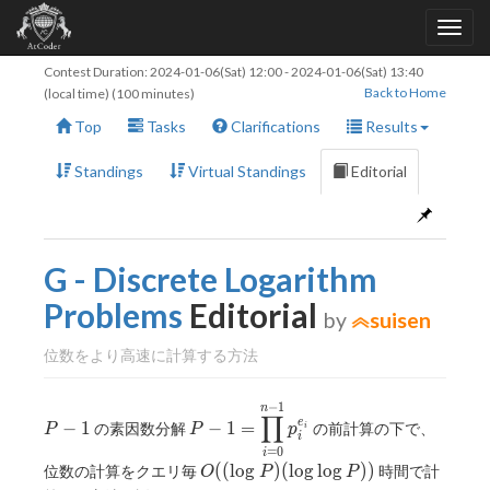
Contest Duration:
2024-01-06(Sat) 12:00
-
2024-01-06(Sat) 13:40
Back to Home
(local time) (100 minutes)
Top
Tasks
Clarifications
Results
Standings
Virtual Standings
Editorial
G - Discrete Logarithm
Problems
Editorial
by
suisen
位数をより高速に計算する方法
−
1
P-
\displaystyle
n
∏
e
−
1
−
1
=
の素因数分解
の前計算の下で、
P
P
p
i
1
P-1 = \prod
i
=
0
_ {i=0} ^
i
O((\log
(
(
l
o
g
)
(
l
o
g
l
o
g
)
)
位数の計算をクエリ毎
時間で計
O
P
P
{n-1} p_i ^