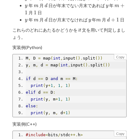
y
m
d
y
m+1
+
年
月
日が年末でない月末であれば
年
y
m
d
y
m
1
1
1
月
日
y
m
d
y
m
d+1
+
1
年
月
日が月末でなければ
年
月
日
y
m
d
y
m
d
これらのどれにあたるかどうかを if 文を用いて判定しまし
ょう。
実装例(Python)
Copy
M
,
 D 
=
 map
(
int
,
input
().
split
())
y
,
 m
,
 d 
=
 map
(
int
,
input
().
split
())
if
 d 
==
 D 
and
 m 
==
 M
:
print
(
y
+
1
,
1
,
1
)
elif
 d 
==
 D
:
print
(
y
,
 m
+
1
,
1
)
else
:
print
(
y
,
 m
,
 d
+
1
)
実装例(C++)
Copy
#include
<
bits
/
stdc
++.
h
>