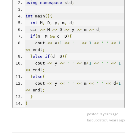
using
namespace
 std
;
int
 main
(){
int
 M
,
 D
,
 y
,
 m
,
 d
;
  cin 
>>
 M 
>>
 D 
>>
 y 
>>
 m 
>>
 d
;
if
(
m
==
M 
&&
 d
==
D
){
    cout 
<<
 y
+
1
<<
' '
<<
1
<<
' '
<<
1
<<
 endl
;
}
else
if
(
d
==
D
){
    cout 
<<
 y 
<<
' '
<<
 m
+
1
<<
' '
<<
1
<<
 endl
;
}
else
{
    cout 
<<
 y 
<<
' '
<<
 m 
<<
' '
<<
 d
+
1
<<
 endl
;
}
}
posted:
3 years ago
last update:
3 years ago