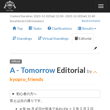
Contest Duration:
2023-12-02(Sat) 12:00
-
2023-12-02(Sat) 13:40
Back to Home
(local time) (100 minutes)
Top
Tasks
Clarifications
Results
Standings
Virtual Standings
Editorial
Official
A - Tomorrow
Editorial
by
kyopro_friends
初心者の方へ
答えは次の通りです。
y
m
d
y+1
1
1
+
1
1
1
年
月
日が年末であれば
年
月
日
y
m
d
y