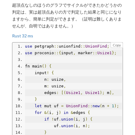
超頂点なしのほうのグラフでサイクルができたかどうかの
判定は、実は超頂点ありの方で判定した結果と同じになり
ますから、簡単に判定ができます。（証明は難しくありま
せんが、自明ではありません。）
Rust 32 ms
Copy
use
 petgraph
::
unionfind
::
UnionFind
;
use
 proconio
::{
input
,
 marker
::
Usize1
};
fn main
()
{
    input
!
{
        n
:
 usize
,
        m
:
 usize
,
        edges
:
[(
Usize1
,
Usize1
);
 m
],
}
let
 mut uf 
=
UnionFind
::
new
(
n 
+
1
);
for
&(
i
,
 j
)
in
&
edges 
{
if
!
uf
.
union
(
i
,
 j
)
{
            uf
.
union
(
i
,
 n
);
}