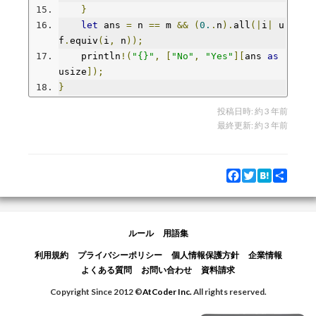
}
let
 ans 
=
 n 
==
 m 
&&
(
0.
.
n
).
all
(|
i
|
 u
f
.
equiv
(
i
,
 n
));
    println
!(
"{}"
,
[
"No"
,
"Yes"
][
ans 
as
usize
]);
}
投稿日時:
約 3 年前
最終更新:
約 3 年前
Facebook
Twitter
Hatena
Share
ルール
用語集
利用規約
プライバシーポリシー
個人情報保護方針
企業情報
よくある質問
お問い合わせ
資料請求
Copyright Since 2012 ©
AtCoder Inc.
All rights reserved.