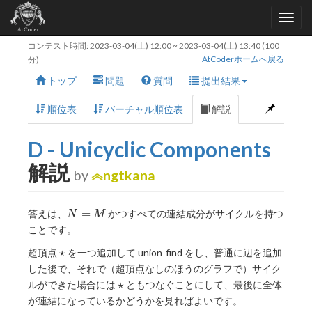
コンテスト時間:
2023-03-04(土) 12:00
~
2023-03-04(土) 13:40
(100
AtCoderホームへ戻る
分)
トップ
問題
質問
提出結果
順位表
バーチャル順位表
解説
D - Unicyclic Components
解説
by
ngtkana
N
=
答えは、
かつすべての連結成分がサイクルを持つ
N
M
=
ことです。
M
\star
⋆
超頂点
を一つ追加して union-find をし、普通に辺を追加
した後で、それで（超頂点なしのほうのグラフで）サイク
\star
⋆
ルができた場合には
ともつなぐことにして、最後に全体
が連結になっているかどうかを見ればよいです。