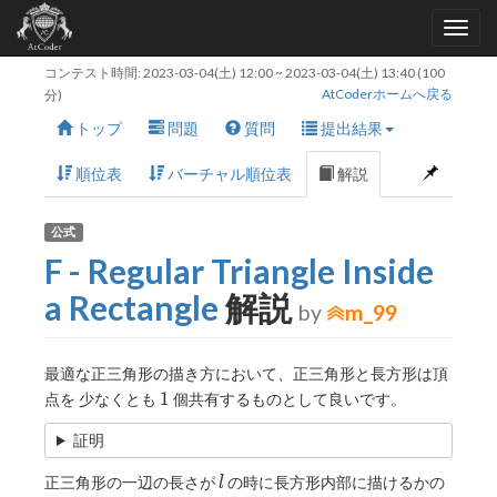
コンテスト時間:
2023-03-04(土) 12:00
~
2023-03-04(土) 13:40
(100
AtCoderホームへ戻る
分)
トップ
問題
質問
提出結果
順位表
バーチャル順位表
解説
公式
F - Regular Triangle Inside
a Rectangle
解説
by
m_99
最適な正三角形の描き方において、正三角形と長方形は頂
1
1
点を 少なくとも
個共有するものとして良いです。
証明
l
正三角形の一辺の長さが
の時に長方形内部に描けるかの
l