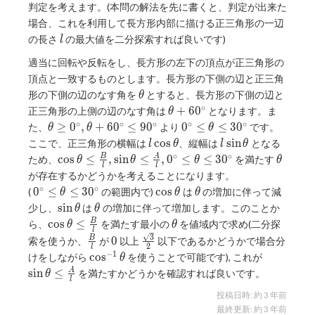
判定を考えます。(本問の解法を先に書くと、判定が出来た
場合、これを利用して長方形内部に描ける正三角形の一辺
l
の長さ
の最大値を二分探索すれば良いです)
l
適当に回転や反転をし、長方形の左下の頂点が正三角形の
頂点と一致するものとします。長方形の下側の辺と正三角
\theta
形の下側の辺のなす角を
とすると、長方形の下側の辺と
θ
∘
\theta
+
6
0
正三角形の上側の辺のなす角は
となります。ま
θ
+
∘
∘
∘
∘
∘
\theta
0^\circ
≥
0
,
+
6
0
≤
9
0
0
≤
≤
3
0
た、
より
です。
θ
θ
θ
60^\circ
\geq
\leq
l \cos
l \sin
c
o
s
s
i
n
ここで、正三角形の横幅は
、縦幅は
となる
l
θ
l
θ
0^\circ,
\theta
\theta
\theta
∘
∘
\cos
\theta
c
o
s
≤
,
s
i
n
≤
,
0
≤
≤
3
0
B
A
ため、
を満たす
θ
θ
θ
θ
\theta
\leq
l
l
\theta
が存在するかどうかを考えることになります。
+
30^\circ
\leq
∘
∘
0^\circ
\cos
\theta
0
≤
≤
3
0
c
o
s
(
の範囲内で)
は
の増加に伴って減
θ
θ
θ
60^\circ
\frac{B}
\leq
\theta
\sin\theta
\theta
s
i
n
少し、
は
の増加に伴って増加します。このことか
\leq 90
θ
θ
{l},
\theta
\cos
\theta
^ \circ
c
o
s
≤
B
ら、
を満たす最小の
を値域内で求め(二分探
θ
θ
\sin\theta
\leq
l
\theta
\frac{B}
0
\frac{\sqrt{3}}
3
0
B
索を使うか、
が
以上
以下であるかどうかで場合分
\leq
30^\circ
2
l
\leq
{l}
{2}
−
1
\cos^{-1}
\sin
\frac{A}
c
o
s
けをしながら
を使うことで可能です), これが
θ
\frac{B}
\theta
\theta
{l},
s
i
n
≤
A
を満たすかどうかを確認すれば良いです。
θ
{l}
l
\leq
0^\circ
投稿日時:
約 3 年前
\frac{A}
\leq
最終更新:
約 3 年前
{l}
\theta