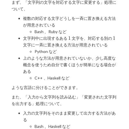
まず、「文字列の文字を対応する文字に変更する」処理に
ついて、
複数の対応する文字どうしを一斉に置き換える方法
が用意されている
Bash 、Ruby など
1
1
1
1
文字列中に出現するある
文字を、対応する別の
文字に一斉に置き換える方法が用意されている
Python など
上のような方法が用意されていないか、少し高度な
概念を使うため自分で書くほうが簡単になる場合が
ある
C++ 、Haskell など
ような言語に分けることができます。
また、「入力から文字列を読み込む」「変更された文字列
を出力する」処理について、
入力の文字列をそのまま変更して出力する方法があ
る
Bash 、Haskell など