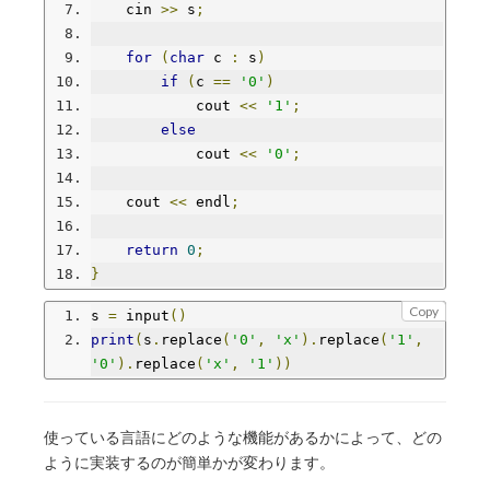
    cin 
>>
 s
;
for
(
char
 c 
:
 s
)
if
(
c 
==
'0'
)
            cout 
<<
'1'
;
else
            cout 
<<
'0'
;
    cout 
<<
 endl
;
return
0
;
}
Copy
s 
=
 input
()
print
(
s
.
replace
(
'0'
,
'x'
).
replace
(
'1'
,
'0'
).
replace
(
'x'
,
'1'
))
使っている言語にどのような機能があるかによって、どの
ように実装するのが簡単かが変わります。