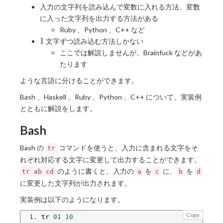
入力の文字列を読み込んで変数に入れる方法、変数
に入った文字列を出力する方法がある
Ruby 、Python 、C++ など
1
1
文字ずつ読み込む方法しかない
ここでは解説しませんが、Brainfuck などがあ
たります
ような言語に分けることができます。
Bash 、Haskell 、Ruby 、Python 、C++ について、実装例
とともに解説をします。
Bash
Bash の
コマンドを使うと、入力に含まれる文字をそ
tr
れぞれ対応する文字に変更して出力することができます。
のように書くと、入力の
を
に、
を
tr ab cd
a
c
b
d
に変更した文字列が出力されます。
実装例は以下のようになります。
Copy
tr 
01
10