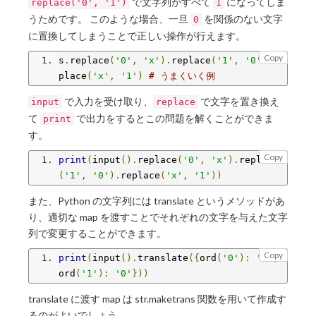
で文字列がすべて
になってしま
replace('0', '1')
1
うためです。 このような場合、一旦
を関係のない文字
0
に置換してしまうことで正しい操作が行えます。
Copy
s
.
replace
(
'0'
,
'x'
).
replace
(
'1'
,
'0'
).
re
place
(
'x'
,
'1'
)
# うまくいく例
で入力を受け取り、
で文字を置き換え
input
replace
て
で出力をするとこの問題を解くことができま
print
す。
Copy
print
(
input
().
replace
(
'0'
,
'x'
).
replace
(
'1'
,
'0'
).
replace
(
'x'
,
'1'
))
また、Python の文字列には translate というメソッドがあ
り、適切な map を渡すことでそれぞれの文字を与えた文字
列で変更することができます。
Copy
print
(
input
().
translate
({
ord
(
'0'
):
'1'
,
ord
(
'1'
):
'0'
}))
translate に渡す map は str.maketrans 関数を用いて作成す
るのがよいでしょう。