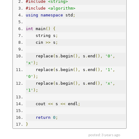
#include
<string>
#include
<algorithm>
using
namespace
 std
;
int
 main
()
{
    string s
;
    cin 
>>
 s
;
    replace
(
s
.
begin
(),
 s
.
end
(),
'0'
,
'x'
);
    replace
(
s
.
begin
(),
 s
.
end
(),
'1'
,
'0'
);
    replace
(
s
.
begin
(),
 s
.
end
(),
'x'
,
'1'
);
    cout 
<<
 s 
<<
 endl
;
return
0
;
}
posted:
3 years ago