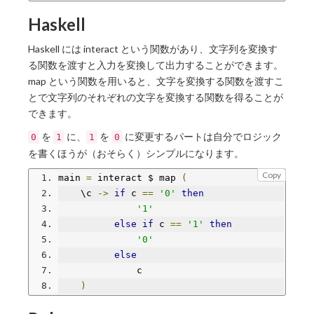
Haskell
Haskell には interact という関数があり、文字列を変換す
る関数を渡すと入力を変換して出力することができます。
map という関数を用いると、文字を変換する関数を渡すこ
とで文字列のそれぞれの文字を変換する関数を得ることが
できます。
を
に、
を
に変更するパートは自分でロジック
0
1
1
0
を書くほうが（おそらく）シンプルになります。
Copy
main 
=
 interact $ map 
(
    \c 
->
if
 c 
==
'0'
then
'1'
else
if
 c 
==
'1'
then
'0'
else
              c
)