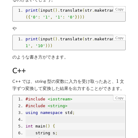
Copy
print
(
input
().
translate
(
str
.
maketrans
({
'0'
:
'1'
,
'1'
:
'0'
})))
や
Copy
print
(
input
().
translate
(
str
.
maketrans
(
'0
1'
,
'10'
)))
のような書き方ができます。
C++
1
1
C++ では、string 型の変数に入力を受け取ったあと、
文
字ずつ変換して変換した結果を出力することができます。
Copy
#include
<iostream>
#include
<string>
using
namespace
 std
;
int
 main
()
{
    string s
;