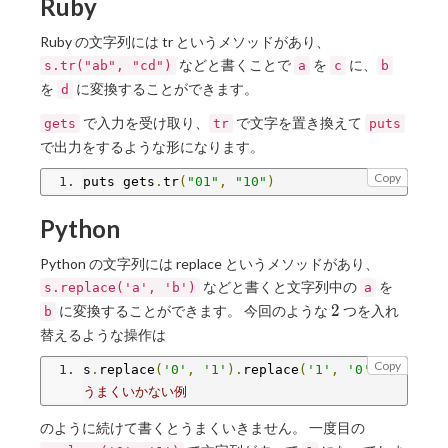
Ruby
Ruby の文字列には tr というメソッドがあり、
などと書くことで
を
に、
s.tr("ab", "cd")
a
c
b
を
に変換することができます。
d
で入力を受け取り、
で文字を置き換えて
gets
tr
puts
で出力をするような形になります。
Copy
puts gets
.
tr
(
"01"
,
"10"
)
Python
Python の文字列には replace というメソッドがあり、
などと書くと文字列中の
を
s.replace('a', 'b')
a
2
2
に変換することができます。 今回のような
つを入れ
b
替えるような操作は
Copy
s
.
replace
(
'0'
,
'1'
).
replace
(
'1'
,
'0'
)
# 
うまくいかない例
のように続けて書くとうまくいきません。 一度目の