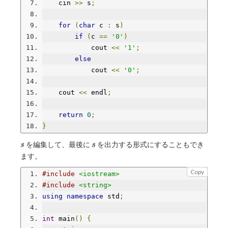
    cin 
>>
 s
;
for
(
char
 c 
:
 s
)
if
(
c 
==
'0'
)
            cout 
<<
'1'
;
else
            cout 
<<
'0'
;
    cout 
<<
 endl
;
return
0
;
}
s
s
を編集して、最後に
を出力する形式にすることもでき
s
s
ます。
Copy
#include
<iostream>
#include
<string>
using
namespace
 std
;
int
 main
()
{