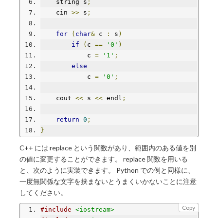
    string s
;
    cin 
>>
 s
;
for
(
char
&
 c 
:
 s
)
if
(
c 
==
'0'
)
            c 
=
'1'
;
else
            c 
=
'0'
;
    cout 
<<
 s 
<<
 endl
;
return
0
;
}
C++ には replace という関数があり、範囲内のある値を別
の値に変更することができます。 replace 関数を用いる
と、次のように実装できます。 Python での例と同様に、
一度無関係な文字を挟まないとうまくいかないことに注意
してください。
Copy
#include
<iostream>